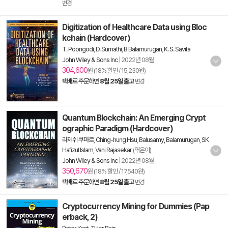
변경
Digitization of Healthcare Data using Bloc
kchain (Hardcover)
T. Poongodi
,
D. Sumathi
,
B Balamurugan
,
K. S. Savita
John Wiley & Sons Inc
|
2022년 08월
304,600
원 (18% 할인 / 15,230원)
택배
로 주문하면
8월 25일 출고
변경
Quantum Blockchain: An Emerging Crypt
ographic Paradigm (Hardcover)
라제쉬 쿠마르
,
Ching-hung Hsu
,
Balusamy, Balamurugan
,
SK
Hafizul Islam
,
Vani Rajasekar
(엮은이)
John Wiley & Sons Inc
|
2022년 08월
350,670
원 (18% 할인 / 17,540원)
택배
로 주문하면
8월 25일 출고
변경
Cryptocurrency Mining for Dummies (Pap
erback, 2)