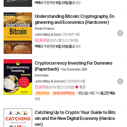
택배
로 주문하면
8월 25일 출고
변경
Understanding Bitcoin: Cryptography, En
gineering and Economics (Hardcover)
Pedro Franco
John Wiley & Sons
|
2014년 11월
92,800
원 (20% 할인 / 2,790원)
택배
로 주문하면
8월 25일 출고
변경
Cryptocurrency Investing For Dummies
(Paperback)
-
For Dummies 289
Dummies
John Wiley & Sons Inc
|
2019년 03월
21,920
6.0
원 (50% 할인 / 220원)
내일 (월) 아침 7시
출근전 배송
양탄자배송
썬데이 EXPRESS
변경
Catching Up to Crypto: Your Guide to Bitc
oin and the New Digital Economy (Hardco
ver)