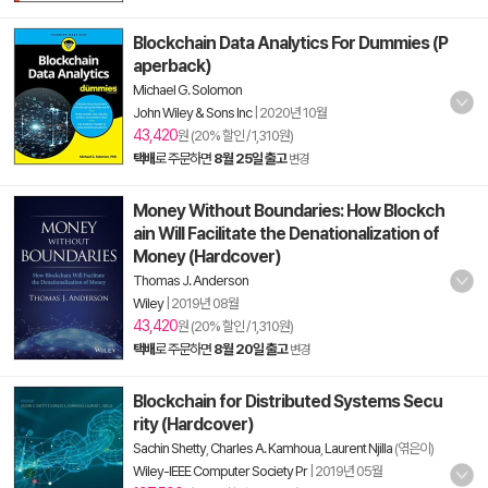
Blockchain Data Analytics For Dummies (P
aperback)
Michael G. Solomon
John Wiley & Sons Inc
|
2020년 10월
43,420
원 (20% 할인 / 1,310원)
택배
로 주문하면
8월 25일 출고
변경
Money Without Boundaries: How Blockch
ain Will Facilitate the Denationalization of
Money (Hardcover)
Thomas J. Anderson
Wiley
|
2019년 08월
43,420
원 (20% 할인 / 1,310원)
택배
로 주문하면
8월 20일 출고
변경
Blockchain for Distributed Systems Secu
rity (Hardcover)
Sachin Shetty
,
Charles A. Kamhoua
,
Laurent Njilla
(엮은이)
Wiley-IEEE Computer Society Pr
|
2019년 05월