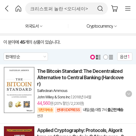
외국도서
Cryptocurrency
이 분야에
45
개의 상품이 있습니다.
옵션
1
The Bitcoin Standard: The Decentralized
Alternative to Central Banking (Hardcove
r)
Saifedean Ammous
John Wiley & Sons Inc
|
2018년 04월
44,560
원 (20% 할인 / 2,230원)
내일 (월) 아침 7시
출근전 배송
양탄자배송
썬데이 EXPRESS
변경
Applied Cryptography: Protocols, Algorit