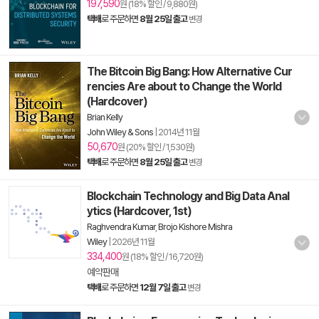
197,590
원 (18% 할인 / 9,880원)
택배
로 주문하면
8월 25일 출고
변경
The Bitcoin Big Bang: How Alternative Cur
rencies Are about to Change the World
(Hardcover)
Brian Kelly
John Wiley & Sons
|
2014년 11월
50,670
원 (20% 할인 / 1,530원)
택배
로 주문하면
8월 25일 출고
변경
Blockchain Technology and Big Data Anal
ytics (Hardcover, 1st)
Raghvendra Kumar
,
Brojo Kishore Mishra
Wiley
|
2026년 11월
334,400
원 (18% 할인 / 16,720원)
예약판매
택배
로 주문하면
12월 7일 출고
변경