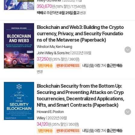
Wiley-Scrivener
|
2022년 11월
350,670
원 (18% 할인 / 17,540원)
택배
로 주문하면
8월 25일 출고
변경
Blockchain and Web3: Building the Crypto
currency, Privacy, and Security Foundatio
ns of the Metaverse (Paperback)
Winston Ma
,
Ken Huang
John Wiley & Sons Inc
|
2022년 09월
37,250
원 (35% 할인 / 380원)
내일 (월) 아침 7시
출근전 배송
양탄자배송
썬데이 EXPRESS
변경
Blockchain Security from the Bottom Up:
Securing and Preventing Attacks on Cryp
tocurrencies, Decentralized Applications,
Nfts, and Smart Contracts (Paperback)
Howard E. Poston
Wiley
|
2022년 09월
34,120
원 (35% 할인 / 350원)
내일 (월) 아침 7시
출근전 배송
양탄자배송
썬데이 EXPRESS