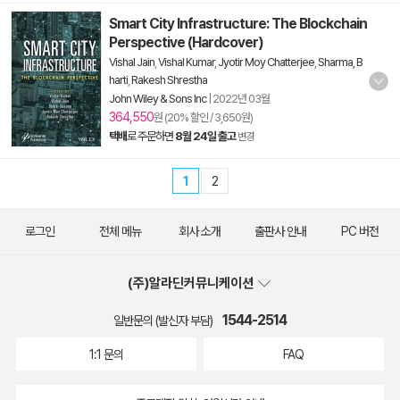
Smart City Infrastructure: The Blockchain
Perspective (Hardcover)
Vishal Jain
,
Vishal Kumar
,
Jyotir Moy Chatterjee
,
Sharma, B
harti
,
Rakesh Shrestha
John Wiley & Sons Inc
|
2022년 03월
364,550
원 (20% 할인 / 3,650원)
택배
로 주문하면
8월 24일 출고
변경
1
2
로그인
전체 메뉴
회사 소개
출판사 안내
PC 버전
(주)알라딘커뮤니케이션
1544-2514
일반문의 (발신자 부담)
1:1 문의
FAQ