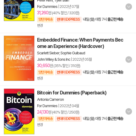
Peter Kent
,
Tyler Bain
For Dummies
|
2022년 07월
31,260
원 (40% 할인 / 320원)
내일 (월) 아침 7시
출근전 배송
양탄자배송
썬데이 EXPRESS
변경
Embedded Finance: When Payments Bec
ome an Experience (Hardcover)
Scarlett Sieber
,
Sophie Guibaud
John Wiley & Sons Inc
|
2022년 05월
30,650
원 (35% 할인 / 310원)
내일 (월) 아침 7시
출근전 배송
양탄자배송
썬데이 EXPRESS
변경
Bitcoin for Dummies (Paperback)
Antonia Cameron
For Dummies
|
2022년 04월
24,130
원 (40% 할인 / 250원)
내일 (월) 아침 7시
출근전 배송
양탄자배송
썬데이 EXPRESS
변경