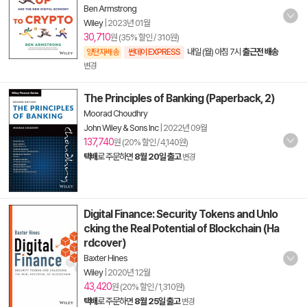
Ben Armstrong
Wiley
|
2023년 01월
30,710
원 (35% 할인 / 310원)
내일 (월) 아침 7시
출근전 배송
양탄자배송
썬데이 EXPRESS
변경
The Principles of Banking (Paperback, 2)
Moorad Choudhry
John Wiley & Sons Inc
|
2022년 09월
137,740
원 (20% 할인 / 4,140원)
택배
로 주문하면
8월 20일 출고
변경
Digital Finance: Security Tokens and Unlo
cking the Real Potential of Blockchain (Ha
rdcover)
Baxter Hines
Wiley
|
2020년 12월
43,420
원 (20% 할인 / 1,310원)
택배
로 주문하면
8월 25일 출고
변경