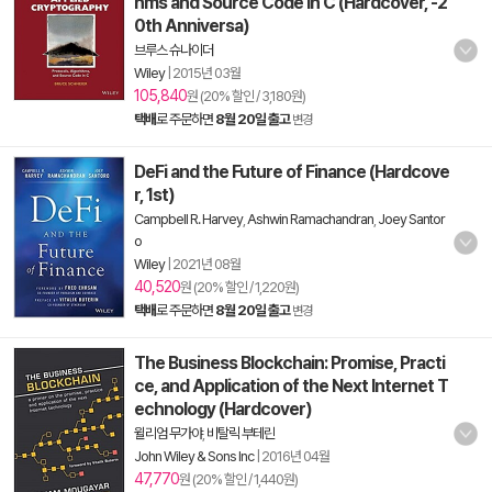
hms and Source Code in C (Hardcover, -2
0th Anniversa)
브루스 슈나이더
Wiley
|
2015년 03월
105,840
원 (20% 할인 / 3,180원)
택배
로 주문하면
8월 20일 출고
변경
DeFi and the Future of Finance (Hardcove
r, 1st)
Campbell R. Harvey
,
Ashwin Ramachandran
,
Joey Santor
o
Wiley
|
2021년 08월
40,520
원 (20% 할인 / 1,220원)
택배
로 주문하면
8월 20일 출고
변경
The Business Blockchain: Promise, Practi
ce, and Application of the Next Internet T
echnology (Hardcover)
윌리엄 무가야
,
비탈릭 부테린
John Wiley & Sons Inc
|
2016년 04월
47,770
원 (20% 할인 / 1,440원)