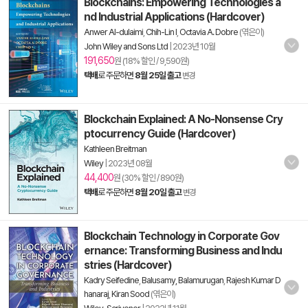
Blockchains: Empowering Technologies a
nd Industrial Applications (Hardcover)
Anwer Al-dulaimi
,
Chih-Lin I
,
Octavia A. Dobre
(엮은이)
John Wiley and Sons Ltd
|
2023년 10월
191,650
원 (18% 할인 / 9,590원)
택배
로 주문하면
8월 25일 출고
변경
Blockchain Explained: A No-Nonsense Cry
ptocurrency Guide (Hardcover)
Kathleen Breitman
Wiley
|
2023년 08월
44,400
원 (30% 할인 / 890원)
택배
로 주문하면
8월 20일 출고
변경
Blockchain Technology in Corporate Gov
ernance: Transforming Business and Indu
stries (Hardcover)
Kadry Seifedine
,
Balusamy, Balamurugan
,
Rajesh Kumar D
hanaraj
,
Kiran Sood
(엮은이)