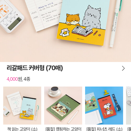
리갈패드 커버형 (70매)
4,000
원, 4종
책 읽는 고양이 (소)
[품절] 캠핑하는 고양이
[품절] 피너츠 레드 (소)
[