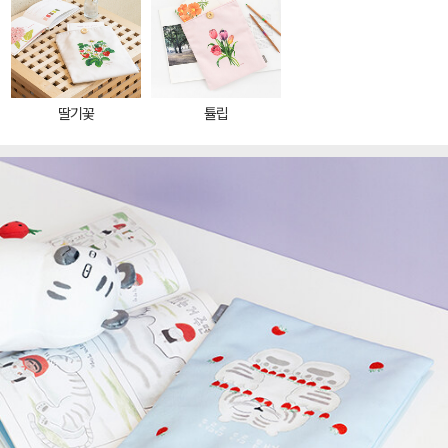
딸기꽃
튤립