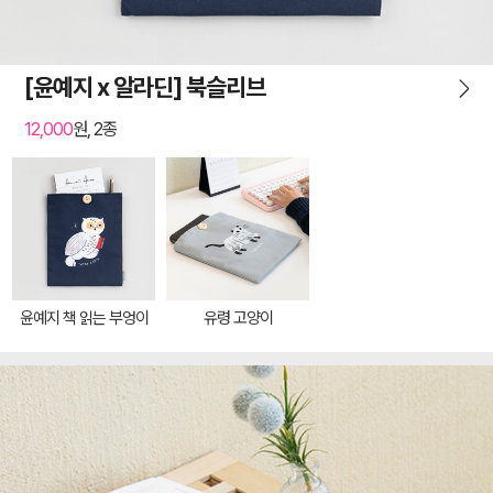
[윤예지 x 알라딘] 북슬리브
12,000
원, 2종
윤예지 책 읽는 부엉이
유령 고양이