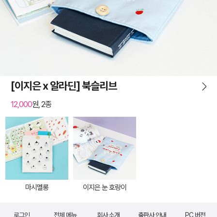
[이지은 x 알라딘] 북슬리브
12,000
원, 2종
마시멜롱
이지은 눈 호랑이
로그인
전체 메뉴
회사 소개
출판사 안내
PC 버전