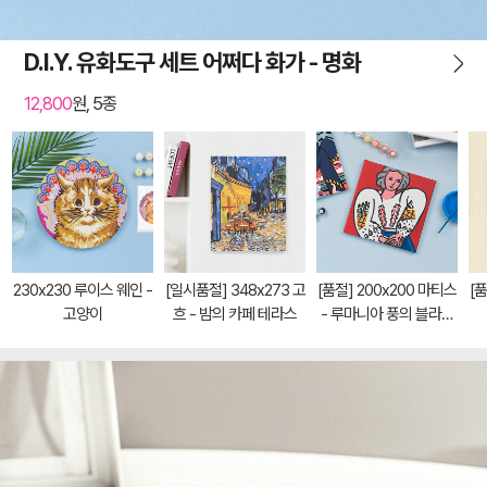
D.I.Y. 유화도구 세트 어쩌다 화가 - 명화
12,800
원, 5종
230x230 루이스 웨인 -
[일시품절] 348x273 고
[품절] 200x200 마티스
[품
고양이
흐 - 밤의 카페 테라스
- 루마니아 풍의 블라우
스를 입은 여인