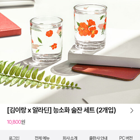
[김이랑 x 알라딘] 능소화 술잔 세트 (2개입)
10,800
원
로그인
전체 메뉴
회사 소개
출판사 안내
PC 버전