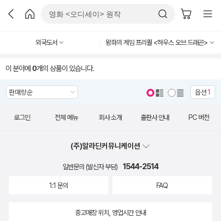
외국도서
왕좌의 게임 프리퀄 <하우스 오브 드래곤>
이 분야에
0
개의 상품이 있습니다.
옵션
1
로그인
전체 메뉴
회사 소개
출판사 안내
PC 버전
(주)알라딘커뮤니케이션
1544-2514
일반문의 (발신자 부담)
1:1 문의
FAQ
중고매장 위치, 영업시간 안내