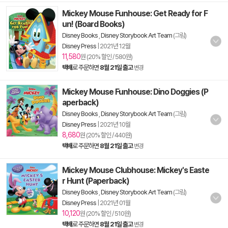
Mickey Mouse Funhouse: Get Ready for F
un! (Board Books)
Disney Books
,
Disney Storybook Art Team
(그림)
Disney Press
|
2021년 12월
11,580
원 (20% 할인 / 580원)
택배
로 주문하면
8월 21일 출고
변경
Mickey Mouse Funhouse: Dino Doggies (P
aperback)
Disney Books
,
Disney Storybook Art Team
(그림)
Disney Press
|
2021년 10월
8,680
원 (20% 할인 / 440원)
택배
로 주문하면
8월 21일 출고
변경
Mickey Mouse Clubhouse: Mickey's Easte
r Hunt (Paperback)
Disney Books
,
Disney Storybook Art Team
(그림)
Disney Press
|
2021년 01월
10,120
원 (20% 할인 / 510원)
택배
로 주문하면
8월 21일 출고
변경