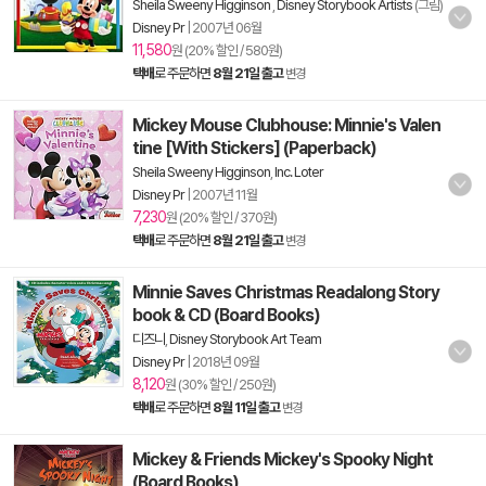
Sheila Sweeny Higginson
,
Disney Storybook Artists
(그림)
Disney Pr
|
2007년 06월
11,580
원 (20% 할인 / 580원)
택배
로 주문하면
8월 21일 출고
변경
Mickey Mouse Clubhouse: Minnie's Valen
tine [With Stickers] (Paperback)
Sheila Sweeny Higginson
,
Inc. Loter
Disney Pr
|
2007년 11월
7,230
원 (20% 할인 / 370원)
택배
로 주문하면
8월 21일 출고
변경
Minnie Saves Christmas Readalong Story
book & CD (Board Books)
디즈니
,
Disney Storybook Art Team
Disney Pr
|
2018년 09월
8,120
원 (30% 할인 / 250원)
택배
로 주문하면
8월 11일 출고
변경
Mickey & Friends Mickey's Spooky Night
(Board Books)