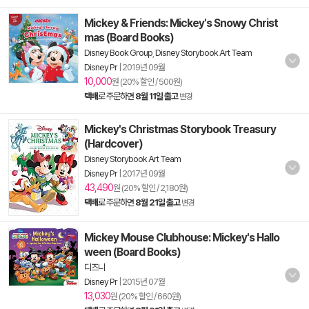
Mickey & Friends: Mickey's Snowy Christ
mas (Board Books)
Disney Book Group
,
Disney Storybook Art Team
Disney Pr
|
2019년 09월
10,000
원 (20% 할인 / 500원)
택배
로 주문하면
8월 11일 출고
변경
Mickey's Christmas Storybook Treasury
(Hardcover)
Disney Storybook Art Team
Disney Pr
|
2017년 09월
43,490
원 (20% 할인 / 2,180원)
택배
로 주문하면
8월 21일 출고
변경
Mickey Mouse Clubhouse: Mickey's Hallo
ween (Board Books)
디즈니
Disney Pr
|
2015년 07월
13,030
원 (20% 할인 / 660원)