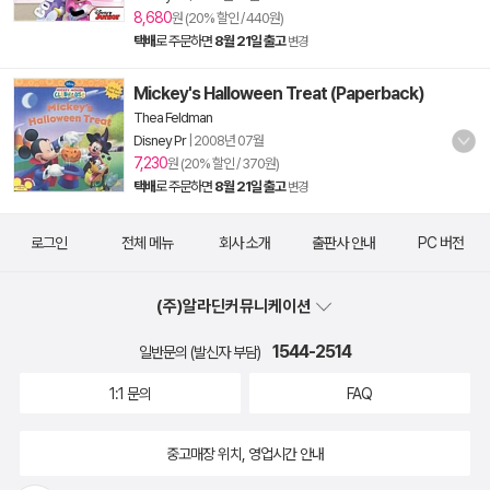
8,680
원 (20% 할인 / 440원)
택배
로 주문하면
8월 21일 출고
변경
Mickey's Halloween Treat (Paperback)
Thea Feldman
Disney Pr
|
2008년 07월
7,230
원 (20% 할인 / 370원)
택배
로 주문하면
8월 21일 출고
변경
로그인
전체 메뉴
회사 소개
출판사 안내
PC 버전
(주)알라딘커뮤니케이션
1544-2514
일반문의 (발신자 부담)
1:1 문의
FAQ
중고매장 위치, 영업시간 안내