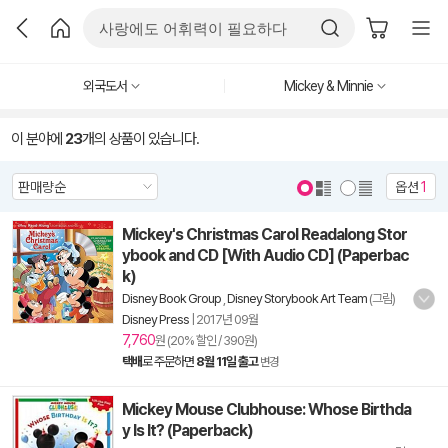
외국도서
Mickey & Minnie
이 분야에
23
개의 상품이 있습니다.
옵션
1
Mickey's Christmas Carol Readalong Stor
ybook and CD [With Audio CD] (Paperbac
k)
Disney Book Group
,
Disney Storybook Art Team
(그림)
Disney Press
|
2017년 09월
7,760
원 (20% 할인 / 390원)
택배
로 주문하면
8월 11일 출고
변경
Mickey Mouse Clubhouse: Whose Birthda
y Is It? (Paperback)