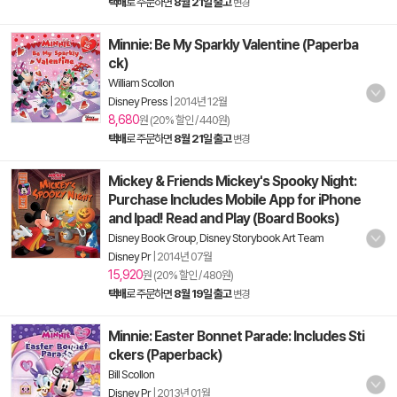
택배
로 주문하면
8월 21일 출고
변경
Minnie: Be My Sparkly Valentine (Paperba
ck)
William Scollon
Disney Press
|
2014년 12월
8,680
원 (20% 할인 / 440원)
택배
로 주문하면
8월 21일 출고
변경
Mickey & Friends Mickey's Spooky Night:
Purchase Includes Mobile App for iPhone
and Ipad! Read and Play (Board Books)
Disney Book Group
,
Disney Storybook Art Team
Disney Pr
|
2014년 07월
15,920
원 (20% 할인 / 480원)
택배
로 주문하면
8월 19일 출고
변경
Minnie: Easter Bonnet Parade: Includes Sti
ckers (Paperback)
Bill Scollon
Disney Pr
|
2013년 01월