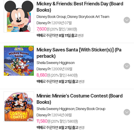
Mickey & Friends: Best Friends Day (Board
Books)
Disney Book Group
,
Disney Storybook Art Team
Disney Pr
|
2019년 07월
7,600
원 (20% 할인 / 380원)
택배
로 주문하면
8월 11일 출고
변경
Mickey Saves Santa [With Sticker(s)] (Pa
perback)
Sheila Sweeny Higginson
Disney Pr
|
2009년 09월
8,680
원 (20% 할인 / 440원)
택배
로 주문하면
8월 21일 출고
변경
Minnie: Minnie's Costume Contest (Board
Books)
Sheila Sweeny Higginson
,
Disney Book Group
Disney Pr
|
2014년 08월
11,580
원 (20% 할인 / 580원)
택배
로 주문하면
8월 21일 출고
변경