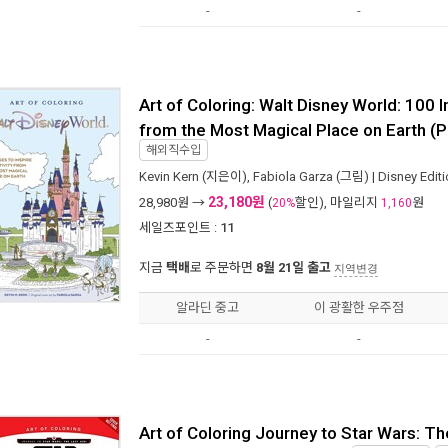
-
-
Art of Coloring: Walt Disney World: 100 I
from the Most Magical Place on Earth (
해외직수입
Kevin Kern
(지은이),
Fabiola Garza
(그림) |
Disney Edit
23,180원
28,980
원 →
(
할인), 마일리지
원
20%
1,160
세일즈포인트 :
11
지금
택배
로 주문하면
8월 21일 출고
지역변경
알라딘 중고
이 광활한 우주점
-
-
Art of Coloring Journey to Star Wars: T