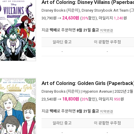
Art of Coloring: Disney Villains (Paperba
Disney Books
(지은이),
Disney Storybook Art Team
(그
24,630원
30,790
원 →
(
할인), 마일리지
원
20%
1,240
지금
택배
로 주문하면
8월 21일 출고
지역변경
알라딘 중고
이 광활한 우주점
-
-
Art of Coloring: Golden Girls (Paperback
Disney Books
(지은이) |
Hyperion Avenue
| 2022년 2월
18,830원
23,540
원 →
(
할인), 마일리지
원
20%
950
지금
택배
로 주문하면
8월 21일 출고
지역변경
알라딘 중고
이 광활한 우주점
-
-