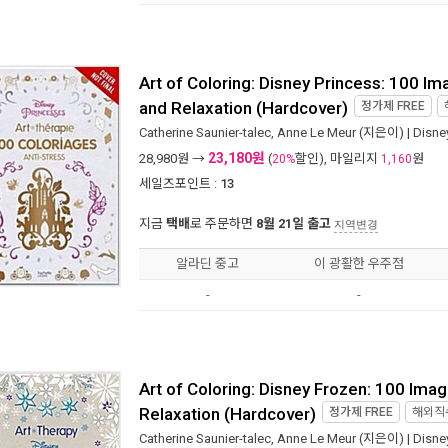
Art of Coloring: Disney Princess: 100 Ima
and Relaxation (Hardcover)
정가제
FREE
Catherine Saunier-talec
,
Anne Le Meur
(지은이) |
Disne
23,180원
28,980
원 →
(
할인), 마일리지
원
20%
1,160
세일즈포인트 :
13
지금
택배
로 주문하면
8월 21일 출고
지역변경
알라딘 중고
이 광활한 우주점
-
-
Art of Coloring: Disney Frozen: 100 Image
Relaxation (Hardcover)
정가제
FREE
해외직
Catherine Saunier-talec
,
Anne Le Meur
(지은이) |
Disne