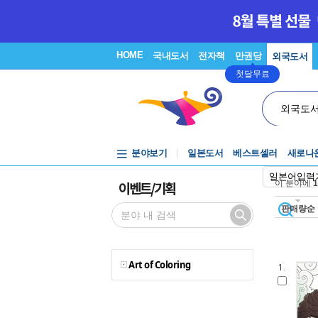
HOME
국내도서
전자책
만권당
외국도서
첫달무료
외국도
분야보기
일본도서
베스트셀러
새로나
일본어입력
이벤트/기획
이 분야에
1
판매량순
Art of Coloring
1.