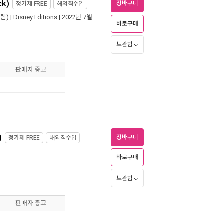
ck)
장바구니
정가제
FREE
해외직수입
림) |
Disney Editions
| 2022년 7월
바로구매
보관함
판매자 중고
-
)
장바구니
정가제
FREE
해외직수입
바로구매
보관함
판매자 중고
-