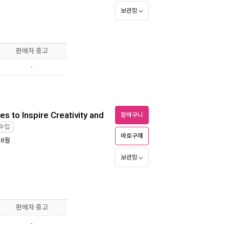
보관함
판매자 중고
-
es to Inspire Creativity and
장바구니
수입
바로구매
 8월
보관함
판매자 중고
-