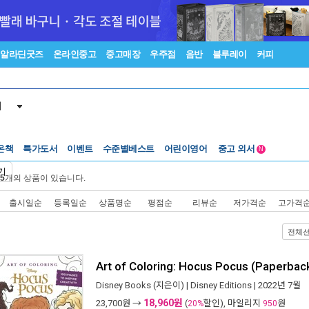
알라딘굿즈
온라인중고
중고매장
우주점
음반
블루레이
커피
서
온책
특가도서
이벤트
수준별베스트
어린이영어
중고 외서
N
Lexile®
5백원부터
기
5
개의 상품이 있습니다.
수준별베스트
중고 외서
출시일순
등록일순
상품명순
평점순
리뷰순
저가격순
고가격
전체
Art of Coloring: Hocus Pocus (Paperbac
Disney Books
(지은이) |
Disney Editions
| 2022년 7월
18,960원
23,700
원 →
(
할인), 마일리지
원
20%
950