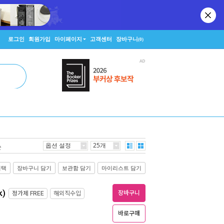
로그인
회원가입
마이페이지
고객센터
장바구니
(0)
옵션 설정
25개
순
선택
장바구니 담기
보관함 담기
마이리스트 담기
k)
장바구니
정가제
FREE
해외직수입
바로구매