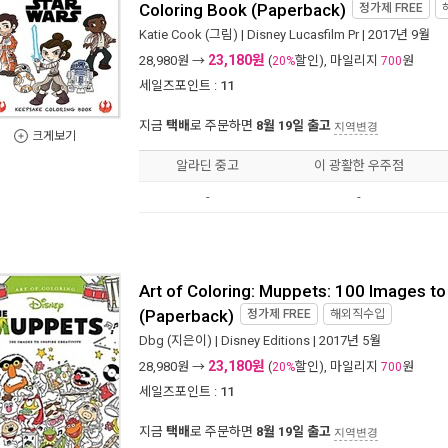
Coloring Book (Paperback)
정가제
FREE
Katie Cook
(그림) |
Disney Lucasfilm Pr
| 2017년 9월
23,180원
28,980
원 →
(
할인), 마일리지
원
20%
700
세일즈포인트 :
11
지금
택배
로 주문하면
8월 19일 출고
지역변경
크게보기
알라딘 중고
이 광활한 우주점
-
-
Art of Coloring: Muppets: 100 Images to 
(Paperback)
정가제
FREE
해외직수입
Dbg
(지은이) |
Disney Editions
| 2017년 5월
23,180원
28,980
원 →
(
할인), 마일리지
원
20%
700
세일즈포인트 :
11
지금
택배
로 주문하면
8월 19일 출고
지역변경