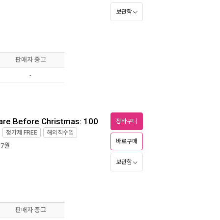
보관함
판매자 중고
-
mare Before Christmas: 100
장바구니
정가제
FREE
해외직수입
바로구매
 7월
보관함
판매자 중고