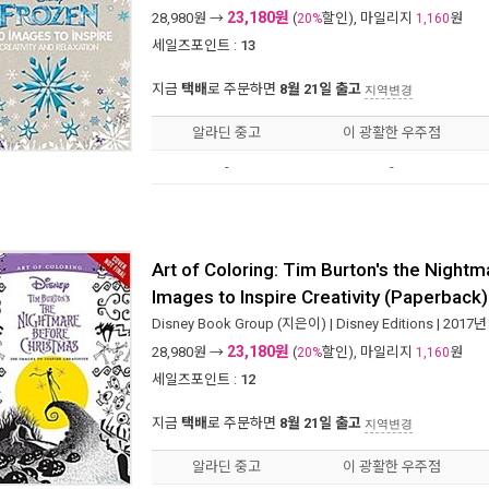
23,180원
28,980
원 →
(
할인), 마일리지
원
20%
1,160
세일즈포인트 :
13
지금
택배
로 주문하면
8월 21일 출고
지역변경
알라딘 중고
이 광활한 우주점
-
-
Art of Coloring: Tim Burton's the Night
Images to Inspire Creativity (Paperback)
Disney Book Group
(지은이) |
Disney Editions
| 2017년
23,180원
28,980
원 →
(
할인), 마일리지
원
20%
1,160
세일즈포인트 :
12
지금
택배
로 주문하면
8월 21일 출고
지역변경
알라딘 중고
이 광활한 우주점