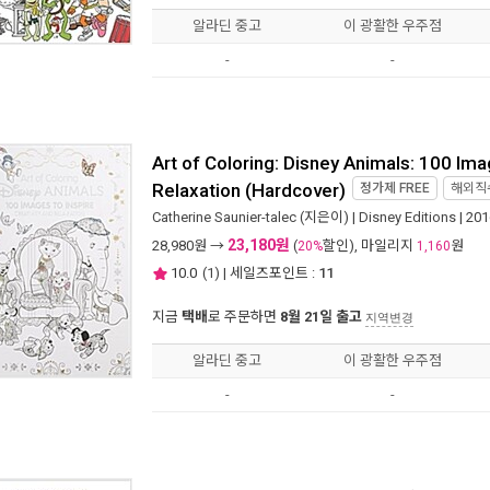
알라딘 중고
이 광활한 우주점
-
-
Art of Coloring: Disney Animals: 100 Imag
Relaxation (Hardcover)
정가제
FREE
해외직
Catherine Saunier-talec
(지은이) |
Disney Editions
| 20
23,180원
28,980
원 →
(
할인), 마일리지
원
20%
1,160
10.0
(
1
) | 세일즈포인트 :
11
지금
택배
로 주문하면
8월 21일 출고
지역변경
알라딘 중고
이 광활한 우주점
-
-