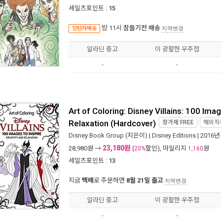
세일즈포인트 :
15
밤 11시
잠들기전 배송
양탄자배송
지역변경
알라딘 중고
이 광활한 우주점
-
-
Art of Coloring: Disney Villains: 100 Imag
Relaxation (Hardcover)
정가제
FREE
해외직
Disney Book Group
(지은이) |
Disney Editions
| 2016년
23,180원
28,980
원 →
(
할인), 마일리지
원
20%
1,160
세일즈포인트 :
13
지금
택배
로 주문하면
8월 21일 출고
지역변경
알라딘 중고
이 광활한 우주점
-
-