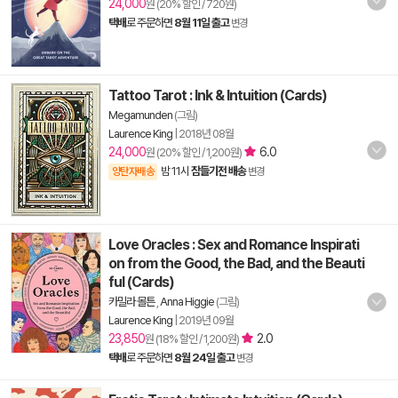
24,000
원 (20% 할인 / 720원)
택배
로 주문하면
8월 11일 출고
변경
Tattoo Tarot : Ink & Intuition (Cards)
Megamunden
(그림)
Laurence King
|
2018년 08월
24,000
6.0
원 (20% 할인 / 1,200원)
밤 11시
잠들기전 배송
양탄자배송
변경
Love Oracles : Sex and Romance Inspirati
on from the Good, the Bad, and the Beauti
ful (Cards)
카밀라 몰튼
,
Anna Higgie
(그림)
Laurence King
|
2019년 09월
23,850
2.0
원 (18% 할인 / 1,200원)
택배
로 주문하면
8월 24일 출고
변경