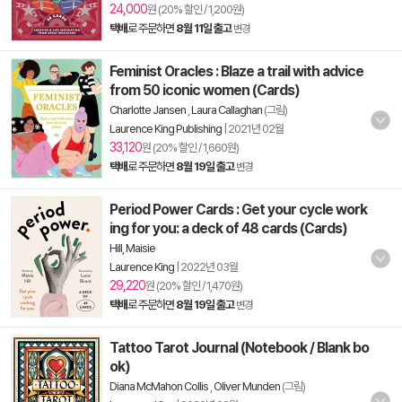
24,000
원 (20% 할인 / 1,200원)
택배
로 주문하면
8월 11일 출고
변경
Feminist Oracles : Blaze a trail with advice
from 50 iconic women (Cards)
Charlotte Jansen
,
Laura Callaghan
(그림)
Laurence King Publishing
|
2021년 02월
33,120
원 (20% 할인 / 1,660원)
택배
로 주문하면
8월 19일 출고
변경
Period Power Cards : Get your cycle work
ing for you: a deck of 48 cards (Cards)
Hill, Maisie
Laurence King
|
2022년 03월
29,220
원 (20% 할인 / 1,470원)
택배
로 주문하면
8월 19일 출고
변경
Tattoo Tarot Journal (Notebook / Blank bo
ok)
Diana McMahon Collis
,
Oliver Munden
(그림)