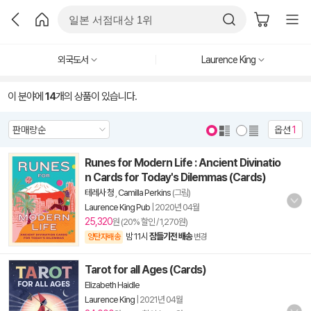
외국도서
Laurence King
이 분야에
14
개의 상품이 있습니다.
옵션
1
Runes for Modern Life : Ancient Divinatio
n Cards for Today's Dilemmas (Cards)
테레사 청
,
Camilla Perkins
(그림)
Laurence King Pub
|
2020년 04월
25,320
원 (20% 할인 / 1,270원)
밤 11시
잠들기전 배송
양탄자배송
변경
Tarot for all Ages (Cards)
Elizabeth Haidle
Laurence King
|
2021년 04월