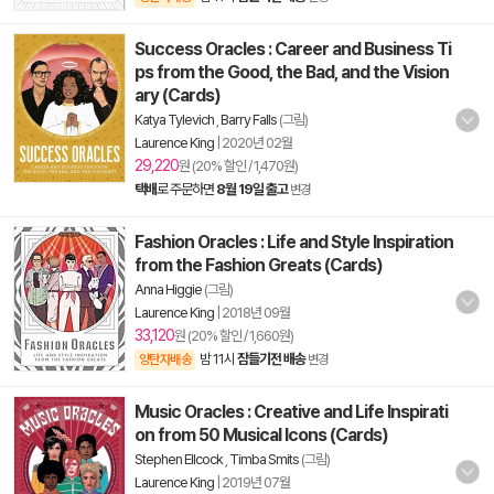
Success Oracles : Career and Business Ti
ps from the Good, the Bad, and the Vision
ary (Cards)
Katya Tylevich
,
Barry Falls
(그림)
Laurence King
|
2020년 02월
29,220
원 (20% 할인 / 1,470원)
택배
로 주문하면
8월 19일 출고
변경
Fashion Oracles : Life and Style Inspiration
from the Fashion Greats (Cards)
Anna Higgie
(그림)
Laurence King
|
2018년 09월
33,120
원 (20% 할인 / 1,660원)
밤 11시
잠들기전 배송
양탄자배송
변경
Music Oracles : Creative and Life Inspirati
on from 50 Musical Icons (Cards)
Stephen Ellcock
,
Timba Smits
(그림)
Laurence King
|
2019년 07월