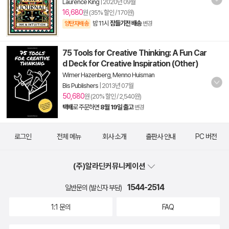
Laurence King
|
2020년 09월
16,680
원 (35% 할인 / 170원)
밤 11시
잠들기전 배송
양탄자배송
변경
75 Tools for Creative Thinking: A Fun Car
d Deck for Creative Inspiration (Other)
Wimer Hazenberg
,
Menno Huisman
Bis Publishers
|
2013년 07월
50,680
원 (20% 할인 / 2,540원)
택배
로 주문하면
8월 19일 출고
변경
로그인
전체 메뉴
회사 소개
출판사 안내
PC 버전
(주)알라딘커뮤니케이션
1544-2514
일반문의 (발신자 부담)
1:1 문의
FAQ