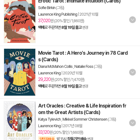
Erotic Tarot : Intimate Intuition (Cards)
Sofie Birkin
(그림)
Laurence King Publishing
|
2021년 10월
37,020
원 (20% 할인 / 1,860원)
택배
로 주문하면
8월 19일 출고
변경
Movie Tarot : A Hero's Journey in 78 Card
s (Cards)
Diana McMahon Collis
,
Natalie Foss
(그림)
Laurence King
|
2020년 10월
29,220
원 (20% 할인 / 1,470원)
택배
로 주문하면
8월 19일 출고
변경
Art Oracles : Creative & Life Inspiration fr
om the Great Artists (Cards)
Katya Tylevich
,
Mikkel Sommer Christensen
(그림)
Laurence King
|
2017년 08월
33,120
원 (20% 할인 / 1,660원)
밤 11시
잠들기전 배송
양탄자배송
변경