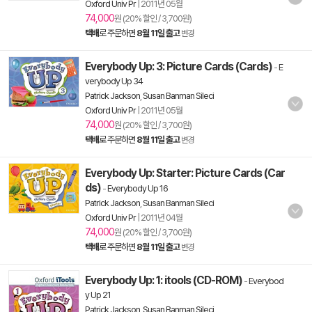
Oxford Univ Pr
|
2011년 05월
74,000
원 (20% 할인 / 3,700원)
택배
로 주문하면
8월 11일 출고
변경
Everybody Up: 3: Picture Cards (Cards)
-
E
verybody Up 34
Patrick Jackson
,
Susan Banman Sileci
Oxford Univ Pr
|
2011년 05월
74,000
원 (20% 할인 / 3,700원)
택배
로 주문하면
8월 11일 출고
변경
Everybody Up: Starter: Picture Cards (Car
ds)
-
Everybody Up 16
Patrick Jackson
,
Susan Banman Sileci
Oxford Univ Pr
|
2011년 04월
74,000
원 (20% 할인 / 3,700원)
택배
로 주문하면
8월 11일 출고
변경
Everybody Up: 1: itools (CD-ROM)
-
Everybod
y Up 21
Patrick Jackson
,
Susan Banman Sileci