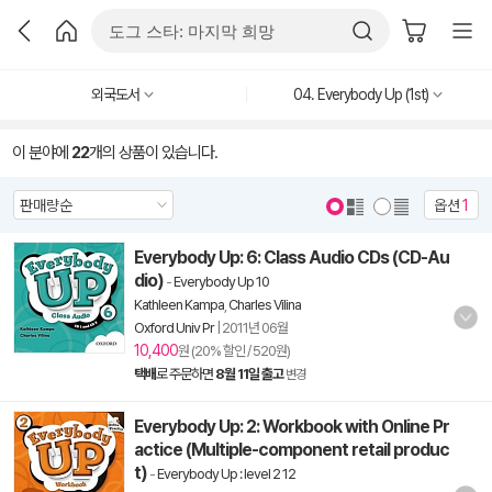
외국도서
04. Everybody Up (1st)
이 분야에
22
개의 상품이 있습니다.
옵션
1
Everybody Up: 6: Class Audio CDs (CD-Au
dio)
-
Everybody Up 10
Kathleen Kampa
,
Charles Vilina
Oxford Univ Pr
|
2011년 06월
10,400
원 (20% 할인 / 520원)
택배
로 주문하면
8월 11일 출고
변경
Everybody Up: 2: Workbook with Online Pr
actice (Multiple-component retail produc
t)
-
Everybody Up : level 2 12