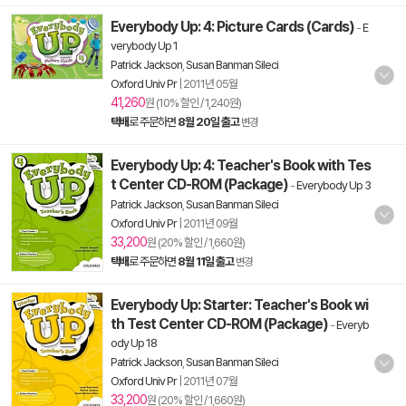
Everybody Up: 4: Picture Cards (Cards)
-
E
verybody Up 1
Patrick Jackson
,
Susan Banman Sileci
Oxford Univ Pr
|
2011년 05월
41,260
원 (10% 할인 / 1,240원)
택배
로 주문하면
8월 20일 출고
변경
Everybody Up: 4: Teacher's Book with Tes
t Center CD-ROM (Package)
-
Everybody Up 3
Patrick Jackson
,
Susan Banman Sileci
Oxford Univ Pr
|
2011년 09월
33,200
원 (20% 할인 / 1,660원)
택배
로 주문하면
8월 11일 출고
변경
Everybody Up: Starter: Teacher's Book wi
th Test Center CD-ROM (Package)
-
Everyb
ody Up 18
Patrick Jackson
,
Susan Banman Sileci
Oxford Univ Pr
|
2011년 07월
33,200
원 (20% 할인 / 1,660원)