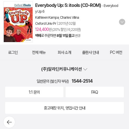
Everybody Up: 5: itools (CD-ROM)
-
Everybod
y Up 6
Kathleen Kampa
,
Charles Vilina
Oxford Univ Pr
|
2011년 02월
124,400
원 (20% 할인 / 6,220원)
택배
로 주문하면
8월 11일 출고
변경
로그인
전체 메뉴
회사 소개
출판사 안내
PC 버전
(주)알라딘커뮤니케이션
1544-2514
일반문의 (발신자 부담)
1:1 문의
FAQ
중고매장 위치, 영업시간 안내
뒤로가
기