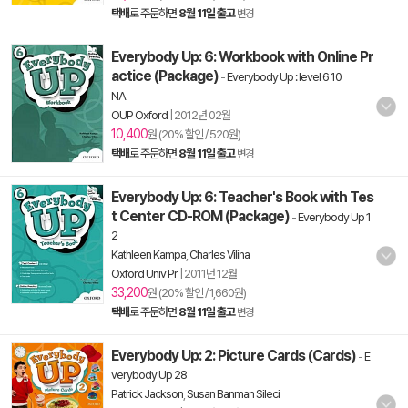
택배
로 주문하면
8월 11일 출고
변경
Everybody Up: 6: Workbook with Online Pr
actice (Package)
-
Everybody Up : level 6 10
NA
OUP Oxford
|
2012년 02월
10,400
원 (20% 할인 / 520원)
택배
로 주문하면
8월 11일 출고
변경
Everybody Up: 6: Teacher's Book with Tes
t Center CD-ROM (Package)
-
Everybody Up 1
2
Kathleen Kampa
,
Charles Vilina
Oxford Univ Pr
|
2011년 12월
33,200
원 (20% 할인 / 1,660원)
택배
로 주문하면
8월 11일 출고
변경
Everybody Up: 2: Picture Cards (Cards)
-
E
verybody Up 28
Patrick Jackson
,
Susan Banman Sileci