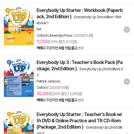
Everybody Up Starter : Workbook (Paperb
ack, 2nd Edition )
-
Everybody Up 2nd edition : Wor
kbook 1
NA
Oxford University Press
|
2016년 03월
11,250
원 (10% 할인 / 570원)
택배
로 주문하면
8월 11일 출고
변경
Everybody Up 3 : Teacher's Book Pack (Pa
ckage, 2nd Edition )
-
Everybody Up (2nd Edition) 2
3
Patrick Jackson
Oxford
|
2020년 09월
45,000
원 (10% 할인 / 2,250원)
택배
로 주문하면
8월 11일 출고
변경
Everybody Up Starter : Teacher's Book wi
th DVD & Online Practice and TR CD-Rom
(Package, 2nd Edition )
-
Everybody Up (2nd Editi
on) 3