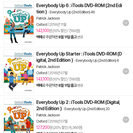
Everybody Up 6 : iTools DVD-ROM (2nd Edi
tion )
-
Everybody Up (2nd Edition) 46
Patrick Jackson
Oxford
|
2016년 11월
143,100
원 (10% 할인 / 7,160원)
택배
로 주문하면
8월 11일 출고
변경
Everybody Up Starter : iTools DVD-ROM (D
igital, 2nd Edition )
-
Everybody Up (2nd Edition) 6
Patrick Jackson
Oxford
|
2016년 07월
143,100
원 (10% 할인 / 7,160원)
택배
로 주문하면
8월 11일 출고
변경
Everybody Up 2 : iTools DVD-ROM (Digital,
2nd Edition )
-
Everybody Up (2nd Edition) 20
Patrick Jackson
Oxford
|
2016년 07월
127,200
원 (20% 할인 / 6,360원)