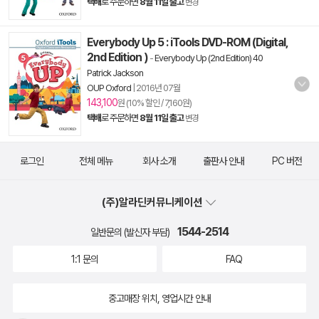
택배
로 주문하면
8월 11일 출고
변경
Everybody Up 5 : iTools DVD-ROM (Digital,
2nd Edition )
-
Everybody Up (2nd Edition) 40
Patrick Jackson
OUP Oxford
|
2016년 07월
143,100
원 (10% 할인 / 7,160원)
택배
로 주문하면
8월 11일 출고
변경
로그인
전체 메뉴
회사 소개
출판사 안내
PC 버전
(주)알라딘커뮤니케이션
1544-2514
일반문의 (발신자 부담)
1:1 문의
FAQ
중고매장 위치, 영업시간 안내