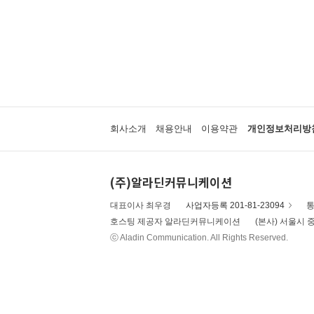
회사소개
채용안내
이용약관
개인정보처리방
(주)알라딘커뮤니케이션
대표이사 최우경
사업자등록 201-81-23094
통
호스팅 제공자 알라딘커뮤니케이션
(본사) 서울시 중
ⓒ Aladin Communication. All Rights Reserved.