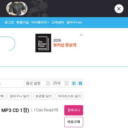
로그인
회원가입
마이페이지
고객센터
장바구니
(0)
옵션 설정
25개
순
선택
장바구니 담기
보관함 담기
마이리스트 담기
+ MP3 CD 1장)
I Can Read 테
ㅣ
장바구니
바로구매