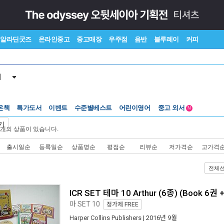
알라딘굿즈
온라인중고
중고매장
우주점
음반
블루레이
커피
서
온책
특가도서
이벤트
수준별베스트
어린이영어
중고 외서
N
Lexile®
5백원부터
기
개의 상품이 있습니다.
수준별베스트
중고 외서
출시일순
등록일순
상품명순
평점순
리뷰순
저가격순
고가격
전체
ICR SET 테마 10 Arthur (6종) (Book 6권 
마 SET 10
정가제
FREE
Harper Collins Publishers
| 2016년 9월