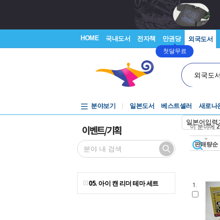
HOME
국내도서
전자책
만권당
외국도서
첫달무료
외국도
분야보기
일본도서
베스트셀러
새로나
일본어입력
이벤트/기획
이 분야에
2
판매량순
05. 아이 캔 리더 테마 세트
1.