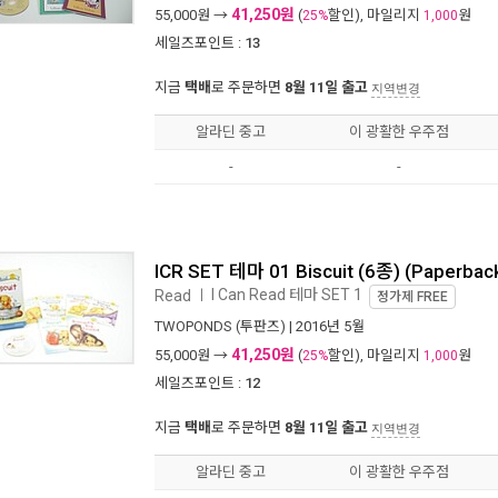
41,250원
55,000
원 →
(
할인), 마일리지
원
25%
1,000
세일즈포인트 :
13
지금
택배
로 주문하면
8월 11일 출고
지역변경
알라딘 중고
이 광활한 우주점
-
-
ICR SET 테마 01 Biscuit (6종) (Paperbac
I Can Read 테마 SET 1
Read
ㅣ
정가제
FREE
TWOPONDS (투판즈)
| 2016년 5월
41,250원
55,000
원 →
(
할인), 마일리지
원
25%
1,000
세일즈포인트 :
12
지금
택배
로 주문하면
8월 11일 출고
지역변경
알라딘 중고
이 광활한 우주점