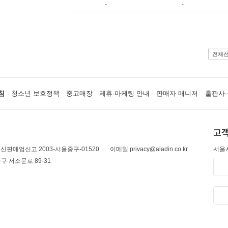
-
-
전체
침
청소년 보호정책
중고매장
제휴·마케팅 안내
판매자 매니저
출판사·
고객
신판매업신고 2003-서울중구-01520
이메일 privacy@aladin.co.kr
서울시
구 서소문로 89-31