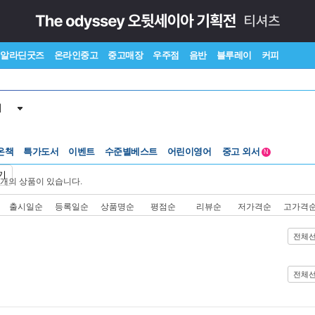
알라딘굿즈
온라인중고
중고매장
우주점
음반
블루레이
커피
서
온책
특가도서
이벤트
수준별베스트
어린이영어
중고 외서
N
Lexile®
5백원부터
기
개의 상품이 있습니다.
수준별베스트
중고 외서
출시일순
등록일순
상품명순
평점순
리뷰순
저가격순
고가격
전체
전체