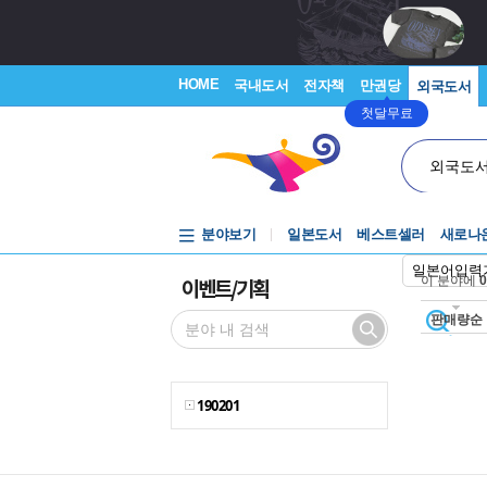
HOME
국내도서
전자책
만권당
외국도서
첫달무료
외국도
분야보기
일본도서
베스트셀러
새로나
일본어입력
이벤트/기획
이 분야에
0
판매량순
190201