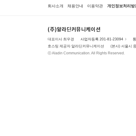
회사소개
채용안내
이용약관
개인정보처리방
(주)알라딘커뮤니케이션
대표이사 최우경
사업자등록 201-81-23094
통
호스팅 제공자 알라딘커뮤니케이션
(본사) 서울시 중
ⓒ Aladin Communication. All Rights Reserved.