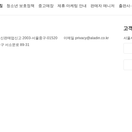
침
청소년 보호정책
중고매장
제휴·마케팅 안내
판매자 매니저
출판사·
고객
신판매업신고 2003-서울중구-01520
이메일 privacy@aladin.co.kr
서울시
구 서소문로 89-31