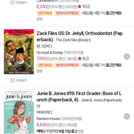
Candlewick Pr
|
2010년 06월
미리보기
8,240
10.0
원 (15% 할인 / 420원)
내일 (월) 아침 7시
출근전 배송
양탄자배송
썬데이 EXPRESS
변경
Zack Files 05: Dr. Jekyll, Orthodontist (Pap
erback)
-
The Zack Files (Book) 5
댄 그린버그
Grosset & Dunlap
|
1997년 01월
7,600
8.0
원 (20% 할인 / 380원)
내일 (월) 아침 7시
출근전 배송
양탄자배송
썬데이 EXPRESS
변경
미리보기
Junie B. Jones #19: First Grader: Boss of L
unch (Paperback, 4)
-
Junie B. Jones (Paperback)
19
바바라 파크
Random House
|
2003년 05월
8,840
원 (15% 할인 / 450원)
택배
로 주문하면
8월 11일 출고
변경