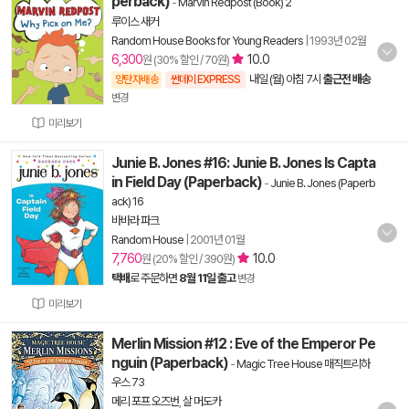
perback)
-
Marvin Redpost (Book) 2
루이스 새커
Random House Books for Young Readers
|
1993년 02월
6,300
10.0
원 (30% 할인 / 70원)
내일 (월) 아침 7시
출근전 배송
양탄자배송
썬데이 EXPRESS
변경
미리보기
Junie B. Jones #16: Junie B. Jones Is Capta
in Field Day (Paperback)
-
Junie B. Jones (Paperb
ack) 16
바바라 파크
Random House
|
2001년 01월
7,760
10.0
원 (20% 할인 / 390원)
택배
로 주문하면
8월 11일 출고
변경
미리보기
Merlin Mission #12 : Eve of the Emperor Pe
nguin (Paperback)
-
Magic Tree House 매직트리하
우스 73
메리 포프 오즈번
,
살 머도카