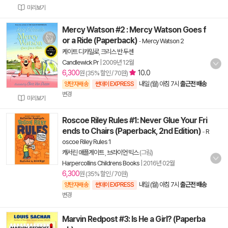
미리보기
Mercy Watson #2 : Mercy Watson Goes f
or a Ride (Paperback)
-
Mercy Watson 2
케이트 디카밀로
,
크리스 반 두센
Candlewick Pr
|
2009년 12월
6,300
10.0
원 (35% 할인 / 70원)
내일 (월) 아침 7시
출근전 배송
양탄자배송
썬데이 EXPRESS
변경
미리보기
Roscoe Riley Rules #1: Never Glue Your Fri
ends to Chairs (Paperback, 2nd Edition)
-
R
oscoe Riley Rules 1
캐서린 애플게이트
,
브라이언 빅스
(그림)
Harpercollins Childrens Books
|
2016년 02월
6,300
원 (35% 할인 / 70원)
내일 (월) 아침 7시
출근전 배송
양탄자배송
썬데이 EXPRESS
변경
Marvin Redpost #3: Is He a Girl? (Paperba