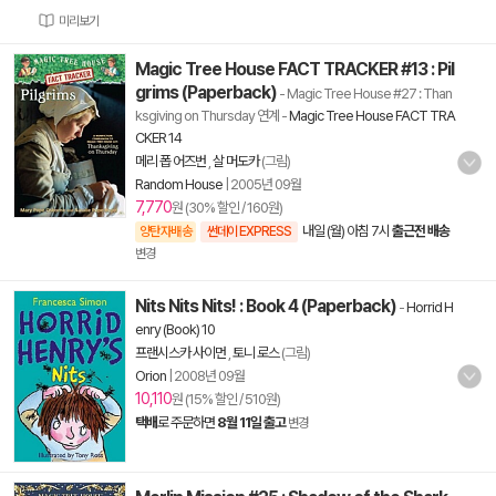
미리보기
Magic Tree House FACT TRACKER #13 : Pil
grims (Paperback)
- Magic Tree House #27 : Than
ksgiving on Thursday 연계
-
Magic Tree House FACT TRA
CKER 14
메리 폽 어즈번
,
살 머도카
(그림)
Random House
|
2005년 09월
7,770
원 (30% 할인 / 160원)
내일 (월) 아침 7시
출근전 배송
양탄자배송
썬데이 EXPRESS
변경
Nits Nits Nits! : Book 4 (Paperback)
-
Horrid H
enry (Book) 10
프랜시스카 사이먼
,
토니 로스
(그림)
Orion
|
2008년 09월
10,110
원 (15% 할인 / 510원)
택배
로 주문하면
8월 11일 출고
변경