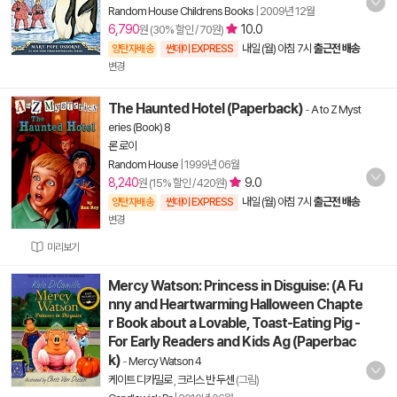
Random House Childrens Books
|
2009년 12월
6,790
10.0
원 (30% 할인 / 70원)
내일 (월) 아침 7시
출근전 배송
양탄자배송
썬데이 EXPRESS
변경
The Haunted Hotel (Paperback)
-
A to Z Myst
eries (Book) 8
론 로이
Random House
|
1999년 06월
8,240
9.0
원 (15% 할인 / 420원)
내일 (월) 아침 7시
출근전 배송
양탄자배송
썬데이 EXPRESS
변경
미리보기
Mercy Watson: Princess in Disguise: (A Fu
nny and Heartwarming Halloween Chapte
r Book about a Lovable, Toast-Eating Pig -
For Early Readers and Kids Ag (Paperbac
k)
-
Mercy Watson 4
케이트 디카밀로
,
크리스 반 두센
(그림)