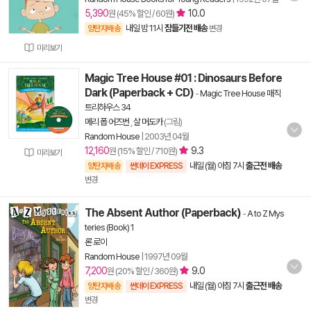
5,390
10.0
원 (45% 할인 / 60원)
내일 밤 11시
잠들기전 배송
양탄자배송
변경
미리보기
Magic Tree House #01 : Dinosaurs Before
Dark (Paperback + CD)
-
Magic Tree House 매직
트리하우스 34
메리 폽 어즈번
,
살 머도카
(그림)
Random House
|
2003년 04월
12,160
9.3
원 (15% 할인 / 710원)
미리보기
내일 (월) 아침 7시
출근전 배송
양탄자배송
썬데이 EXPRESS
변경
The Absent Author (Paperback)
-
A to Z Mys
teries (Book) 1
론 로이
Random House
|
1997년 09월
7,200
9.0
원 (20% 할인 / 360원)
내일 (월) 아침 7시
출근전 배송
양탄자배송
썬데이 EXPRESS
변경