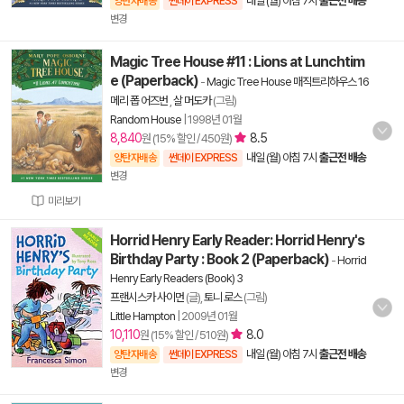
내일 (월) 아침 7시
출근전 배송
양탄자배송
썬데이 EXPRESS
변경
Magic Tree House #11 : Lions at Lunchtim
e (Paperback)
-
Magic Tree House 매직트리하우스 16
메리 폽 어즈번
,
살 머도카
(그림)
Random House
|
1998년 01월
8,840
8.5
원 (15% 할인 / 450원)
내일 (월) 아침 7시
출근전 배송
양탄자배송
썬데이 EXPRESS
변경
미리보기
Horrid Henry Early Reader: Horrid Henry's
Birthday Party : Book 2 (Paperback)
-
Horrid
Henry Early Readers (Book) 3
프랜시스카 사이먼
(글),
토니 로스
(그림)
Little Hampton
|
2009년 01월
10,110
8.0
원 (15% 할인 / 510원)
내일 (월) 아침 7시
출근전 배송
양탄자배송
썬데이 EXPRESS
변경