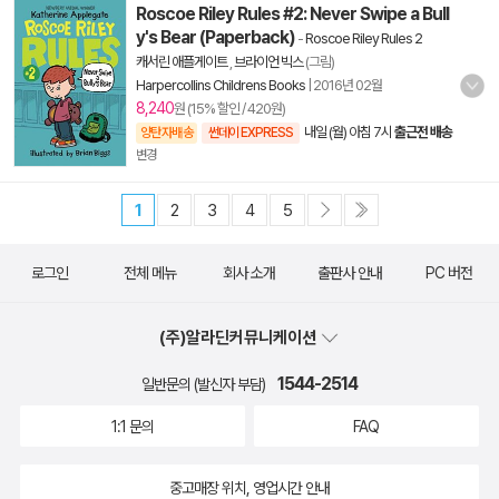
Roscoe Riley Rules #2: Never Swipe a Bull
y's Bear (Paperback)
-
Roscoe Riley Rules 2
캐서린 애플게이트
,
브라이언 빅스
(그림)
Harpercollins Childrens Books
|
2016년 02월
8,240
원 (15% 할인 / 420원)
내일 (월) 아침 7시
출근전 배송
양탄자배송
썬데이 EXPRESS
변경
1
2
3
4
5
로그인
전체 메뉴
회사 소개
출판사 안내
PC 버전
(주)알라딘커뮤니케이션
1544-2514
일반문의 (발신자 부담)
1:1 문의
FAQ
중고매장 위치, 영업시간 안내