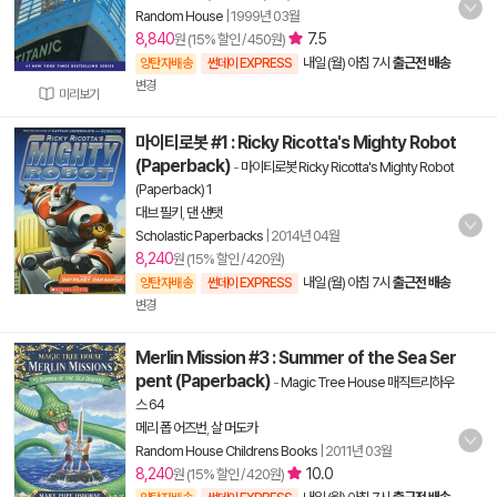
Random House
|
1999년 03월
8,840
7.5
원 (15% 할인 / 450원)
내일 (월) 아침 7시
출근전 배송
양탄자배송
썬데이 EXPRESS
변경
미리보기
마이티로봇 #1 : Ricky Ricotta's Mighty Robot
(Paperback)
-
마이티로봇 Ricky Ricotta's Mighty Robot
(Paperback) 1
대브 필키
,
댄 샌탯
Scholastic Paperbacks
|
2014년 04월
8,240
원 (15% 할인 / 420원)
내일 (월) 아침 7시
출근전 배송
양탄자배송
썬데이 EXPRESS
변경
Merlin Mission #3 : Summer of the Sea Ser
pent (Paperback)
-
Magic Tree House 매직트리하우
스 64
메리 폽 어즈번
,
살 머도카
Random House Childrens Books
|
2011년 03월
8,240
10.0
원 (15% 할인 / 420원)