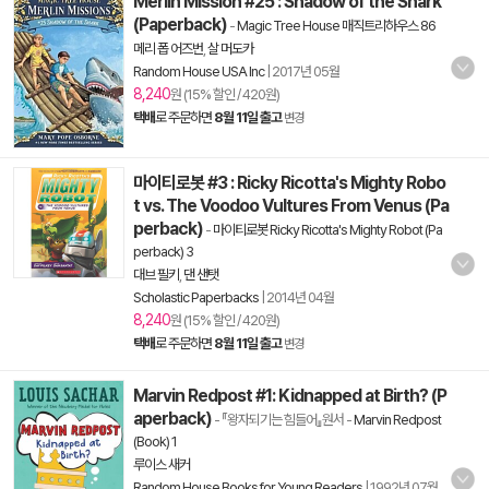
Merlin Mission #25 : Shadow of the Shark
(Paperback)
-
Magic Tree House 매직트리하우스 86
메리 폽 어즈번
,
살 머도카
Random House USA Inc
|
2017년 05월
8,240
원 (15% 할인 / 420원)
택배
로 주문하면
8월 11일 출고
변경
마이티로봇 #3 : Ricky Ricotta's Mighty Robo
t vs. The Voodoo Vultures From Venus (Pa
perback)
-
마이티로봇 Ricky Ricotta's Mighty Robot (Pa
perback) 3
대브 필키
,
댄 샌탯
Scholastic Paperbacks
|
2014년 04월
8,240
원 (15% 할인 / 420원)
택배
로 주문하면
8월 11일 출고
변경
Marvin Redpost #1: Kidnapped at Birth? (P
aperback)
- 『왕자되기는 힘들어』원서
-
Marvin Redpost
(Book) 1
루이스 새커
Random House Books for Young Readers
|
1992년 07월