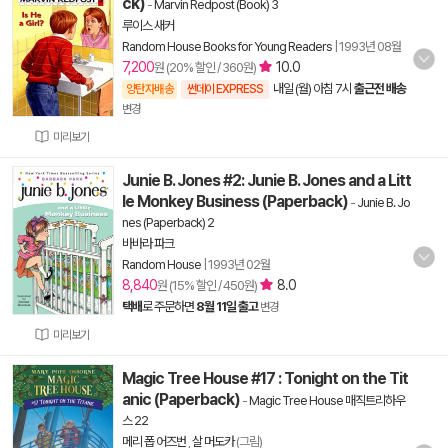
ck)
-
Marvin Redpost (Book) 3
루이스 새커
Random House Books for Young Readers
|
1993년 08월
7,200
10.0
원 (20% 할인 / 360원)
내일 (월) 아침 7시
출근전 배송
양탄자배송
썬데이 EXPRESS
변경
미리보기
Junie B. Jones #2: Junie B. Jones and a Litt
le Monkey Business (Paperback)
-
Junie B. Jo
nes (Paperback) 2
바바라 파크
Random House
|
1993년 02월
8,840
8.0
원 (15% 할인 / 450원)
택배
로 주문하면
8월 11일 출고
변경
미리보기
Magic Tree House #17 : Tonight on the Tit
anic (Paperback)
-
Magic Tree House 매직트리하우
스 22
메리 폽 어즈번
,
살 머도카
(그림)