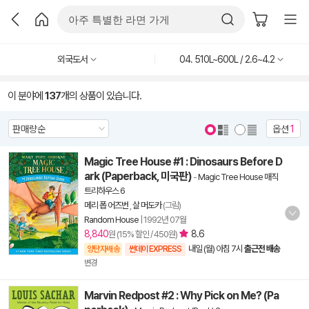
외국도서
04. 510L~600L / 2.6~4.2
이 분야에
137
개의 상품이 있습니다.
옵션
1
Magic Tree House #1 : Dinosaurs Before D
ark (Paperback, 미국판)
-
Magic Tree House 매직
트리하우스 6
메리 폽 어즈번
,
살 머도카
(그림)
Random House
|
1992년 07월
8,840
8.6
원 (15% 할인 / 450원)
내일 (월) 아침 7시
출근전 배송
양탄자배송
썬데이 EXPRESS
변경
Marvin Redpost #2 : Why Pick on Me? (Pa