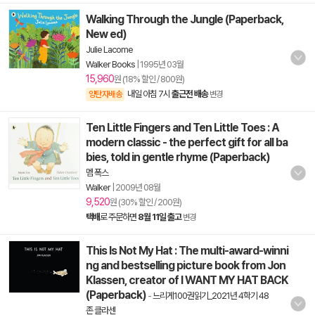
Walking Through the Jungle (Paperback,
New ed)
Julie Lacome
Walker Books
|
1995년 03월
15,960
원 (18% 할인 / 800원)
내일 아침 7시
출근전 배송
양탄자배송
변경
Ten Little Fingers and Ten Little Toes : A
modern classic - the perfect gift for all ba
bies, told in gentle rhyme (Paperback)
멤 폭스
Walker
|
2009년 08월
9,520
원 (30% 할인 / 200원)
택배
로 주문하면
8월 11일 출고
변경
This Is Not My Hat : The multi-award-winni
ng and bestselling picture book from Jon
Klassen, creator of I WANT MY HAT BACK
(Paperback)
-
느리게100권읽기_2021년 4학기 48
존 클라센