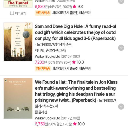
Walker Books
|
2008년 06월
8,830
9.3
원 (44% 할인 / 90원)
내일 아침 7시
출근전 배송
양탄자배송
변경
미리보기
Sam and Dave Dig a Hole : A funny read-al
oud gift which celebrates the joy of outd
oor play, for all kids aged 3-5 (Paperback)
-
느리게100권읽기 4계절 봄
맥 바넷
,
존 클라센
(그림)
Walker Books Ltd
|
2015년 09월
7,200
10.0
원 (50% 할인 / 80원)
내일 아침 7시
출근전 배송
양탄자배송
변경
We Found a Hat : The final tale in Jon Klass
en’s multi-award-winning and bestselling
hat trilogy, giving his deadpan finale a sur
prising new twist... (Paperback)
-
느리게100권
읽기-1차추천도서
존 클라센
Walker Books Ltd
|
2017년 09월
6,750
10.0
원 (50% 할인 / 70원)