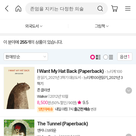
외국도서
그림책
이 분야에
255
개의 상품이 있습니다.
옵션
1
I Want My Hat Back (Paperback)
- 느리게 100
권 읽기_2021년 3학기 대상도서
-
느리게100권읽기_2021년 3
학기
존 클라센
Walker
|
2012년 10월
8,500
9.5
원 (50% 할인 / 90원)
내일 아침 7시
출근전 배송
양탄자배송
변경
The Tunnel (Paperback)
앤서니 브라운