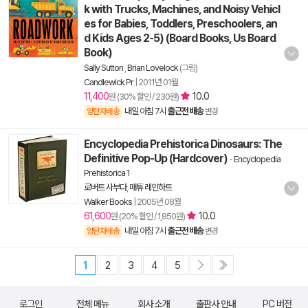
k with Trucks, Machines, and Noisy Vehicl
es for Babies, Toddlers, Preschoolers, an
d Kids Ages 2-5) (Board Books, Us Board
Book)
Sally Sutton
,
Brian Lovelock
(그림)
Candlewick Pr
|
2011년 01월
11,400
10.0
원 (30% 할인 / 230원)
내일 아침 7시
출근전 배송
양탄자배송
변경
Encyclopedia Prehistorica Dinosaurs: The
Definitive Pop-Up (Hardcover)
-
Encyclopedia
Prehistorica 1
로버트 사부다
,
매튜 레인하트
Walker Books
|
2005년 08월
61,600
10.0
원 (20% 할인 / 1,850원)
내일 아침 7시
출근전 배송
양탄자배송
변경
1
2
3
4
5
로그인
전체 메뉴
회사 소개
출판사 안내
PC 버전