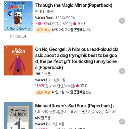
Through the Magic Mirror (Paperback)
앤서니 브라운
Walker Books
|
2010년 02월
7,900
10.0
원 (42% 할인 / 80원)
내일 아침 7시
출근전 배송
양탄자배송
변경
미리보기
Oh No, George! : A hilarious read-aloud cla
ssic about a dog trying his best to be goo
d, the perfect gift for tickling funny bone
s (Paperback)
크리스 호튼
Walker
|
2013년 03월
11,520
10.0
원 (20% 할인 / 580원)
내일 아침 7시
출근전 배송
양탄자배송
변경
Michael Rosen's Sad Book (Paperback)
-
『내가 가장 슬플 때』원서
-
느리게100권읽기_2022년 1학기 27
마이클 로젠
Walker
|
2011년 01월