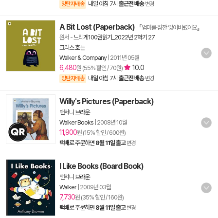
내일 아침 7시
출근전 배송
양탄자배송
변경
A Bit Lost (Paperback)
- 『엄마를 잠깐 잃어버렸어요』
원서
-
느리게100권읽기_2022년 2학기 27
크리스 호튼
Walker & Company
|
2011년 05월
6,480
10.0
원 (55% 할인 / 70원)
내일 아침 7시
출근전 배송
양탄자배송
변경
Willy's Pictures (Paperback)
앤서니 브라운
Walker Books
|
2008년 10월
11,900
원 (15% 할인 / 600원)
택배
로 주문하면
8월 11일 출고
변경
I Like Books (Board Book)
앤서니 브라운
Walker
|
2009년 03월
7,730
원 (35% 할인 / 160원)
택배
로 주문하면
8월 11일 출고
변경