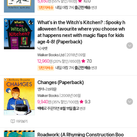
5,850
10.0
원 (55% 할인 / 60원)
내일 아침 7시
출근전 배송
양탄자배송
변경
What's in the Witch's Kitchen? : Spooky h
alloween favourite where you choose wh
at happens next with magic flaps for kids
age 4-8! (Paperback)
닉 샤랫
Walker Books Ltd
|
2018년 09월
12,960
7.0
원 (20% 할인 / 650원)
내일 아침 7시
출근전 배송
양탄자배송
변경
Changes (Paperback)
앤서니 브라운
Walker Books
|
2008년 06월
9,940
9.3
원 (35% 할인 / 100원)
택배
로 주문하면
8월 11일 출고
변경
미리보기
Roadwork: (A Rhyming Construction Boo