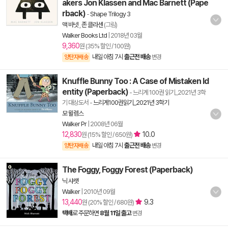
akers Jon Klassen and Mac Barnett (Pape
rback)
-
Shape Trilogy 3
맥 바넷
,
존 클라센
(그림)
Walker Books Ltd
|
2018년 03월
9,360
원 (35% 할인 / 100원)
내일 아침 7시
출근전 배송
양탄자배송
변경
Knuffle Bunny Too : A Case of Mistaken Id
entity (Paperback)
- 느리게 100권 읽기_2021년 3학
기 대상도서
-
느리게100권읽기_2021년 3학기
모 윌렘스
Walker Pr
|
2008년 06월
12,830
10.0
원 (15% 할인 / 650원)
내일 아침 7시
출근전 배송
양탄자배송
변경
The Foggy, Foggy Forest (Paperback)
닉 샤랫
Walker
|
2010년 09월
13,440
9.3
원 (20% 할인 / 680원)
택배
로 주문하면
8월 11일 출고
변경