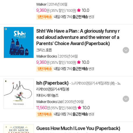
Walker
|
2014년 06월
9,360
10.0
원 (35% 할인 / 100원)
내일 아침 7시
출근전 배송
양탄자배송
변경
Shh! We Have a Plan : A gloriously funny r
ead aloud adventure and the winner of a
Parents' Choice Award (Paperback)
크리스 호튼
Walker Books
|
2015년 04월
9,360
10.0
원 (35% 할인 / 100원)
내일 아침 7시
출근전 배송
양탄자배송
변경
Ish (Paperback)
- 느리게100권읽기 4계절과정 (봄)
-
느
리게100권읽기 4계절 봄
피터 H. 레이놀즈
Walker Books Ltd
|
2005년 09월
11,560
10.0
원 (15% 할인 / 580원)
내일 아침 7시
출근전 배송
양탄자배송
변경
Guess How Much I Love You (Paperback)