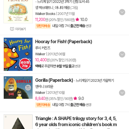
-
느리게 읽기 2022년 3학기 선정 도서 45
샘 맥브래트니
,
아니타 제람
(그림)
Walker Books
|
2007년 11월
11,200
10.0
원 (20% 할인 / 560원)
내일 아침 7시
출근전 배송
양탄자배송
변경
미리보기
Hooray for Fish! (Paperback)
루시 커진즈
Walker
|
2013년 06월
10,400
원 (20% 할인 / 520원)
택배
로 주문하면
8월 11일 출고
변경
Gorilla (Paperback)
-
느리게읽기 2023년 가을학기
앤서니 브라운
Walker
|
2013년 10월
8,840
9.0
원 (35% 할인 / 90원)
내일 아침 7시
출근전 배송
양탄자배송
변경
Triangle : A SHAPE trilogy story for 3, 4, 5,
6 year olds from iconic children's book m