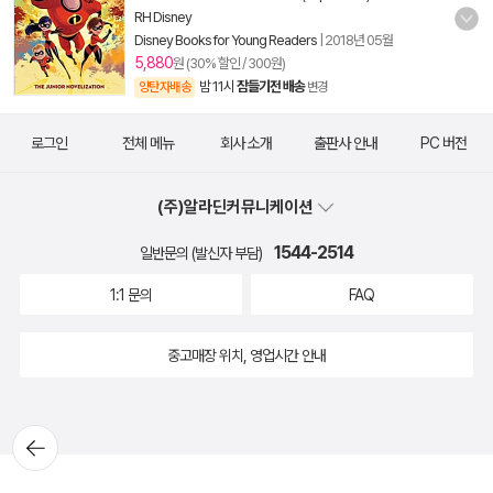
RH Disney
Disney Books for Young Readers
|
2018년 05월
5,880
원 (30% 할인 / 300원)
밤 11시
잠들기전 배송
양탄자배송
변경
로그인
전체 메뉴
회사 소개
출판사 안내
PC 버전
(주)알라딘커뮤니케이션
1544-2514
일반문의 (발신자 부담)
1:1 문의
FAQ
중고매장 위치, 영업시간 안내
뒤로가
기