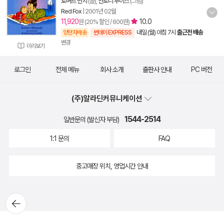
로버트 먼치
(글),
안토니 루이스
(그림)
Red Fox
|
2001년 02월
11,920
10.0
원 (20% 할인 / 600원)
내일 (월) 아침 7시
출근전 배송
양탄자배송
썬데이 EXPRESS
변경
미리보기
로그인
전체 메뉴
회사 소개
출판사 안내
PC 버전
(주)알라딘커뮤니케이션
1544-2514
일반문의 (발신자 부담)
1:1 문의
FAQ
중고매장 위치, 영업시간 안내
뒤로가
기