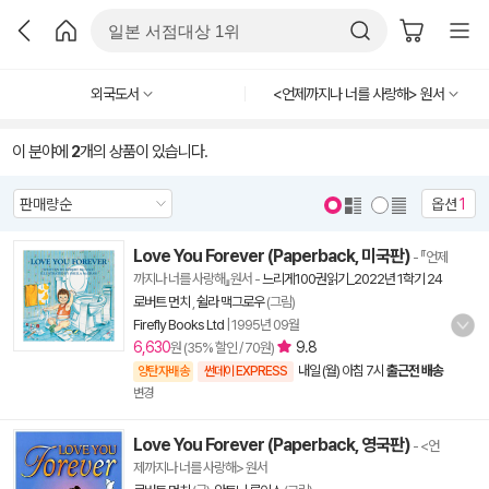
외국도서
<언제까지나 너를 사랑해> 원서
이 분야에
2
개의 상품이 있습니다.
옵션
1
Love You Forever (Paperback, 미국판)
- 『언제
까지나 너를 사랑해』원서
-
느리게100권읽기_2022년 1학기 24
로버트 먼치
,
쉴라 맥그로우
(그림)
Firefly Books Ltd
|
1995년 09월
6,630
9.8
원 (35% 할인 / 70원)
내일 (월) 아침 7시
출근전 배송
양탄자배송
썬데이 EXPRESS
변경
Love You Forever (Paperback, 영국판)
- <언
제까지나 너를 사랑해> 원서