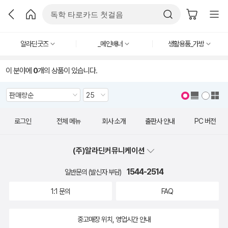
알라딘굿즈
_메인배너
생활용품_가방
이 분야에
0
개의 상품이 있습니다.
로그인
전체 메뉴
회사 소개
출판사 안내
PC 버전
(주)알라딘커뮤니케이션
1544-2514
일반문의 (발신자 부담)
1:1 문의
FAQ
중고매장 위치, 영업시간 안내