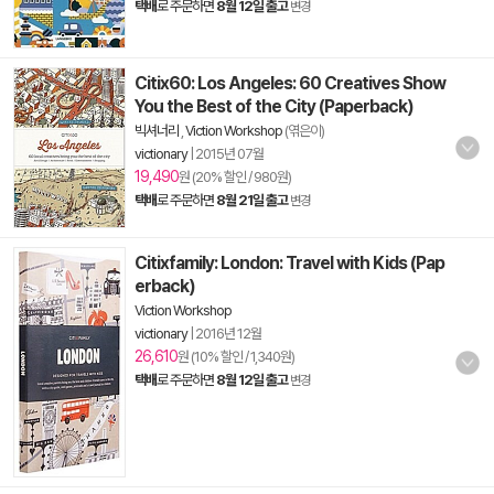
택배
로 주문하면
8월 12일 출고
변경
Citix60: Los Angeles: 60 Creatives Show
You the Best of the City (Paperback)
빅셔너리
,
Viction Workshop
(엮은이)
victionary
|
2015년 07월
19,490
원 (20% 할인 / 980원)
택배
로 주문하면
8월 21일 출고
변경
Citixfamily: London: Travel with Kids (Pap
erback)
Viction Workshop
victionary
|
2016년 12월
26,610
원 (10% 할인 / 1,340원)
택배
로 주문하면
8월 12일 출고
변경