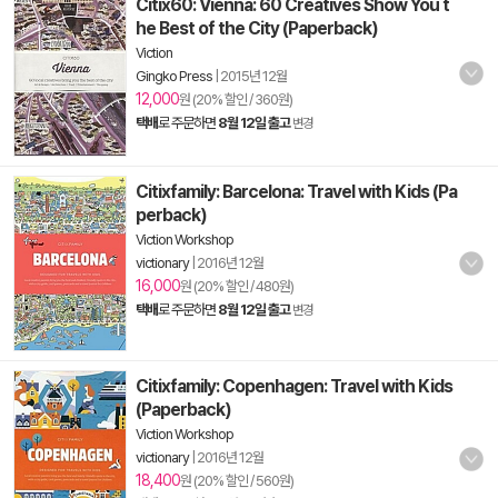
Citix60: Vienna: 60 Creatives Show You t
he Best of the City (Paperback)
Viction
Gingko Press
|
2015년 12월
12,000
원 (20% 할인 / 360원)
택배
로 주문하면
8월 12일 출고
변경
Citixfamily: Barcelona: Travel with Kids (Pa
perback)
Viction Workshop
victionary
|
2016년 12월
16,000
원 (20% 할인 / 480원)
택배
로 주문하면
8월 12일 출고
변경
Citixfamily: Copenhagen: Travel with Kids
(Paperback)
Viction Workshop
victionary
|
2016년 12월
18,400
원 (20% 할인 / 560원)