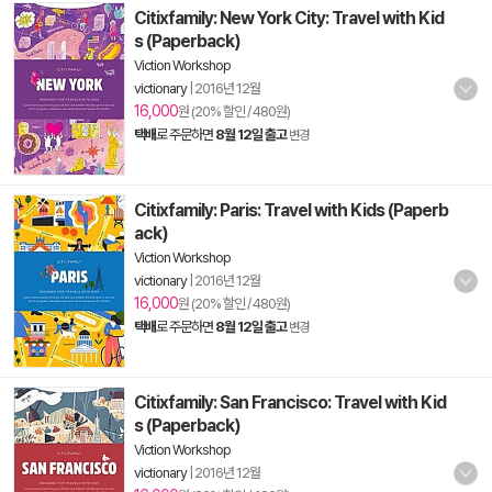
Citixfamily: New York City: Travel with Kid
s (Paperback)
Viction Workshop
victionary
|
2016년 12월
16,000
원 (20% 할인 / 480원)
택배
로 주문하면
8월 12일 출고
변경
Citixfamily: Paris: Travel with Kids (Paperb
ack)
Viction Workshop
victionary
|
2016년 12월
16,000
원 (20% 할인 / 480원)
택배
로 주문하면
8월 12일 출고
변경
Citixfamily: San Francisco: Travel with Kid
s (Paperback)
Viction Workshop
victionary
|
2016년 12월