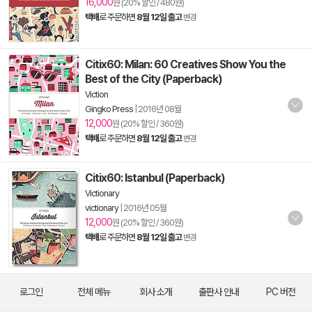
16,000
원 (20% 할인 / 480원)
택배
로 주문하면
8월 12일 출고
변경
Citix60: Milan: 60 Creatives Show You the
Best of the City (Paperback)
Viction
Gingko Press
|
2016년 08월
12,000
원 (20% 할인 / 360원)
택배
로 주문하면
8월 12일 출고
변경
Citix60: Istanbul (Paperback)
Victionary
victionary
|
2016년 05월
12,000
원 (20% 할인 / 360원)
택배
로 주문하면
8월 12일 출고
변경
로그인
전체 메뉴
회사 소개
출판사 안내
PC 버전