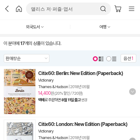
외국도서
여행
이 분야에
17
개의 상품이 있습니다.
옵션
1
Citix60: Berlin: New Edition (Paperback)
Victionary
Thames & Hudson
|
2018년 05월
14,400
원 (20% 할인 / 720원)
택배
로 주문하면
8월 11일 출고
변경
Citix60: London: New Edition (Paperback)
Victionary
Thames & Hudson
|
2018년 05월