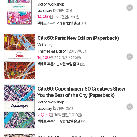
Viction Workshop
victionary
|
2016년 01월
14,450
원 (15% 할인 / 730원)
택배
로 주문하면
8월 12일 출고
변경
Citix60: Paris: New Edition (Paperback)
Victionary
Thames & Hudson
|
2018년 05월
14,400
원 (20% 할인 / 720원)
택배
로 주문하면
8월 11일 출고
변경
Citix60: Copenhagen: 60 Creatives Show
You the Best of the City (Paperback)
Viction Workshop
victionary
|
2016년 05월
20,020
원 (10% 할인 / 1,010원)
택배
로 주문하면
8월 12일 출고
변경