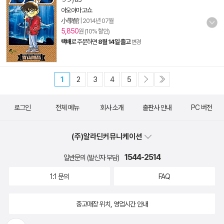
아오야마 고쇼
小學館
|
2014년 07월
5,850
원 (10% 할인)
택배
로 주문하면
8월 14일 출고
변경
1
2
3
4
5
로그인
전체 메뉴
회사 소개
출판사 안내
PC 버전
(주)알라딘커뮤니케이션
1544-2514
일반문의 (발신자 부담)
1:1 문의
FAQ
중고매장 위치, 영업시간 안내