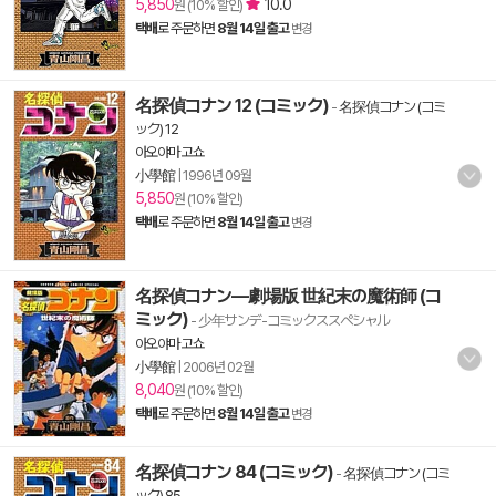
5,850
10.0
원 (10% 할인)
택배
로 주문하면
8월 14일 출고
변경
名探偵コナン 12 (コミック)
-
名探偵コナン (コミ
ック) 12
아오야마 고쇼
小學館
|
1996년 09월
5,850
원 (10% 할인)
택배
로 주문하면
8월 14일 출고
변경
名探偵コナン―劇場版 世紀末の魔術師 (コ
ミック)
- 少年サンデ-コミックススペシャル
아오야마 고쇼
小學館
|
2006년 02월
8,040
원 (10% 할인)
택배
로 주문하면
8월 14일 출고
변경
名探偵コナン 84 (コミック)
-
名探偵コナン (コミ
ック) 85