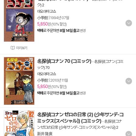
ク) 2
아오야마 고쇼
小學館
|
1994년 07월
5,850
원 (10% 할인)
택배
로 주문하면
8월 14일 출고
변경
미리보기
名探偵コナン 70 (コミック)
-
名探偵コナン (コミ
ック) 70
아오야마 고쇼
小學館
|
2010년 11월
5,850
원 (10% 할인)
택배
로 주문하면
8월 14일 출고
변경
名探偵コナン ゼロの日常 (2) (少年サンデ-コ
ミックス〔スペシャル〕) (コミック)
-
名探偵コナ
ン ゼロの日常 (少年サンデ-コミックス〔スペシャル〕) 2
新井 隆廣