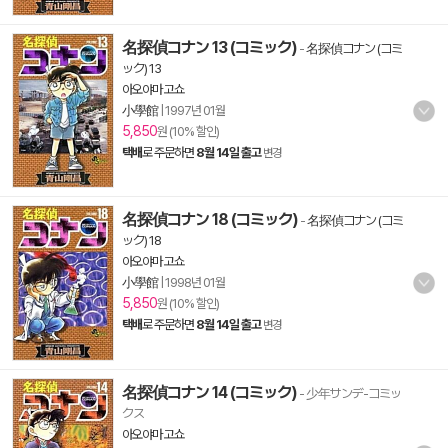
名探偵コナン 13 (コミック)
-
名探偵コナン (コミ
ック) 13
아오야마 고쇼
小學館
|
1997년 01월
5,850
원 (10% 할인)
택배
로 주문하면
8월 14일 출고
변경
名探偵コナン 18 (コミック)
-
名探偵コナン (コミ
ック) 18
아오야마 고쇼
小學館
|
1998년 01월
5,850
원 (10% 할인)
택배
로 주문하면
8월 14일 출고
변경
名探偵コナン 14 (コミック)
- 少年サンデ-コミッ
クス
아오야마 고쇼