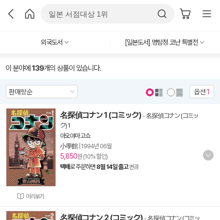
외국도서
[일본도서] 명탐정 코난 특별전
이 분야에
139
개의 상품이 있습니다.
옵션
1
名探偵コナン 1 (コミック)
-
名探偵コナン (コミッ
ク) 1
아오야마 고쇼
小學館
|
1994년 06월
5,850
원 (10% 할인)
택배
로 주문하면
8월 14일 출고
변경
미리보기
名探偵コナン 2 (コミック)
-
名探偵コナン (コミッ