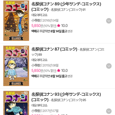
名探偵コナン 89 (少年サンデ-コミックス)
(コミック)
-
名探偵コナン (コミック) 91
아오야마 고쇼
小學館
|
2016년 04월
5,850
10.0
원 (10% 할인)
택배
로 주문하면
8월 14일 출고
변경
名探偵コナン 87 (コミック)
-
名探偵コナン (コミ
ック) 89
아오야마 고쇼
小學館
|
2015년 08월
5,850
10.0
원 (10% 할인)
택배
로 주문하면
8월 14일 출고
변경
名探偵コナン 93 (少年サンデ-コミックス)
(コミック)
-
名探偵コナン (コミック) 95
아오야마 고쇼
小學館
|
2017년 07월