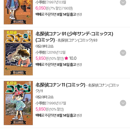
小學館
|
1997년 03월
6,050
원 (7% 할인 / 190원)
택배
로 주문하면
8월 14일 출고
변경
名探偵コナン 91 (少年サンデ-コミックス)
(コミック)
-
名探偵コナン (コミック) 93
아오야마 고쇼
小學館
|
2016년 12월
5,850
10.0
원 (10% 할인)
택배
로 주문하면
8월 14일 출고
변경
名探偵コナン 11 (コミック)
-
名探偵コナン (コミッ
ク) 11
아오야마 고쇼
小學館
|
1996년 07월
5,850
원 (10% 할인)
택배
로 주문하면
8월 14일 출고
변경