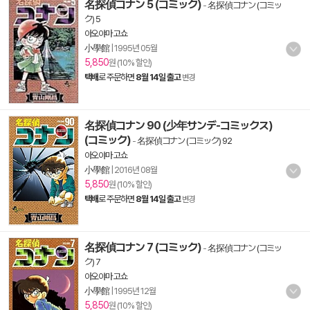
名探偵コナン 5 (コミック)
-
名探偵コナン (コミッ
ク) 5
아오야마 고쇼
小學館
|
1995년 05월
5,850
원 (10% 할인)
택배
로 주문하면
8월 14일 출고
변경
名探偵コナン 90 (少年サンデ-コミックス)
(コミック)
-
名探偵コナン (コミック) 92
아오야마 고쇼
小學館
|
2016년 08월
5,850
원 (10% 할인)
택배
로 주문하면
8월 14일 출고
변경
名探偵コナン 7 (コミック)
-
名探偵コナン (コミッ
ク) 7
아오야마 고쇼
小學館
|
1995년 12월
5,850
원 (10% 할인)