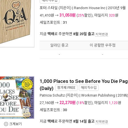
해외직수입
포터 스타일
(지은이) |
Random House Inc
| 2013년 9월
31,050원
41,410
원 →
(
할인), 마일리지
원
25%
320
세일즈포인트 :
31
지금
택배
로 주문하면
8월 20일 출고
지역변경
알라딘 중고
이 광활한 우주점
-
-
1,000 Places to See Before You Die Pa
(Daily)
정가제
FREE
해외직수입
Patricia Schultz
(지은이) |
Workman Publishing
| 2018
22,270원
27,160
원 →
(
할인), 마일리지
원
18%
1,120
세일즈포인트 :
30
지금
택배
로 주문하면
8월 14일 출고
지역변경
크게보기