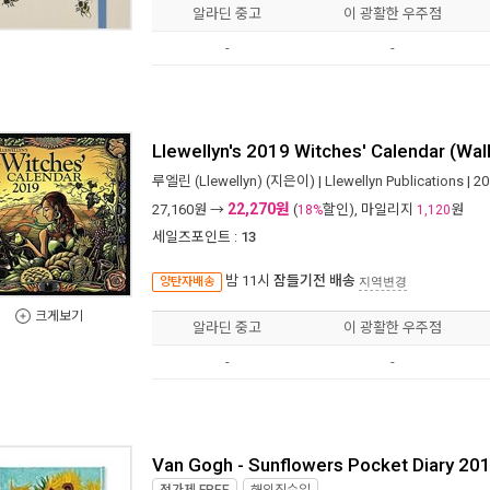
알라딘 중고
이 광활한 우주점
-
-
Llewellyn's 2019 Witches' Calendar (Wall
루엘린 (Llewellyn)
(지은이) |
Llewellyn Publications
| 2
22,270원
27,160
원 →
(
할인), 마일리지
원
18%
1,120
세일즈포인트 :
13
밤 11시
잠들기전 배송
양탄자배송
지역변경
크게보기
알라딘 중고
이 광활한 우주점
-
-
Van Gogh - Sunflowers Pocket Diary 201