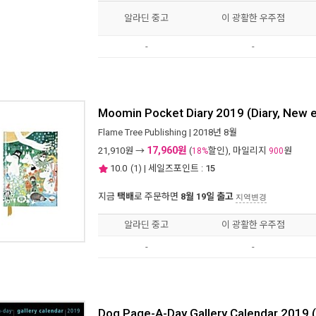
알라딘 중고
이 광활한 우주점
-
-
Moomin Pocket Diary 2019 (Diary, New 
Flame Tree Publishing
| 2018년 8월
17,960원
21,910
원 →
(
할인), 마일리지
원
18%
900
10.0
(
1
) | 세일즈포인트 :
15
지금
택배
로 주문하면
8월 19일 출고
지역변경
알라딘 중고
이 광활한 우주점
-
-
Dog Page-A-Day Gallery Calendar 2019 (