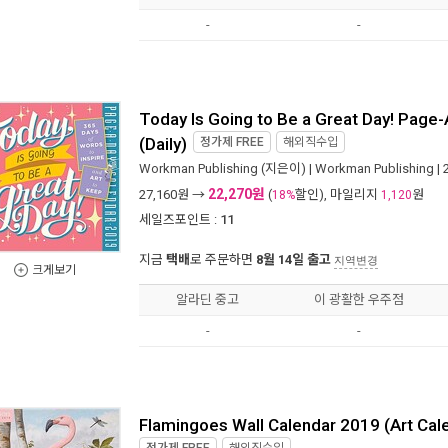
-
-
Today Is Going to Be a Great Day! Page
(Daily)
정가제
FREE
해외직수입
Workman Publishing
(지은이) |
Workman Publishing
|
22,270원
27,160
원 →
(
할인), 마일리지
원
18%
1,120
세일즈포인트 :
11
지금
택배
로 주문하면
8월 14일 출고
지역변경
크게보기
알라딘 중고
이 광활한 우주점
-
-
Flamingoes Wall Calendar 2019 (Art Cal