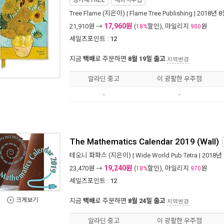
정가제
FREE
해외직수입
Tree Flame
(지은이) |
Flame Tree Publishing
| 2018년 
17,960원
21,910
원 →
(
할인), 마일리지
원
18%
900
세일즈포인트 :
12
지금
택배
로 주문하면
8월 19일 출고
지역변경
알라딘 중고
이 광활한 우주점
-
-
The Mathematics Calendar 2019 (Wall)
테오니 파파스
(지은이) |
Wide World Pub Tetra
| 2018년
19,240원
23,470
원 →
(
할인), 마일리지
원
18%
970
세일즈포인트 :
12
크게보기
지금
택배
로 주문하면
8월 24일 출고
지역변경
알라딘 중고
이 광활한 우주점