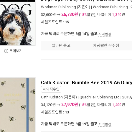
Workman Publishing
(지은이) |
Workman Publishing
|
26,730원
32,600
원 →
(
할인), 마일리지
원
18%
1,340
세일즈포인트 :
15
지금
택배
로 주문하면
8월 14일 출고
지역변경
알라딘 중고
이 광활한 우주점
크게보기
-
-
Cath Kidston: Bumble Bee 2019 A6 Diary 
해외직수입
Cath Kidston
(지은이) |
Quadrille Publishing Ltd
| 201
27,970원
34,120
원 →
(
할인), 마일리지
원
18%
1,400
세일즈포인트 :
13
지금
택배
로 주문하면
8월 19일 출고
지역변경