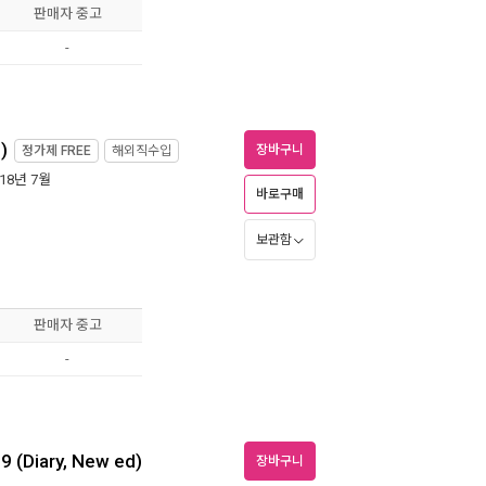
판매자 중고
-
)
장바구니
정가제
FREE
해외직수입
018년 7월
바로구매
보관함
판매자 중고
-
9 (Diary, New ed)
장바구니