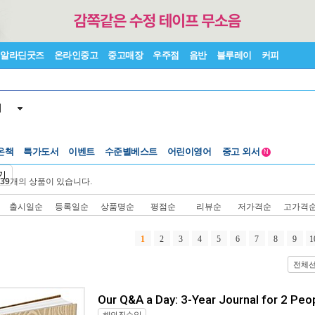
알라딘굿즈
온라인중고
중고매장
우주점
음반
블루레이
커피
서
온책
특가도서
이벤트
수준별베스트
어린이영어
중고 외서
N
Lexile®
5백원부터
기
39
개의 상품이 있습니다.
수준별베스트
중고 외서
출시일순
등록일순
상품명순
평점순
리뷰순
저가격순
고가격
1
2
3
4
5
6
7
8
9
1
전체
Our Q&A a Day: 3-Year Journal for 2 Peo