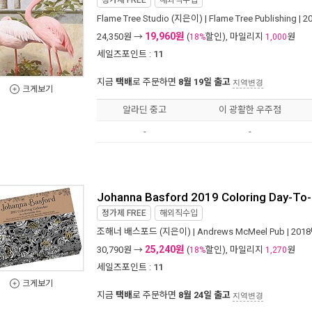
정가제
FREE
해외직수입
Flame Tree Studio
(지은이) |
Flame Tree Publishing
| 2
19,960원
24,350
원 →
(
할인), 마일리지
원
18%
1,000
세일즈포인트 :
11
지금
택배
로 주문하면
8월 19일 출고
지역변경
크게보기
알라딘 중고
이 광활한 우주점
-
-
Johanna Basford 2019 Coloring Day-To-D
정가제
FREE
해외직수입
조해너 배스포드
(지은이) |
Andrews McMeel Pub
| 201
25,240원
30,790
원 →
(
할인), 마일리지
원
18%
1,270
세일즈포인트 :
11
크게보기
지금
택배
로 주문하면
8월 24일 출고
지역변경