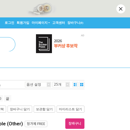
로그인
회원가입
마이페이지
고객센터
장바구니
(0)
옵션 설정
25개
순
0
끝
선택
장바구니 담기
보관함 담기
마이리스트 담기
ple (Other)
장바구니
정가제
FREE