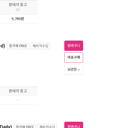
판매자 중고
(1)
9,780원
ed)
장바구니
정가제
FREE
해외직수입
바로구매
보관함
판매자 중고
-
Daily)
장바구니
정가제
FREE
해외직수입