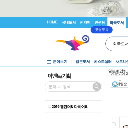
HOME
국내도서
전자책
만권당
외국도서
첫달무료
외국도
분야보기
일본도서
베스트셀러
새로나
일본어입력
이벤트/기획
이 분야에
2
판매량순
2019 캘린더& 다이어리
1.