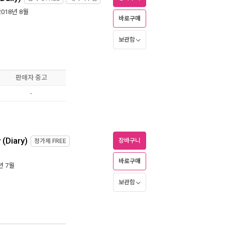
 2018년 8월
바로구매
보관함
판매자 중고
-
(Diary)
장바구니
정가제
FREE
바로구매
8년 7월
보관함