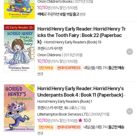
Orion Children's Books
|
2011년 02월
10,110
원 (15% 할인 / 510원)
택배
로 주문하면
8월 11일 출고
변경
Horrid Henry Early Reader: Horrid Henry Tr
icks the Tooth Fairy : Book 22 (Paperbac
k)
-
Horrid Henry Early Readers (Book) 19
프랜시스카 사이먼
Orion Childrens
|
2013년 05월
10,110
원 (15% 할인 / 510원)
내일 (월) 아침 7시
출근전 배송
양탄자배송
썬데이 EXPRESS
변경
Horrid Henry Early Reader: Horrid Henry's
Underpants Book 4 : Book 11 (Paperback)
-
Horrid Henry Early Readers (Book) 1
프랜시스카 사이먼
,
토니 로스
(그림)
Littlehampton Book Services LTD.
|
2009년 11월
10,110
10.0
원 (15% 할인 / 510원)
내일 (월) 아침 7시
출근전 배송
양탄자배송
썬데이 EXPRESS
변경