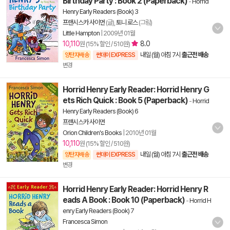
Birthday Party : Book 2 (Paperback)
-
Horrid
Henry Early Readers (Book) 3
프랜시스카 사이먼
(글),
토니 로스
(그림)
Little Hampton
|
2009년 01월
10,110
8.0
원 (15% 할인 / 510원)
내일 (월) 아침 7시
출근전 배송
양탄자배송
썬데이 EXPRESS
변경
Horrid Henry Early Reader: Horrid Henry G
ets Rich Quick : Book 5 (Paperback)
-
Horrid
Henry Early Readers (Book) 6
프랜시스카 사이먼
Orion Children's Books
|
2010년 01월
10,110
원 (15% 할인 / 510원)
내일 (월) 아침 7시
출근전 배송
양탄자배송
썬데이 EXPRESS
변경
Horrid Henry Early Reader: Horrid Henry R
eads A Book : Book 10 (Paperback)
-
Horrid H
enry Early Readers (Book) 7
Francesca Simon