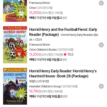
Francesca Simon
Orion
|
2012년 03월
15,200
원 (20% 할인 / 760원)
택배
로 주문하면
8월 11일 출고
변경
Horrid Henry and the Football Fiend : Early
Reader (Package)
-
Horrid Henry Early Readers (Bo
ok + CD) 9
Francesca Simon
Orion Children's Books
|
2010년 04월
15,200
10.0
원 (20% 할인 / 760원)
택배
로 주문하면
8월 11일 출고
변경
Horrid Henry Early Reader: Horrid Henry's
Haunted House : Book 28 (Package)
프랜시스카 사이먼
Hachette Children's Group
|
2014년 09월
19,760
원 (18% 할인 / 990원)
택배
로 주문하면
8월 19일 출고
변경