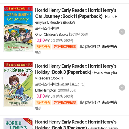
Horrid Henry Early Reader: Horrid Henry's
Car Journey : Book 11 (Paperback)
-
Horrid H
enry Early Readers (Book) 9
프랜시스카 사이먼
Orion Children's Books
|
2011년 05월
10,110
원 (15% 할인 / 510원)
내일 (월) 아침 7시
출근전 배송
양탄자배송
썬데이 EXPRESS
변경
Horrid Henry Early Reader: Horrid Henry's
Holiday : Book 3 (Paperback)
-
Horrid Henry Earl
y Readers (Book) 4
프랜시스카 사이먼
(글),
토니 로스
(그림)
Little Hampton
|
2009년 05월
10,110
원 (15% 할인 / 510원)
내일 (월) 아침 7시
출근전 배송
양탄자배송
썬데이 EXPRESS
변경
Horrid Henry Early Reader: Horrid Henry's
Holiday : Book 3 (Package)
-
Horrid Henry Early R