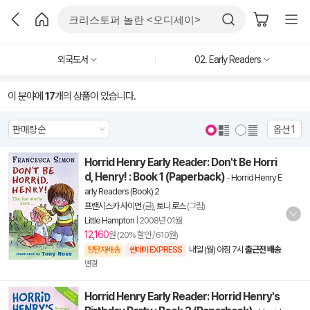
외국도서
02. Early Readers
이 분야에
17
개의 상품이 있습니다.
옵션
1
Horrid Henry Early Reader: Don't Be Horri
d, Henry! : Book 1 (Paperback)
-
Horrid Henry E
arly Readers (Book) 2
프랜시스카 사이먼
(글),
토니 로스
(그림)
Little Hampton
|
2008년 01월
12,160
원 (20% 할인 / 610원)
내일 (월) 아침 7시
출근전 배송
양탄자배송
썬데이 EXPRESS
변경
Horrid Henry Early Reader: Horrid Henry's