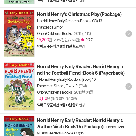
변경
Horrid Henry's Christmas Play (Package)
-
Horrid Henry Early Readers (Book + CD) 13
Francesca Simon
Orion Children's Books
|
2011년 11월
15,200
10.0
원 (20% 할인 / 760원)
택배
로 주문하면
8월 11일 출고
변경
Horrid Henry Early Reader: Horrid Henry a
nd the Football Fiend : Book 6 (Paperback)
-
Horrid Henry Early Readers (Book) 10
Francesca Simon
,
토니 로스
(그림)
Orion Children's Books
|
2010년 04월
10,110
원 (15% 할인 / 510원)
택배
로 주문하면
8월 11일 출고
변경
Horrid Henry Early Reader: Horrid Henry's
Author Visit : Book 15 (Package)
-
Horrid Henr
y Early Readers (Book + CD) 15