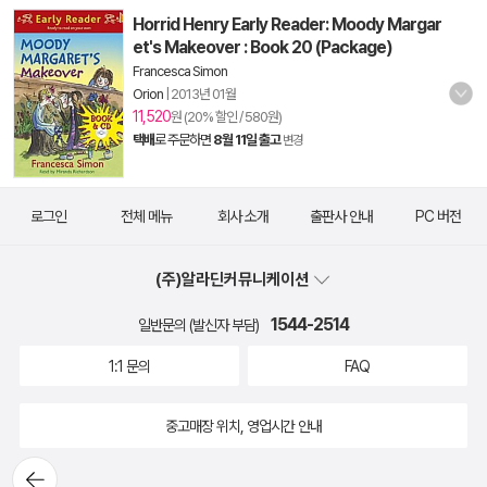
Horrid Henry Early Reader: Moody Margar
et's Makeover : Book 20 (Package)
Francesca Simon
Orion
|
2013년 01월
11,520
원 (20% 할인 / 580원)
택배
로 주문하면
8월 11일 출고
변경
로그인
전체 메뉴
회사 소개
출판사 안내
PC 버전
(주)알라딘커뮤니케이션
1544-2514
일반문의 (발신자 부담)
1:1 문의
FAQ
중고매장 위치, 영업시간 안내
뒤로가