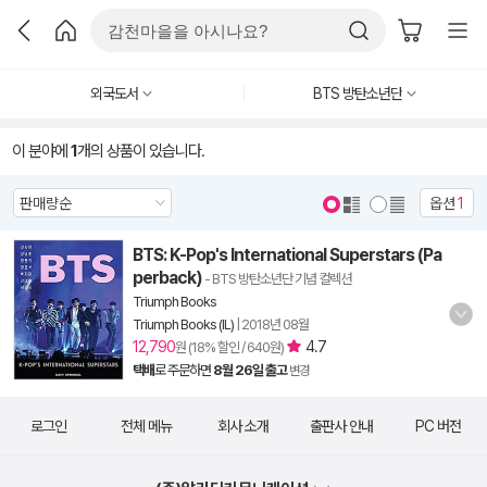
외국도서
BTS 방탄소년단
이 분야에
1
개의 상품이 있습니다.
옵션
1
BTS: K-Pop's International Superstars (Pa
perback)
- BTS 방탄소년단 기념 컬렉션
Triumph Books
Triumph Books (IL)
|
2018년 08월
12,790
4.7
원 (18% 할인 / 640원)
택배
로 주문하면
8월 26일 출고
변경
로그인
전체 메뉴
회사 소개
출판사 안내
PC 버전