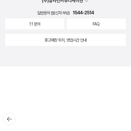
(주)알라딘커뮤니케이션
1544-2514
일반문의 (발신자 부담)
1:1 문의
FAQ
중고매장 위치, 영업시간 안내
뒤로가
기