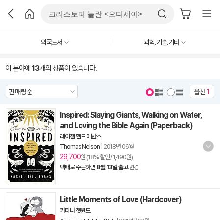
외국도서
과학.기술.기타
이 분야에
13
개의 상품이 있습니다.
옵션
1
Inspired: Slaying Giants, Walking on Water,
and Loving the Bible Again (Paperback)
레이첼 헬드 에반스
Thomas Nelson
|
2018년 06월
29,700
원 (18% 할인 / 1,490원)
택배
로 주문하면
8월 13일 출고
변경
Little Moments of Love (Hardcover)
카타나 쳇윈드