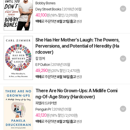
Bobby Bones
Dey Street Books
|
2018년 06월
40,100
원 (18% 할인 / 2,010원)
택배
로 주문하면
8월 21일 출고
변경
She Has Her Mother's Laugh: The Powers,
Perversions, and Potential of Heredity (Ha
rdcover)
칼 짐머
E P Dutton
|
2018년 05월
49,290
원 (20% 할인 / 2,470원)
택배
로 주문하면
8월 18일 출고
변경
There Are No Grown-Ups: A Midlife Comi
ng-Of-Age Story (Hardcover)
파멜라 드러커맨
Penguin Pr
|
2018년 05월
40,120
원 (18% 할인 / 2,010원)
택배
로 주문하면
8월 21일 출고
변경