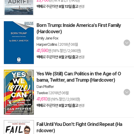
23,760
원 (18% 할인 / 1,190원)
택배
로 주문하면
8월 13일 출고
변경
Born Trump: Inside America's First Family
(Hardcover)
Emily Jane Fox
HarperCollins
|
2018년 06월
41,590
원 (18% 할인 / 2,080원)
택배
로 주문하면
8월 21일 출고
변경
Yes We (Still) Can: Politics in the Age of O
bama, Twitter, and Trump (Hardcover)
Dan Pfeiffer
Twelve
|
2018년 06월
41,610
원 (18% 할인 / 2,090원)
택배
로 주문하면
8월 21일 출고
변경
Fail Until You Don't: Fight Grind Repeat (Ha
rdcover)