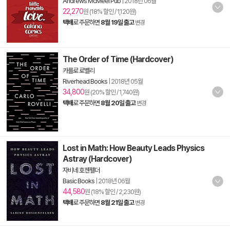
Andrews McMeel Pub
|
2018년 06월
22,270
원 (18% 할인 / 1,120원)
택배
로 주문하면
8월 19일 출고
변경
The Order of Time (Hardcover)
카를로 로벨리
Riverhead Books
|
2018년 05월
34,800
원 (20% 할인 / 1,740원)
택배
로 주문하면
8월 20일 출고
변경
Lost in Math: How Beauty Leads Physics
Astray (Hardcover)
자비네 호젠펠더
Basic Books
|
2018년 06월
44,580
원 (18% 할인 / 2,230원)
택배
로 주문하면
8월 21일 출고
변경