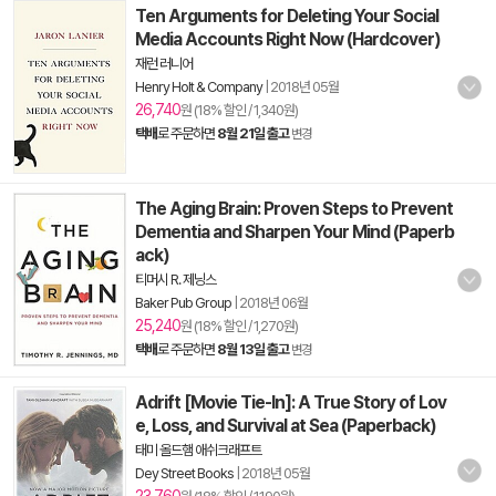
Ten Arguments for Deleting Your Social
Media Accounts Right Now (Hardcover)
재런 러니어
Henry Holt & Company
|
2018년 05월
26,740
원 (18% 할인 / 1,340원)
택배
로 주문하면
8월 21일 출고
변경
The Aging Brain: Proven Steps to Prevent
Dementia and Sharpen Your Mind (Paperb
ack)
티머시 R. 제닝스
Baker Pub Group
|
2018년 06월
25,240
원 (18% 할인 / 1,270원)
택배
로 주문하면
8월 13일 출고
변경
Adrift [Movie Tie-In]: A True Story of Lov
e, Loss, and Survival at Sea (Paperback)
태미 올드햄 애쉬크래프트
Dey Street Books
|
2018년 05월