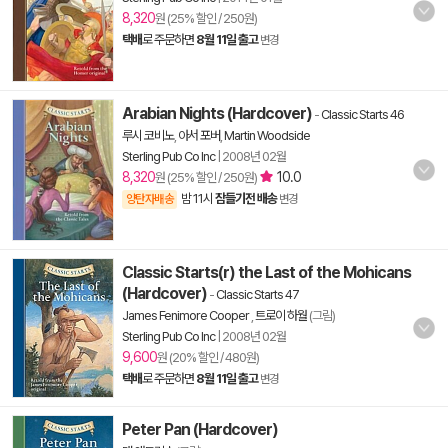
8,320
원 (25% 할인 / 250원)
택배
로 주문하면
8월 11일 출고
변경
Arabian Nights (Hardcover)
-
Classic Starts 46
루시 코비노
,
아서 포버
,
Martin Woodside
Sterling Pub Co Inc
|
2008년 02월
8,320
10.0
원 (25% 할인 / 250원)
밤 11시
잠들기전 배송
양탄자배송
변경
Classic Starts(r) the Last of the Mohicans
(Hardcover)
-
Classic Starts 47
James Fenimore Cooper
,
트로이 하월
(그림)
Sterling Pub Co Inc
|
2008년 02월
9,600
원 (20% 할인 / 480원)
택배
로 주문하면
8월 11일 출고
변경
Peter Pan (Hardcover)