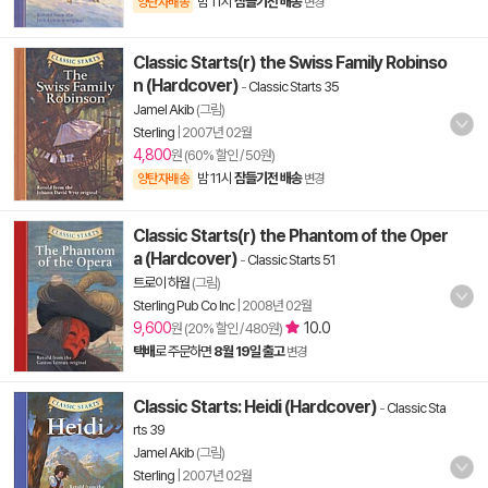
밤 11시
잠들기전 배송
양탄자배송
변경
Classic Starts(r) the Swiss Family Robinso
n (Hardcover)
-
Classic Starts 35
Jamel Akib
(그림)
Sterling
|
2007년 02월
4,800
원 (60% 할인 / 50원)
밤 11시
잠들기전 배송
양탄자배송
변경
Classic Starts(r) the Phantom of the Oper
a (Hardcover)
-
Classic Starts 51
트로이 하월
(그림)
Sterling Pub Co Inc
|
2008년 02월
9,600
10.0
원 (20% 할인 / 480원)
택배
로 주문하면
8월 19일 출고
변경
Classic Starts: Heidi (Hardcover)
-
Classic Sta
rts 39
Jamel Akib
(그림)
Sterling
|
2007년 02월