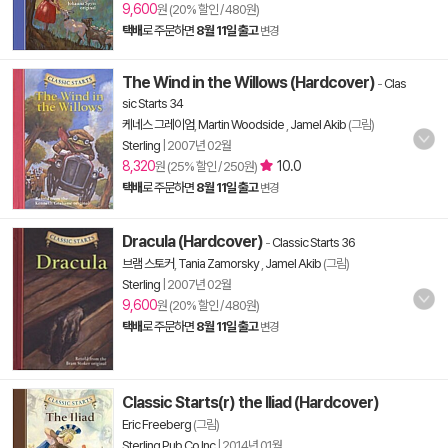
9,600
원 (20% 할인 / 480원)
택배
로 주문하면
8월 11일 출고
변경
The Wind in the Willows (Hardcover)
-
Clas
sic Starts 34
케네스 그레이엄
,
Martin Woodside
,
Jamel Akib
(그림)
Sterling
|
2007년 02월
8,320
10.0
원 (25% 할인 / 250원)
택배
로 주문하면
8월 11일 출고
변경
Dracula (Hardcover)
-
Classic Starts 36
브램 스토커
,
Tania Zamorsky
,
Jamel Akib
(그림)
Sterling
|
2007년 02월
9,600
원 (20% 할인 / 480원)
택배
로 주문하면
8월 11일 출고
변경
Classic Starts(r) the Iliad (Hardcover)
Eric Freeberg
(그림)
Sterling Pub Co Inc
|
2014년 01월