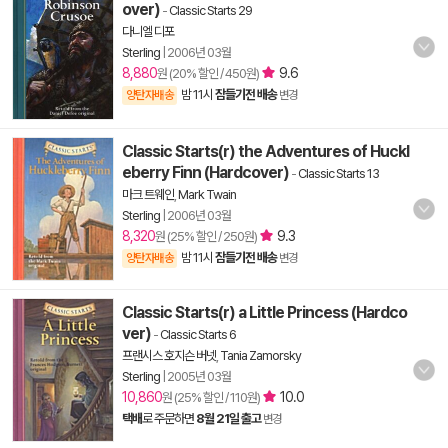
over)
-
Classic Starts 29
다니엘 디포
Sterling
|
2006년 03월
8,880
9.6
원 (20% 할인 / 450원)
밤 11시
잠들기전 배송
양탄자배송
변경
Classic Starts(r) the Adventures of Huckl
eberry Finn (Hardcover)
-
Classic Starts 13
마크 트웨인
,
Mark Twain
Sterling
|
2006년 03월
8,320
9.3
원 (25% 할인 / 250원)
밤 11시
잠들기전 배송
양탄자배송
변경
Classic Starts(r) a Little Princess (Hardco
ver)
-
Classic Starts 6
프랜시스 호지슨 버넷
,
Tania Zamorsky
Sterling
|
2005년 03월
10,860
10.0
원 (25% 할인 / 110원)
택배
로 주문하면
8월 21일 출고
변경