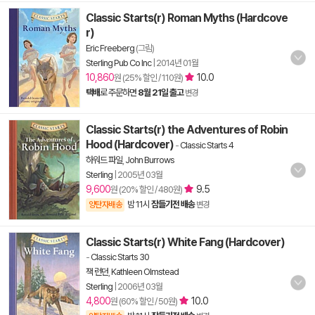
Classic Starts(r) Roman Myths (Hardcove
r)
Eric Freeberg
(그림)
Sterling Pub Co Inc
|
2014년 01월
10,860
10.0
원 (25% 할인 / 110원)
택배
로 주문하면
8월 21일 출고
변경
Classic Starts(r) the Adventures of Robin
Hood (Hardcover)
-
Classic Starts 4
하워드 파일
,
John Burrows
Sterling
|
2005년 03월
9,600
9.5
원 (20% 할인 / 480원)
밤 11시
잠들기전 배송
양탄자배송
변경
Classic Starts(r) White Fang (Hardcover)
-
Classic Starts 30
잭 런던
,
Kathleen Olmstead
Sterling
|
2006년 03월
4,800
10.0
원 (60% 할인 / 50원)