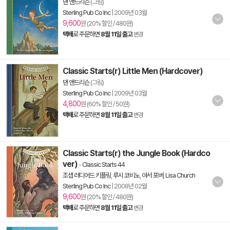
댄 앤드리슨
(그림)
Sterling Pub Co Inc
|
2009년 03월
9,600
원 (20% 할인 / 480원)
택배
로 주문하면
8월 11일 출고
변경
Classic Starts(r) Little Men (Hardcover)
댄 앤드리슨
(그림)
Sterling Pub Co Inc
|
2009년 03월
4,800
원 (60% 할인 / 50원)
택배
로 주문하면
8월 11일 출고
변경
Classic Starts(r) the Jungle Book (Hardco
ver)
-
Classic Starts 44
조셉 러디어드 키플링
,
루시 코비노
,
아서 포버
,
Lisa Church
Sterling Pub Co Inc
|
2008년 02월
9,600
원 (20% 할인 / 480원)
택배
로 주문하면
8월 11일 출고
변경