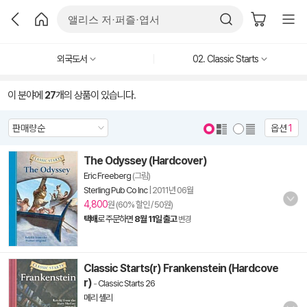
외국도서
02. Classic Starts
이 분야에
27
개의 상품이 있습니다.
옵션
1
The Odyssey (Hardcover)
Eric Freeberg
(그림)
Sterling Pub Co Inc
|
2011년 06월
4,800
원 (60% 할인 / 50원)
택배
로 주문하면
8월 11일 출고
변경
Classic Starts(r) Frankenstein (Hardcove
r)
-
Classic Starts 26
메리 셸리