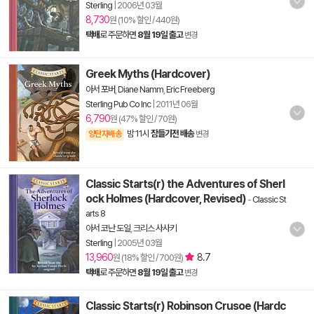
Sterling
|
2006년 03월
8,730
원 (10% 할인 / 440원)
택배
로 주문하면
8월 19일 출고
변경
Greek Myths (Hardcover)
아서 포버
,
Diane Namm
,
Eric Freeberg
Sterling Pub Co Inc
|
2011년 06월
6,790
원 (47% 할인 / 70원)
밤 11시
잠들기전 배송
양탄자배송
변경
Classic Starts(r) the Adventures of Sherl
ock Holmes (Hardcover, Revised)
-
Classic St
arts 8
아서 코난 도일
,
크리스 사사키
Sterling
|
2005년 03월
13,960
8.7
원 (18% 할인 / 700원)
택배
로 주문하면
8월 19일 출고
변경
Classic Starts(r) Robinson Crusoe (Hardc