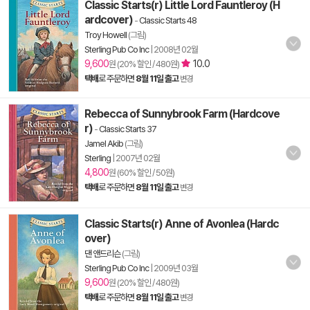
Classic Starts(r) Little Lord Fauntleroy (H
ardcover)
-
Classic Starts 48
Troy Howell
(그림)
Sterling Pub Co Inc
|
2008년 02월
9,600
10.0
원 (20% 할인 / 480원)
택배
로 주문하면
8월 11일 출고
변경
Rebecca of Sunnybrook Farm (Hardcove
r)
-
Classic Starts 37
Jamel Akib
(그림)
Sterling
|
2007년 02월
4,800
원 (60% 할인 / 50원)
택배
로 주문하면
8월 11일 출고
변경
Classic Starts(r) Anne of Avonlea (Hardc
over)
댄 앤드리슨
(그림)
Sterling Pub Co Inc
|
2009년 03월
9,600
원 (20% 할인 / 480원)
택배
로 주문하면
8월 11일 출고
변경