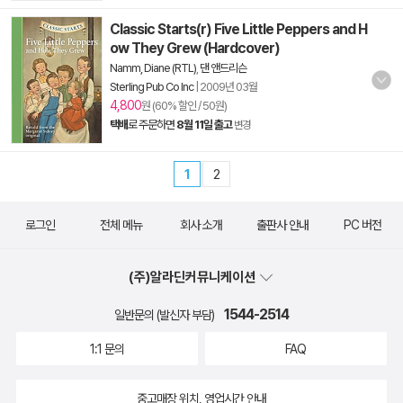
Classic Starts(r) Five Little Peppers and H
ow They Grew (Hardcover)
Namm, Diane (RTL)
,
댄 앤드리슨
Sterling Pub Co Inc
|
2009년 03월
4,800
원 (60% 할인 / 50원)
택배
로 주문하면
8월 11일 출고
변경
1
2
로그인
전체 메뉴
회사 소개
출판사 안내
PC 버전
(주)알라딘커뮤니케이션
1544-2514
일반문의 (발신자 부담)
1:1 문의
FAQ
중고매장 위치, 영업시간 안내