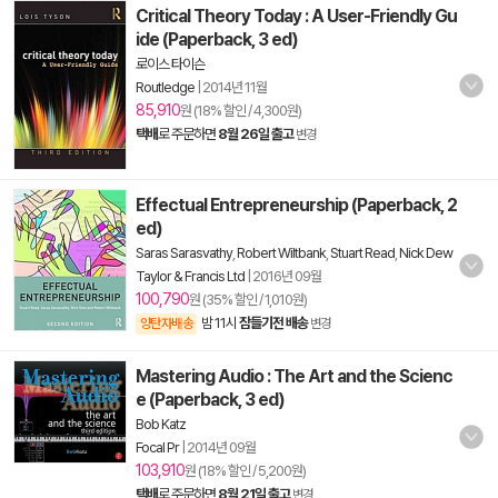
Critical Theory Today : A User-Friendly Gu
ide (Paperback, 3 ed)
로이스 타이슨
Routledge
|
2014년 11월
85,910
원 (18% 할인 / 4,300원)
택배
로 주문하면
8월 26일 출고
변경
Effectual Entrepreneurship (Paperback, 2
ed)
Saras Sarasvathy
,
Robert Wiltbank
,
Stuart Read
,
Nick Dew
Taylor & Francis Ltd
|
2016년 09월
100,790
원 (35% 할인 / 1,010원)
밤 11시
잠들기전 배송
양탄자배송
변경
Mastering Audio : The Art and the Scienc
e (Paperback, 3 ed)
Bob Katz
Focal Pr
|
2014년 09월
103,910
원 (18% 할인 / 5,200원)
택배
로 주문하면
8월 21일 출고
변경