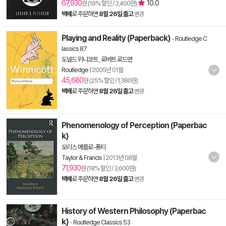
67,930
10.0
원 (18% 할인 / 3,400원)
택배
로 주문하면
8월 26일 출고
변경
Playing and Reality (Paperback)
-
Routledge C
lassics 87
도널드 위니코트
,
로버트 로드먼
Routledge
|
2005년 01월
45,680
원 (25% 할인 / 1,380원)
택배
로 주문하면
8월 26일 출고
변경
Phenomenology of Perception (Paperbac
k)
모리스 메를로-퐁티
Taylor & Francis
|
2013년 08월
71,930
원 (18% 할인 / 3,600원)
택배
로 주문하면
8월 26일 출고
변경
History of Western Philosophy (Paperbac
k)
-
Routledge Classics 53