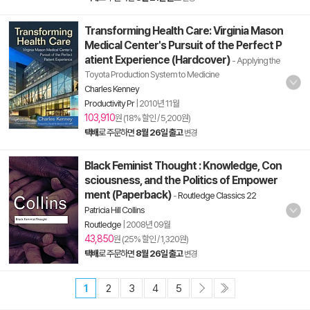
Transforming Health Care: Virginia Mason
Medical Center's Pursuit of the Perfect P
atient Experience (Hardcover)
- Applying the
Toyota Production System to Medicine
Charles Kenney
Productivity Pr
|
2010년 11월
103,910
원 (18% 할인 / 5,200원)
택배
로 주문하면
8월 26일 출고
변경
Black Feminist Thought : Knowledge, Con
sciousness, and the Politics of Empower
ment (Paperback)
-
Routledge Classics 22
Patricia Hill Collins
Routledge
|
2008년 09월
43,850
원 (25% 할인 / 1,320원)
택배
로 주문하면
8월 26일 출고
변경
1
2
3
4
5