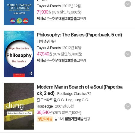
Taylor & Francis
|
2011년 12월
71,930
원 (18% 할인 / 3,600원)
택배
로 주문하면
8월 26일 출고
변경
Philosophy: The Basics (Paperback, 5 ed)
나이절 워버턴
Taylor & Francis
|
2012년 10월
47,940
원 (18% 할인 / 2,400원)
택배
로 주문하면
8월 26일 출고
변경
Modern Man in Search of a Soul (Paperba
ck, 2 ed)
-
Routledge Classics 72
칼 구스타프 융
,
C. G. Jung
,
Jung C. G.
Routledge
|
2001년 05월
36,540
원 (25% 할인 / 1,100원)
밤 11시
잠들기전 배송
양탄자배송
변경