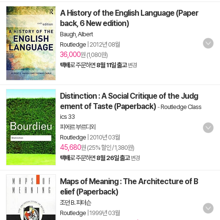
A History of the English Language (Paper
back, 6 New edition)
Baugh, Albert
Routledge
|
2012년 08월
36,000
원 (1,080원)
택배
로 주문하면
8월 11일 출고
변경
Distinction : A Social Critique of the Judg
ement of Taste (Paperback)
-
Routledge Class
ics 33
피에르 부르디외
Routledge
|
2010년 03월
45,680
원 (25% 할인 / 1,380원)
택배
로 주문하면
8월 26일 출고
변경
Maps of Meaning : The Architecture of B
elief (Paperback)
조던 B. 피터슨
Routledge
|
1999년 03월