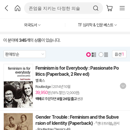
외국도서
TF 심리학 & 인문 베스트
이 분야에
345
개의 상품이 있습니다.
옵션
1
Feminism is for Everybody : Passionate Po
litics (Paperback, 2 Rev ed)
벨 훅스
Routledge
|
2014년 10월
39,950
원 (18% 할인 / 2,000원)
택배
로 주문하면
8월 26일 출고
변경
Gender Trouble : Feminism and the Subve
rsion of Identity (Paperback)
- 『젠더 트러블』원서
-
Routledge Classics 49