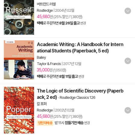
버트런드 러셀
Routledge
|
2004년 02월
45,680
원 (25% 할인 / 1,380원)
택배
로 주문하면
8월 26일 출고
변경
Academic Writing : A Handbook for Intern
ational Students (Paperback, 5 ed)
Bailey
Taylor & Francis
|
2017년 12월
35,000
원 (1,050원)
택배
로 주문하면
8월 11일 출고
변경
The Logic of Scientific Discovery (Paperb
ack, 2 ed)
-
Routledge Classics 126
칼 포퍼
Routledge
|
2002년 02월
45,680
원 (25% 할인 / 1,380원)
밤 11시
잠들기전 배송
양탄자배송
변경