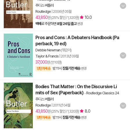
주디스 버틀러
Routledge
|
2006년 05월
43,850
10.0
원 (25% 할인 / 1,320원)
택배
로 주문하면
8월 26일 출고
변경
Pros and Cons : A Debaters Handbook (Pa
perback, 19 ed)
Debbie Newman
(엮은이)
Taylor & Francis
|
2013년 09월
37,000
원 (1,110원)
밤 11시
잠들기전 배송
양탄자배송
변경
Bodies That Matter : On the Discursive Li
mits of Sex (Paperback)
-
Routledge Classics 24
주디스 버틀러
Routledge
|
2011년 04월
43,850
8.0
원 (25% 할인 / 1,320원)
밤 11시
잠들기전 배송
양탄자배송
변경