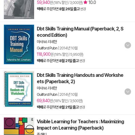
59,940
10.0
원 (18% 할인 / 3,000원)
택배
로 주문하면
8월 26일 출고
변경
Dbt Skills Training Manual (Paperback, 2, S
econd Edition)
마샤 M. 리네한
Guilford Pubn
|
2014년 10월
118,900
원 (18% 할인 / 5,950원)
택배
로 주문하면
8월 21일 출고
변경
Dbt Skills Training Handouts and Workshe
ets (Paperback, 2)
마샤 M. 리네한
Guilford Pubn
|
2014년 10월
69,840
원 (18% 할인 / 3,500원)
택배
로 주문하면
8월 21일 출고
변경
Visible Learning for Teachers : Maximizing
Impact on Learning (Paperback)
존 해티