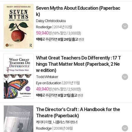
Seven Myths About Education (Paperbac
k)
Daisy Christodoulou
Routledge
|
2014년 02월
59,940
원 (18% 할인 / 3,000원)
택배
로 주문하면
8월 26일 출고
변경
What Great Teachers Do Differently : 17 T
hings That Matter Most (Paperback, 2 Ne
w edition)
Todd Whitaker
Eye on Education
|
2011년 11월
49,940
원 (18% 할인 / 2,500원)
택배
로 주문하면
8월 21일 출고
변경
The Director's Craft : A Handbook for the
Theatre (Paperback)
케이티 미첼
,
니콜라스 하이트너
Routledge
|
2008년 08월