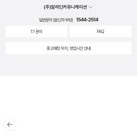
(주)알라딘커뮤니케이션
1544-2514
일반문의 (발신자 부담)
1:1 문의
FAQ
중고매장 위치, 영업시간 안내
뒤로가
기