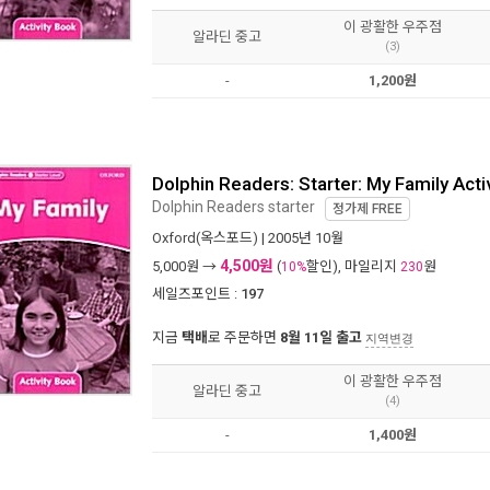
이 광활한 우주점
알라딘 중고
(3)
-
1,200원
Dolphin Readers: Starter: My Family Act
Dolphin Readers starter
정가제
FREE
Oxford(옥스포드)
| 2005년 10월
4,500원
5,000
원 →
(
할인), 마일리지
원
10%
230
세일즈포인트 :
197
지금
택배
로 주문하면
8월 11일 출고
지역변경
이 광활한 우주점
알라딘 중고
(4)
-
1,400원