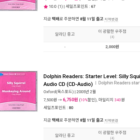
10.0
(
1
) | 세일즈포인트 :
67
지금
택배
로 주문하면
8월 11일 출고
지역변경
이 광활한 우주점
알라딘 중고
(4)
-
2,000원
Dolphin Readers: Starter Level: Silly Sq
Dolphin Readers star
ㅣ
Audio CD (CD-Audio)
Oxford(옥스포드)
| 2005년 2월
6,750원
7,500
원 →
(
할인), 마일리지
원
10%
340
세일즈포인트 :
80
지금
택배
로 주문하면
8월 11일 출고
지역변경
이 광활한 우주점
알라딘 중고
(4)