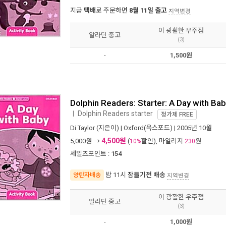
지금
택배
로 주문하면
8월 11일 출고
지역변경
이 광활한 우주점
알라딘 중고
(3)
-
1,500원
Dolphin Readers: Starter: A Day with Ba
Dolphin Readers starter
ㅣ
정가제
FREE
Di Taylor
(지은이) |
Oxford(옥스포드)
| 2005년 10월
4,500원
5,000
원 →
(
할인), 마일리지
원
10%
230
세일즈포인트 :
154
밤 11시
잠들기전 배송
양탄자배송
지역변경
이 광활한 우주점
알라딘 중고
(3)
-
1,000원