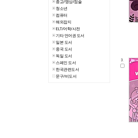
종교/명상/점술
청소년
컴퓨터
해외잡지
ELT/어학/사전
기타 언어권 도서
일본 도서
중국 도서
독일 도서
3.
스페인 도서
한국관련도서
문구/비도서