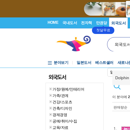
HOME
국내도서
전자책
만권당
외국도서
첫달무료
외국도
분야보기
일본도서
베스트셀러
새로나
일본어입력
외국도서
Dolphin
가정/원예/인테리어
가족/관계
이 분야에
2
건강/스포츠
판매량순
건축/디자인
경제경영
공예/취미/수집
교육/자료
1.