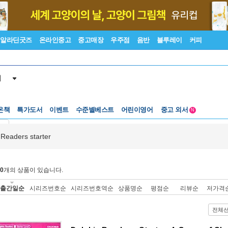
알라딘굿즈
온라인중고
중고매장
우주점
음반
블루레이
커피
서
온책
특가도서
이벤트
수준별베스트
어린이영어
중고 외서
N
Lexile®
5백원부터
기
수준별베스트
중고 외서
 Readers starter
0
개의 상품이 있습니다.
출간일순
시리즈번호순
시리즈번호역순
상품명순
평점순
리뷰순
저가격
전체