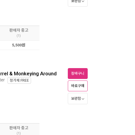
보관함
판매자 중고
(1)
5,500원
uirrel & Monkeying Around
장바구니
ter
정가제
FREE
바로구매
보관함
판매자 중고
(1)