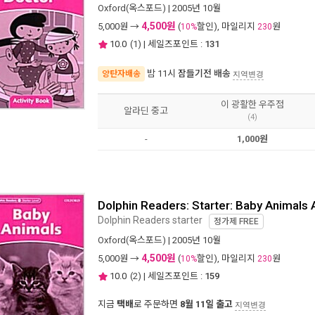
Oxford(옥스포드)
| 2005년 10월
4,500원
5,000
원 →
(
할인), 마일리지
원
10%
230
10.0
(
1
) | 세일즈포인트 :
131
밤 11시
잠들기전 배송
양탄자배송
지역변경
이 광활한 우주점
알라딘 중고
(4)
-
1,000원
Dolphin Readers: Starter: Baby Animals 
Dolphin Readers starter
정가제
FREE
Oxford(옥스포드)
| 2005년 10월
4,500원
5,000
원 →
(
할인), 마일리지
원
10%
230
10.0
(
2
) | 세일즈포인트 :
159
지금
택배
로 주문하면
8월 11일 출고
지역변경