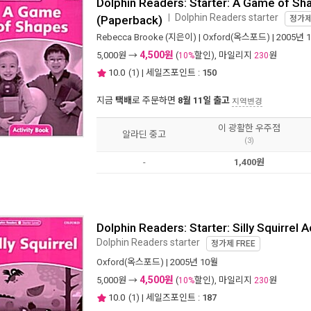
Dolphin Readers: Starter: A Game of Sh
Dolphin Readers starter
ㅣ
(Paperback)
정가
Rebecca Brooke
(지은이) |
Oxford(옥스포드)
| 2005년 
4,500원
5,000
원 →
(
할인), 마일리지
원
10%
230
10.0
(
1
) | 세일즈포인트 :
150
지금
택배
로 주문하면
8월 11일 출고
지역변경
이 광활한 우주점
알라딘 중고
(3)
-
1,400원
Dolphin Readers: Starter: Silly Squirrel 
Dolphin Readers starter
정가제
FREE
Oxford(옥스포드)
| 2005년 10월
4,500원
5,000
원 →
(
할인), 마일리지
원
10%
230
10.0
(
1
) | 세일즈포인트 :
187