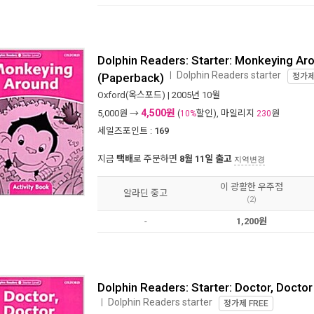
Dolphin Readers: Starter: Monkeying Aro
Dolphin Readers starter
ㅣ
(Paperback)
정가
Oxford(옥스포드)
| 2005년 10월
4,500원
5,000
원 →
(
할인), 마일리지
원
10%
230
세일즈포인트 :
169
지금
택배
로 주문하면
8월 11일 출고
지역변경
이 광활한 우주점
알라딘 중고
(2)
-
1,200원
Dolphin Readers: Starter: Doctor, Docto
Dolphin Readers starter
ㅣ
정가제
FREE