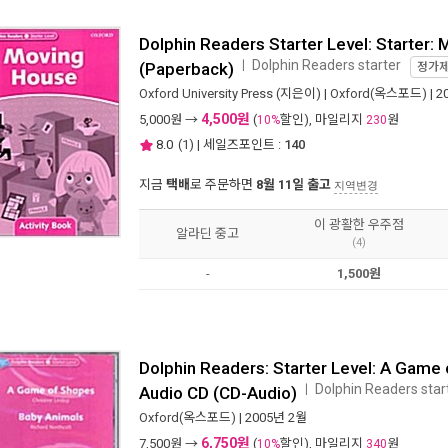
Dolphin Readers Starter Level: Starter:
Dolphin Readers starter
ㅣ
(Paperback)
정가
Oxford University Press
(지은이) |
Oxford(옥스포드)
| 
4,500원
5,000
원 →
(
할인), 마일리지
원
10%
230
8.0
(
1
) | 세일즈포인트 :
140
지금
택배
로 주문하면
8월 11일 출고
지역변경
이 광활한 우주점
알라딘 중고
(4)
-
1,500원
Dolphin Readers: Starter Level: A Game
Dolphin Readers star
ㅣ
Audio CD (CD-Audio)
Oxford(옥스포드)
| 2005년 2월
6,750원
7,500
원 →
(
할인), 마일리지
원
10%
340