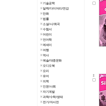
기술공학
달력/다이어리/연감
만화
법률
소설/시/희곡
수험서
어린이
언어학
에세이
여행
역사
예술/대중문화
오디오북
요리
유머
2.
의학
인문/사회
자기계발
과학/수학/생태
전기/자서전