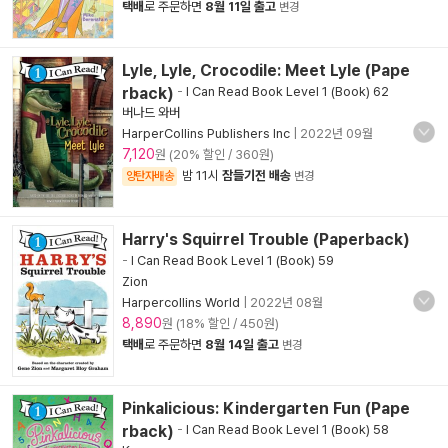
택배
로 주문하면
8월 11일 출고
변경
Lyle, Lyle, Crocodile: Meet Lyle (Pape
rback)
-
I Can Read Book Level 1 (Book) 62
버나드 와버
HarperCollins Publishers Inc
|
2022년 09월
7,120
원 (20% 할인 / 360원)
밤 11시
잠들기전 배송
양탄자배송
변경
Harry's Squirrel Trouble (Paperback)
-
I Can Read Book Level 1 (Book) 59
Zion
Harpercollins World
|
2022년 08월
8,890
원 (18% 할인 / 450원)
택배
로 주문하면
8월 14일 출고
변경
Pinkalicious: Kindergarten Fun (Pape
rback)
-
I Can Read Book Level 1 (Book) 58