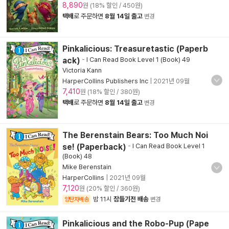
8,890
원 (18% 할인 / 450원)
택배
로 주문하면
8월 14일 출고
변경
Pinkalicious: Treasuretastic (Paperb
ack)
-
I Can Read Book Level 1 (Book) 49
Victoria Kann
HarperCollins Publishers Inc
|
2021년 09월
7,410
원 (18% 할인 / 380원)
택배
로 주문하면
8월 14일 출고
변경
The Berenstain Bears: Too Much Noi
se! (Paperback)
-
I Can Read Book Level 1
(Book) 48
Mike Berenstain
HarperCollins
|
2021년 09월
7,120
원 (20% 할인 / 360원)
밤 11시
잠들기전 배송
양탄자배송
변경
Pinkalicious and the Robo-Pup (Pape