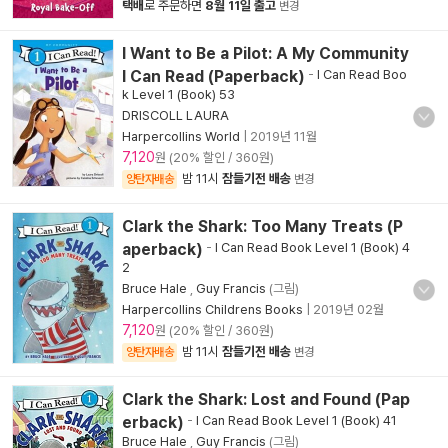
택배
로 주문하면
8월 11일 출고
변경
I Want to Be a Pilot: A My Community
I Can Read (Paperback)
-
I Can Read Boo
k Level 1 (Book) 53
DRISCOLL LAURA
Harpercollins World
|
2019년 11월
7,120
원 (20% 할인 / 360원)
밤 11시
잠들기전 배송
양탄자배송
변경
Clark the Shark: Too Many Treats (P
aperback)
-
I Can Read Book Level 1 (Book) 4
2
Bruce Hale
,
Guy Francis
(그림)
Harpercollins Childrens Books
|
2019년 02월
7,120
원 (20% 할인 / 360원)
밤 11시
잠들기전 배송
양탄자배송
변경
Clark the Shark: Lost and Found (Pap
erback)
-
I Can Read Book Level 1 (Book) 41
Bruce Hale
,
Guy Francis
(그림)