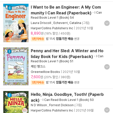
I Want to Be an Engineer: A My Com
munity I Can Read (Paperback)
-
I Can
Read Book Level 1 (Book) 54
Laura Driscoll
,
Echeverri, Catalina
(그림)
HarperCollins Publishers Inc
|
2021년 10월
8,890
원 (18% 할인 / 450원)
밤 11시
잠들기전 배송
양탄자배송
변경
Penny and Her Sled: A Winter and Ho
liday Book for Kids (Paperback)
-
I Can
Read Book Level 1 (Book) 51
케빈 헹크스
Greenwillow Books
|
2021년 10월
7,600
원 (20% 할인 / 380원)
밤 11시
잠들기전 배송
양탄자배송
변경
Hello, Ninja. Goodbye, Tooth! (Paperb
ack)
-
I Can Read Book Level 1 (Book) 50
N D Wilson
,
Forrest Dickison
(그림)
HarperCollins Publishers Inc
|
2021년 09월