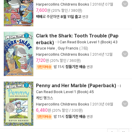
Harpercollins Childrens Books
|
2016년 07월
7,600
원 (20% 할인 / 380원)
택배
로 주문하면
8월 11일 출고
변경
Clark the Shark: Tooth Trouble (Pap
erback)
-
I Can Read Book Level 1 (Book) 43
Bruce Hale
,
Guy Francis
(그림)
Harpercollins Childrens Books
|
2014년 12월
7,120
원 (20% 할인 / 360원)
밤 11시
잠들기전 배송
양탄자배송
변경
Penny and Her Marble (Paperback)
-
I
Can Read Book Level 1 (Book) 45
케빈 헹크스
Harpercollins Childrens Books
|
2013년 08월
6,480
원 (20% 할인 / 330원)
밤 11시
잠들기전 배송
양탄자배송
변경