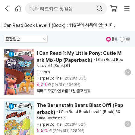
I Can Read Book Level 1 (Book) :
116
권의 상품이 있습니다.
표지 보기
표지 안보기
I Can Read 1: My Little Pony: Cutie M
ark Mix-Up (Paperback)
-
I Can Read Boo
k Level 1 (Book) 61
Hasbro
HarperCollins
|
2023년 05월
8,210
원 (1% 할인 / 340원)
택배
로 주문하면
8월 11일 출고
변경
The Berenstain Bears Blast Off! (Pap
erback)
-
I Can Read Book Level 1 (Book) 60
Mike Berenstain
HarperCollins
|
2023년 02월
5,520
원 (20% 할인 / 280원)