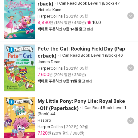
rback)
-
I Can Read Book Level 1 (Book) 47
Victoria Kann
HarperCollins
|
2021년 05월
8,890
10.0
원 (18% 할인 / 450원)
택배
로 주문하면
8월 14일 출고
변경
Pete the Cat: Rocking Field Day (Pap
erback)
-
I Can Read Book Level 1 (Book) 46
James Dean
HarperCollins
|
2021년 05월
7,600
원 (20% 할인 / 380원)
택배
로 주문하면
8월 11일 출고
변경
My Little Pony: Pony Life: Royal Bake
-Off (Paperback)
-
I Can Read Book Level 1
(Book) 44
Hasbro
HarperCollins
|
2021년 02월
7,120
원 (20% 할인 / 360원)