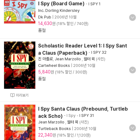
I Spy (Board Game)
-
I SPY 1
Inc. Dorling Kindersley
Dk Pub
|
2006년 10월
14,630
원 (18% 할인 / 740원)
품절
Scholastic Reader Level 1: I Spy Sant
a Claus (Paperback)
-
I SPY 32
진 마졸로
,
Jean Marzollo
,
월터 윅
(사진)
Cartwheel Books
|
2006년 10월
5,840
원 (18% 할인 / 300원)
품절
미리보기
I Spy Santa Claus (Prebound, Turtleb
ack Scho)
- I Spy
-
I SPY 31
Jean Marzollo
,
월터 윅
(사진)
Turtleback Books
|
2006년 10월
22,340
원 (18% 할인 / 1,120원)