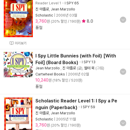
Reader Level 1
-
I SPY 65
진 마졸로
,
Jean Marzollo
Scholastic
|
2006년 03월
3,760
8.0
원 (20% 할인 / 190원)
품절
미리보기
I Spy Little Bunnies (with Foil) [With
Foil] (Board Books)
-
I SPY 13
Jean Marzollo
,
진 마졸로
(글),
월터 윅
(그림)
Cartwheel Books
|
2006년 02월
10,240
원 (18% 할인 / 520원)
품절
Scholastic Reader Level 1: I Spy a Pe
nguin (Paperback)
-
I SPY 59
진 마졸로
,
Jean Marzollo
Scholastic
|
2005년 11월
3,760
원 (20% 할인 / 190원)