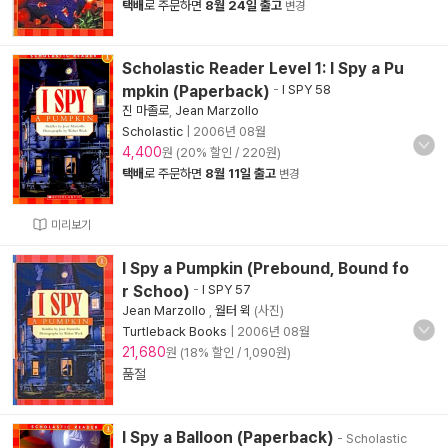
택배
로 주문하면
8월 24일 출고
변경
Scholastic Reader Level 1: I Spy a Pu
mpkin (Paperback)
-
I SPY 58
진 마졸로
,
Jean Marzollo
Scholastic
|
2006년 08월
4,400
원 (20% 할인 / 220원)
택배
로 주문하면
8월 11일 출고
변경
미리보기
I Spy a Pumpkin (Prebound, Bound fo
r Schoo)
-
I SPY 57
Jean Marzollo
,
월터 윅
(사진)
Turtleback Books
|
2006년 08월
21,680
원 (18% 할인 / 1,090원)
품절
I Spy a Balloon (Paperback)
- Scholastic