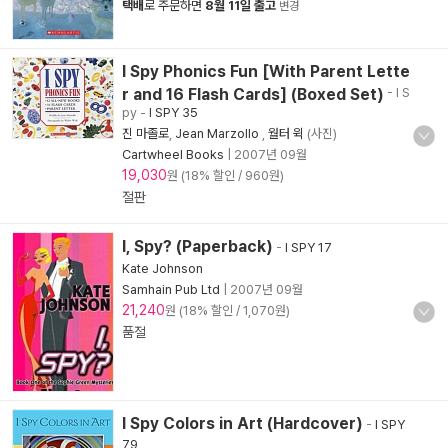
택배
로 주문하면
8월 11일 출고
변경
I Spy Phonics Fun [With Parent Lette
r and 16 Flash Cards] (Boxed Set)
- I S
py
-
I SPY 35
진 마졸로
,
Jean Marzollo
,
월터 윅
(사진)
Cartwheel Books
|
2007년 09월
19,030
원 (18% 할인 / 960원)
절판
I, Spy? (Paperback)
-
I SPY 17
Kate Johnson
Samhain Pub Ltd
|
2007년 09월
21,240
원 (18% 할인 / 1,070원)
품절
I Spy Colors in Art (Hardcover)
-
I SPY
79