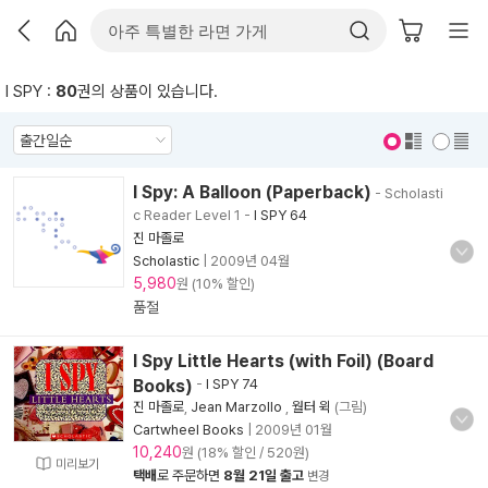
I SPY :
80
권의 상품이 있습니다.
표지 보기
표지 안보기
I Spy: A Balloon (Paperback)
- Scholasti
c Reader Level 1
-
I SPY 64
진 마졸로
Scholastic
|
2009년 04월
5,980
원 (10% 할인)
품절
I Spy Little Hearts (with Foil) (Board
Books)
-
I SPY 74
진 마졸로
,
Jean Marzollo
,
월터 윅
(그림)
Cartwheel Books
|
2009년 01월
10,240
원 (18% 할인 / 520원)
미리보기
택배
로 주문하면
8월 21일 출고
변경