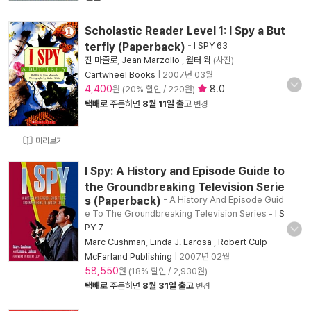
Scholastic Reader Level 1: I Spy a But
terfly (Paperback)
-
I SPY 63
진 마졸로
,
Jean Marzollo
,
월터 윅
(사진)
Cartwheel Books
|
2007년 03월
4,400
8.0
원 (20% 할인 / 220원)
택배
로 주문하면
8월 11일 출고
변경
미리보기
I Spy: A History and Episode Guide to
the Groundbreaking Television Serie
s (Paperback)
- A History And Episode Guid
e To The Groundbreaking Television Series
-
I S
PY 7
Marc Cushman
,
Linda J. Larosa
,
Robert Culp
McFarland Publishing
|
2007년 02월
58,550
원 (18% 할인 / 2,930원)
택배
로 주문하면
8월 31일 출고
변경