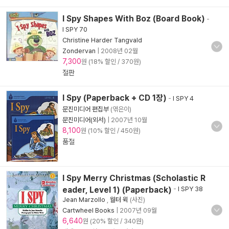
I Spy Shapes With Boz (Board Book)
-
I SPY 70
Christine Harder Tangvald
Zondervan
|
2008년 02월
7,300
원 (18% 할인 / 370원)
절판
I Spy (Paperback + CD 1장)
-
I SPY 4
문진미디어 편집부
(엮은이)
문진미디어(외서)
|
2007년 10월
8,100
원 (10% 할인 / 450원)
품절
I Spy Merry Christmas (Scholastic R
eader, Level 1) (Paperback)
-
I SPY 38
Jean Marzollo
,
월터 윅
(사진)
Cartwheel Books
|
2007년 09월
6,640
원 (20% 할인 / 340원)