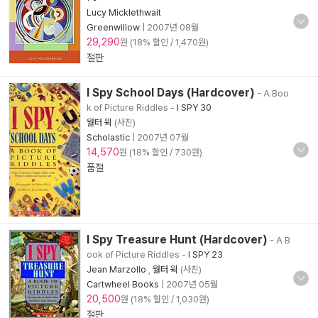
Lucy Micklethwait
Greenwillow
|
2007년 08월
29,290
원 (18% 할인 / 1,470원)
절판
I Spy School Days (Hardcover)
- A Boo
k of Picture Riddles
-
I SPY 30
월터 윅
(사진)
Scholastic
|
2007년 07월
14,570
원 (18% 할인 / 730원)
품절
I Spy Treasure Hunt (Hardcover)
- A B
ook of Picture Riddles
-
I SPY 23
Jean Marzollo
,
월터 윅
(사진)
Cartwheel Books
|
2007년 05월
20,500
원 (18% 할인 / 1,030원)
절판