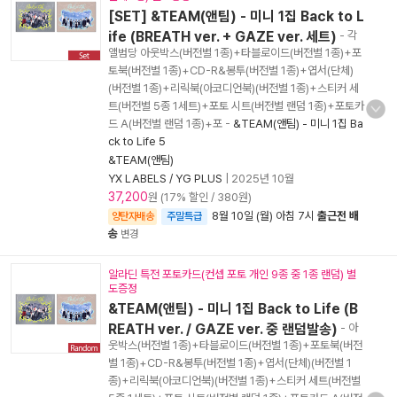
[SET] &TEAM(앤팀) - 미니 1집 Back to L
ife (BREATH ver. + GAZE ver. 세트)
- 각
앨범당 아웃박스(버전별 1종)+타블로이드(버전별 1종)+포
토북(버전별 1종)+CD-R&봉투(버전별 1종)+엽서(단체)
(버전별 1종)+리릭북(아코디언북)(버전별 1종)+스티커 세
트(버전별 5종 1세트)+포토 시트(버전별 랜덤 1종)+포토카
드 A(버전별 랜덤 1종)+포
-
&TEAM(앤팀) - 미니 1집 Ba
ck to Life 5
&TEAM(앤팀)
YX LABELS / YG PLUS
|
2025년 10월
37,200
원 (17% 할인 / 380원)
8월 10일 (월) 아침 7시
출근전 배
양탄자배송
주말특급
송
변경
알라딘 특전 포토카드(컨셉 포토 개인 9종 중 1종 랜덤) 별
도증정
&TEAM(앤팀) - 미니 1집 Back to Life (B
REATH ver. / GAZE ver. 중 랜덤발송)
- 아
웃박스(버전별 1종)+타블로이드(버전별 1종)+포토북(버전
별 1종)+CD-R&봉투(버전별 1종)+엽서(단체)(버전별 1
종)+리릭북(아코디언북)(버전별 1종)+스티커 세트(버전별