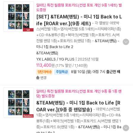
알라딘 특전 필름형 포토카드(컨셉 포토 개인 9종 1세트) 별
도증정
[SET] &TEAM(앤팀) - 미니 1집 Back to L
ife [ROAR ver.](9종 세트)
- 각 앨범당 아웃박
스(버전별 1종)+엽서(버전별 5종 1세트)+리릭페이퍼(1종)
+CD-R&봉투(1종)+북마크(버전별 1종)+포토카드 A(버
전별 랜덤 1종)+포토카드 B(랜덤 1종)
-
&TEAM(앤팀) -
미니 1집 Back to Life 2
&TEAM(앤팀)
YX LABELS / YG PLUS
|
2025년 10월
113,400
원 (17% 할인 / 1,140원)
8월 10일 (월) 아침 7시
출근전 배
양탄자배송
주말특급
송
변경
알라딘 특전 필름형 포토카드(컨셉 포토 개인 9종 중 1종 랜
덤) 별도증정
&TEAM(앤팀) - 미니 1집 Back to Life [R
OAR ver.](9종 중 랜덤발송)
- 아웃박스(버전별
1종)+엽서(버전별 5종 1세트)+리릭페이퍼(1종)+CD-R&
봉투(1종)+북마크(버전별 1종)+포토카드 A(버전별 랜덤 1
종)+포토카드 B(랜덤 1종)
-
&TEAM(앤팀) - 미니 1집 Ba
ck to Life 1