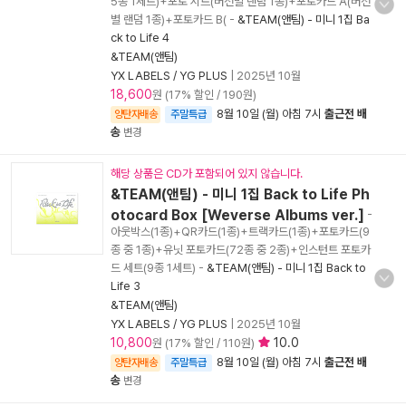
5종 1세트)+포토 시트(버전별 랜덤 1종)+포토카드 A(버전
별 랜덤 1종)+포토카드 B(
-
&TEAM(앤팀) - 미니 1집 Ba
ck to Life 4
&TEAM(앤팀)
YX LABELS / YG PLUS
|
2025년 10월
18,600
원 (17% 할인 / 190원)
8월 10일 (월) 아침 7시
출근전 배
양탄자배송
주말특급
송
변경
해당 상품은 CD가 포함되어 있지 않습니다.
&TEAM(앤팀) - 미니 1집 Back to Life Ph
otocard Box [Weverse Albums ver.]
-
아웃박스(1종)+QR카드(1종)+트랙카드(1종)+포토카드(9
종 중 1종)+유닛 포토카드(72종 중 2종)+인스턴트 포토카
드 세트(9종 1세트)
-
&TEAM(앤팀) - 미니 1집 Back to
Life 3
&TEAM(앤팀)
YX LABELS / YG PLUS
|
2025년 10월
10,800
10.0
원 (17% 할인 / 110원)
8월 10일 (월) 아침 7시
출근전 배
양탄자배송
주말특급
송
변경