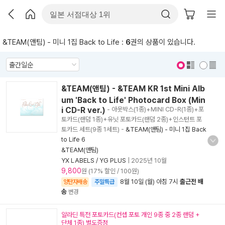
&TEAM(앤팀) - 미니 1집 Back to Life :
6
권의 상품이 있습니다.
표지 보기
표지 안보기
&TEAM(앤팀) - &TEAM KR 1st Mini Alb
um 'Back to Life' Photocard Box (Min
i CD-R ver.)
- 아웃박스(1종)+MINI CD-R(1종)+포
토카드(랜덤 1종)+유닛 포토카드(랜덤 2종)+인스턴트 포
토카드 세트(9종 1세트)
-
&TEAM(앤팀) - 미니 1집 Back
to Life 6
&TEAM(앤팀)
YX LABELS / YG PLUS
|
2025년 10월
9,800
원 (17% 할인 / 100원)
8월 10일 (월) 아침 7시
출근전 배
양탄자배송
주말특급
송
변경
알라딘 특전 포토카드(컨셉 포토 개인 9종 중 2종 랜덤 +
단체 1종) 별도증정