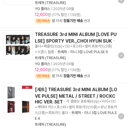
트레저 (TREASURE)
YG 플러스
|
2025년 09월
12,600
원 (17% 할인 / 130원)
밤 11시
잠들기전 배송
양탄자배송
변경
TREASURE 3rd MINI ALBUM [LOVE PU
LSE] SPORTY VER._CHOI HYUN SUK
-
홀더+북클릿(32p)+CD+포스터+셀피 포토카드(3종)
+시퀀스 필름
-
트레저 - 미니 3집 LOVE PULSE 5
트레저 (TREASURE)
YG 플러스
|
2025년 09월
12,600
원 (17% 할인 / 130원)
밤 11시
잠들기전 배송
양탄자배송
변경
[세트] TREASURE 3rd MINI ALBUM [LO
VE PULSE] METAL / STREET / ROCKC
HIC VER. SET
- 각 앨범당 포토북(92p)+띠지+CD
+캐릭터 카드+포스터+셀피 포토카드(10종)+유닛 포토카
드(2종)+포토카드 홀더
-
트레저 - 미니 3집 LOVE PULS
E 4
트레저 (TREASURE)