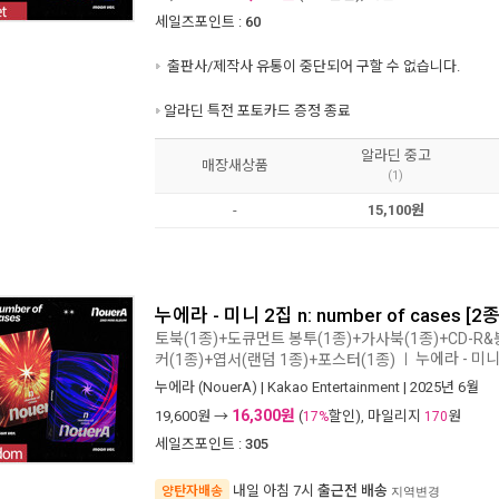
세일즈포인트 :
60
출판사/제작사 유통이 중단되어 구할 수 없습니다.
알라딘 특전 포토카드 증정 종료
알라딘 중고
매장새상품
(1)
-
15,100원
누에라 - 미니 2집 n: number of cases [
토북(1종)+도큐먼트 봉투(1종)+가사북(1종)+CD-R
누에라 - 미니 2
커(1종)+엽서(랜덤 1종)+포스터(1종)
ㅣ
누에라 (NouerA)
|
Kakao Entertainment
| 2025년 6월
16,300원
19,600
원 →
(
할인), 마일리지
원
17%
170
세일즈포인트 :
305
내일 아침 7시
출근전 배송
양탄자배송
지역변경