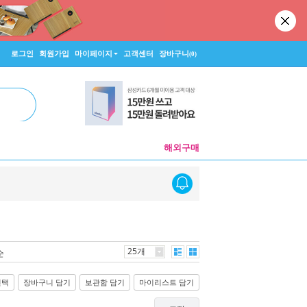
로그인
회원가입
마이페이지
고객센터
장바구니
(0)
해외구매
25개
순
선택
장바구니 담기
보관함 담기
마이리스트 담기