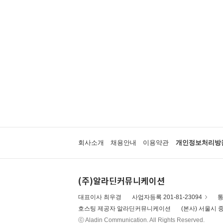
회사소개
채용안내
이용약관
개인정보처리방
(주)알라딘커뮤니케이션
대표이사 최우경
사업자등록 201-81-23094
통
호스팅 제공자 알라딘커뮤니케이션
(본사) 서울시 중
ⓒ Aladin Communication. All Rights Reserved.