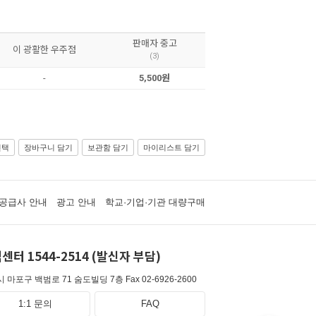
판매자 중고
이 광활한 우주점
(3)
-
5,500원
선택
장바구니 담기
보관함 담기
마이리스트 담기
공급사 안내
광고 안내
학교·기업·기관 대량구매
센터 1544-2514 (발신자 부담)
 마포구 백범로 71 숨도빌딩 7층
Fax 02-6926-2600
1:1 문의
FAQ