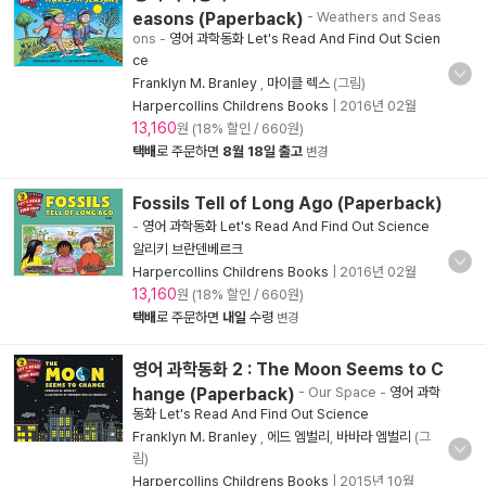
easons (Paperback)
- Weathers and Seas
ons
-
영어 과학동화 Let's Read And Find Out Scien
ce
Franklyn M. Branley
,
마이클 렉스
(그림)
Harpercollins Childrens Books
|
2016년 02월
13,160
원 (18% 할인 / 660원)
택배
로 주문하면
8월 18일 출고
변경
Fossils Tell of Long Ago (Paperback)
-
영어 과학동화 Let's Read And Find Out Science
알리키 브란덴베르크
Harpercollins Childrens Books
|
2016년 02월
13,160
원 (18% 할인 / 660원)
택배
로 주문하면
내일
수령
변경
영어 과학동화 2 : The Moon Seems to C
hange (Paperback)
- Our Space
-
영어 과학
동화 Let's Read And Find Out Science
Franklyn M. Branley
,
에드 엠벌리
,
바바라 엠벌리
(그
림)
Harpercollins Childrens Books
|
2015년 10월