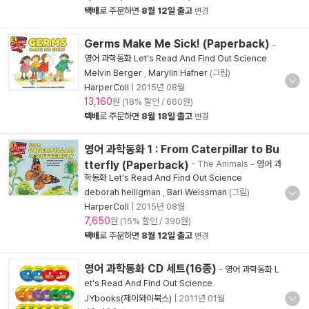
택배
로 주문하면
8월 12일 출고
변경
Germs Make Me Sick! (Paperback)
-
영어 과학동화 Let's Read And Find Out Science
Melvin Berger
,
Marylin Hafner
(그림)
HarperColl
|
2015년 08월
13,160
원 (18% 할인 / 660원)
택배
로 주문하면
8월 18일 출고
변경
영어 과학동화 1 : From Caterpillar to Bu
tterfly (Paperback)
- The Animals
-
영어 과
학동화 Let's Read And Find Out Science
deborah heiligman
,
Bari Weissman
(그림)
HarperColl
|
2015년 08월
7,650
원 (15% 할인 / 390원)
택배
로 주문하면
8월 12일 출고
변경
영어 과학동화 CD 세트(16종)
-
영어 과학동화 L
et's Read And Find Out Science
JYbooks(제이와이북스)
|
2011년 01월