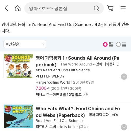
영어 과학동화 Let's Read And Find Out Science :
42
권의 상품이 있습
니다.
표지 보기
표지 안보기
영어 과학동화 1 : Sounds All Around (Pa
perback)
- The World Around
-
영어 과학동화 L
et's Read And Find Out Science
PFEFFER WENDY
Harpercollins World
|
2016년 09월
7,200
원 (20% 할인 / 360원)
택배
로 주문하면
8월 12일 출고
변경
Who Eats What?: Food Chains and Fo
od Webs (Paperback)
-
영어 과학동화 Let's
Read And Find Out Science
퍼트리셔 로버
,
Holly Keller
(그림)