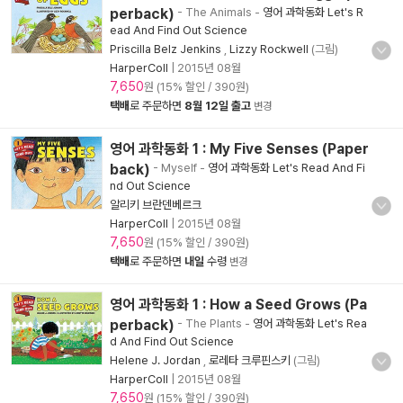
perback)
- The Animals
-
영어 과학동화 Let's R
ead And Find Out Science
Priscilla Belz Jenkins
,
Lizzy Rockwell
(그림)
HarperColl
|
2015년 08월
7,650
원 (15% 할인 / 390원)
택배
로 주문하면
8월 12일 출고
변경
영어 과학동화 1 : My Five Senses (Paper
back)
- Myself
-
영어 과학동화 Let's Read And Fi
nd Out Science
알리키 브란덴베르크
HarperColl
|
2015년 08월
7,650
원 (15% 할인 / 390원)
택배
로 주문하면
내일
수령
변경
영어 과학동화 1 : How a Seed Grows (Pa
perback)
- The Plants
-
영어 과학동화 Let's Rea
d And Find Out Science
Helene J. Jordan
,
로레타 크루핀스키
(그림)
HarperColl
|
2015년 08월
7,650
원 (15% 할인 / 390원)