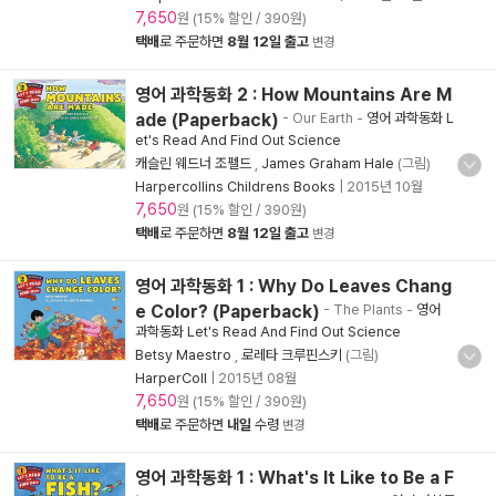
7,650
원 (15% 할인 / 390원)
택배
로 주문하면
8월 12일 출고
변경
영어 과학동화 2 : How Mountains Are M
ade (Paperback)
- Our Earth
-
영어 과학동화 L
et's Read And Find Out Science
캐슬린 웨드너 조펠드
,
James Graham Hale
(그림)
Harpercollins Childrens Books
|
2015년 10월
7,650
원 (15% 할인 / 390원)
택배
로 주문하면
8월 12일 출고
변경
영어 과학동화 1 : Why Do Leaves Chang
e Color? (Paperback)
- The Plants
-
영어
과학동화 Let's Read And Find Out Science
Betsy Maestro
,
로레타 크루핀스키
(그림)
HarperColl
|
2015년 08월
7,650
원 (15% 할인 / 390원)
택배
로 주문하면
내일
수령
변경
영어 과학동화 1 : What's It Like to Be a F