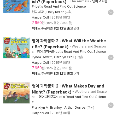
ish? (Paperback)
- The Animals
-
영어 과학동
화 Let's Read And Find Out Science
웬디 페퍼
,
Holly Keller
(그림)
HarperColl
|
2015년 08월
7,650
원 (15% 할인 / 390원)
택배
로 주문하면
8월 12일 출고
변경
영어 과학동화 2 : What Will the Weathe
r Be? (Paperback)
- Weathers and Season
s
-
영어 과학동화 Let's Read And Find Out Science
Lynda Dewitt
,
Carolyn Croll
(그림)
HarperColl
|
2015년 08월
7,650
원 (15% 할인 / 390원)
택배
로 주문하면
8월 12일 출고
변경
영어 과학동화 2 : What Makes Day and
Night? (Paperback)
- Weathers and Seaso
ns
-
영어 과학동화 Let's Read And Find Out Scienc
e
Franklyn M. Branley
,
Arthur Dorros
(그림)
HarperColl
|
2015년 08월