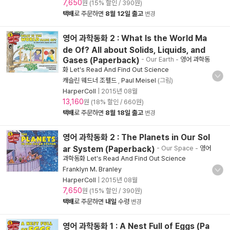
7,650
원 (15% 할인 / 390원)
택배
로 주문하면
8월 12일 출고
변경
영어 과학동화 2 : What Is the World Ma
de Of? All about Solids, Liquids, and
Gases (Paperback)
- Our Earth
-
영어 과학동
화 Let's Read And Find Out Science
캐슬린 웨드너 조펠드
,
Paul Meisel
(그림)
HarperColl
|
2015년 08월
13,160
원 (18% 할인 / 660원)
택배
로 주문하면
8월 18일 출고
변경
영어 과학동화 2 : The Planets in Our Sol
ar System (Paperback)
- Our Space
-
영어
과학동화 Let's Read And Find Out Science
Franklyn M. Branley
HarperColl
|
2015년 08월
7,650
원 (15% 할인 / 390원)
택배
로 주문하면
내일
수령
변경
영어 과학동화 1 : A Nest Full of Eggs (Pa