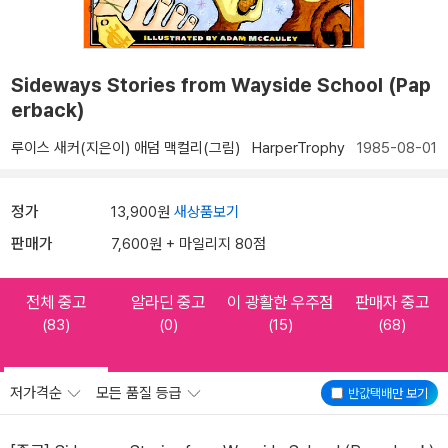
Sideways Stories from Wayside School (Pap
erback)
루이스 새커(지은이)
애덤 맥컬리(그림)
HarperTrophy
1985-08-01
정가
13,900원
새상품보기
판매가
7,600원 + 마일리지 80점
전체 중고
알라딘 중고
이 광활한 우주점
판매자 중고
(83)
(0)
(15)
(68)
저가격순
모든 품질 등급
반값택배
만 보기