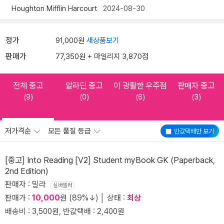
Houghton Mifflin Harcourt
2024-08-30
정가
91,000원
새상품보기
판매가
77,350원 + 마일리지 3,870점
전체 중고
알라딘 중고
이 광활한 우주점
판매자 중고
(9)
(0)
(6)
(3)
저가격순
모든 품질 등급
반값택배
만 보기
[중고] Into Reading [V2] Student myBook GK (Paperback,
2nd Edition)
판매자 : 밀라
실버셀러
판매가 :
10,000
원 (89%↓) │ 상태 :
최상
배송비 : 3,500원, 반값택배 : 2,400원