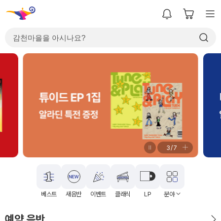
3
/
7
베스트
새음반
이벤트
클래식
LP
분야
예약 음반