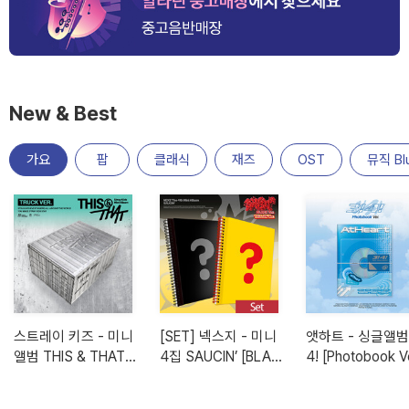
New & Best
가요
팝
클래식
재즈
OST
뮤직 Bl
스트레이 키즈 - 미니
[SET] 넥스지 - 미니
앳하트 - 싱글앨범 
앨범 THIS & THAT
4집 SAUCIN’ [BLAC
4! [Photobook Ve
[TRUCK VER.](한정
K+YELLOW Ver. 세
반)
트)