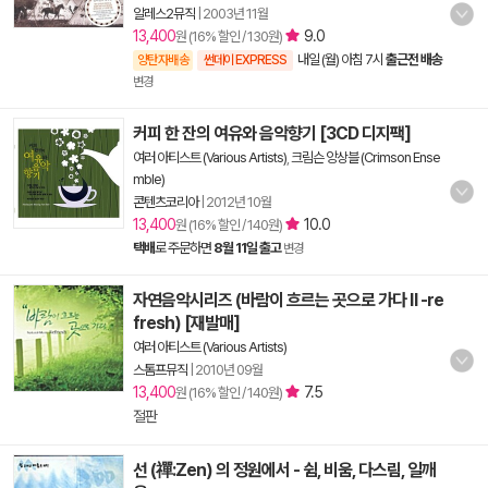
알레스2뮤직
|
2003년 11월
13,400
9.0
원 (16% 할인 / 130원)
내일 (월) 아침 7시
출근전 배송
양탄자배송
썬데이 EXPRESS
변경
커피 한 잔의 여유와 음악향기 [3CD 디지팩]
여러 아티스트 (Various Artists)
,
크림슨 앙상블 (Crimson Ense
mble)
콘텐츠코리아
|
2012년 10월
13,400
10.0
원 (16% 할인 / 140원)
택배
로 주문하면
8월 11일 출고
변경
자연음악시리즈 (바람이 흐르는 곳으로 가다 Ⅱ -re
fresh) [재발매]
여러 아티스트 (Various Artists)
스톰프뮤직
|
2010년 09월
13,400
7.5
원 (16% 할인 / 140원)
절판
선 (禪:Zen) 의 정원에서 - 쉼, 비움, 다스림, 일깨