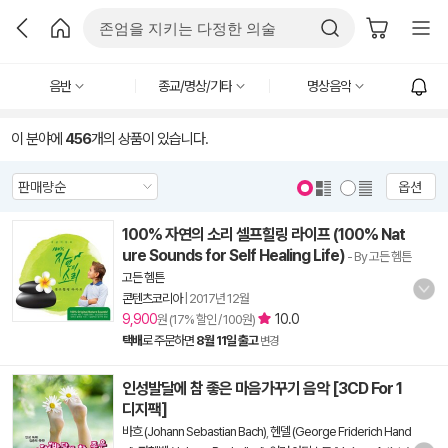
음반
종교/명상/기타
명상음악
이 분야에
456
개의 상품이 있습니다.
옵션
100% 자연의 소리 셀프힐링 라이프 (100% Nat
ure Sounds for Self Healing Life)
- By 고든 헴튼
고든 헴튼
콘텐츠코리아
|
2017년 12월
9,900
10.0
원 (17% 할인 / 100원)
택배
로 주문하면
8월 11일 출고
변경
인성발달에 참 좋은 마음가꾸기 음악 [3CD For 1
디지팩]
바흐 (Johann Sebastian Bach)
,
헨델 (George Friderich Hand