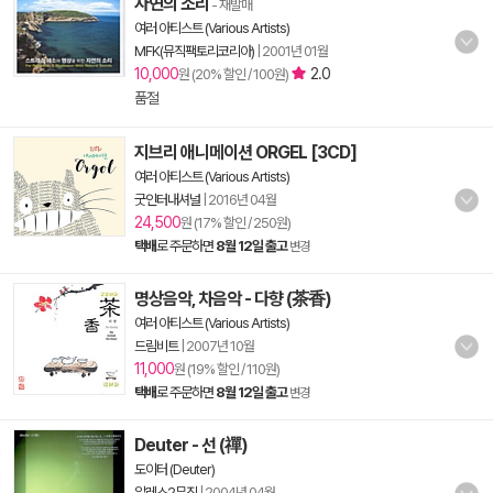
자연의 소리
- 재발매
여러 아티스트 (Various Artists)
MFK(뮤직팩토리코리아)
|
2001년 01월
10,000
2.0
원 (20% 할인 / 100원)
품절
지브리 애니메이션 ORGEL [3CD]
여러 아티스트 (Various Artists)
굿인터내셔널
|
2016년 04월
24,500
원 (17% 할인 / 250원)
택배
로 주문하면
8월 12일 출고
변경
명상음악, 차음악 - 다향 (茶香)
여러 아티스트 (Various Artists)
드림비트
|
2007년 10월
11,000
원 (19% 할인 / 110원)
택배
로 주문하면
8월 12일 출고
변경
Deuter - 선 (禪)
도이터 (Deuter)
알레스2뮤직
|
2004년 04월