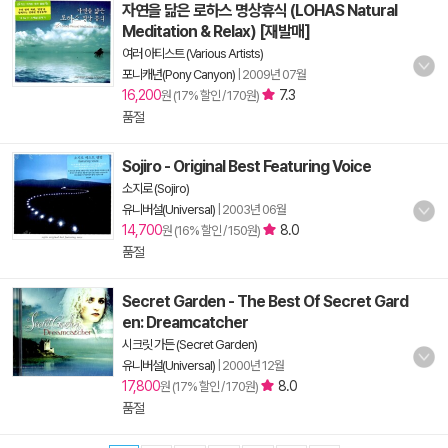
자연을 닮은 로하스 명상휴식 (LOHAS Natural
Meditation & Relax) [재발매]
여러 아티스트 (Various Artists)
포니캐년(Pony Canyon)
|
2009년 07월
16,200
7.3
원 (17% 할인 / 170원)
품절
Sojiro - Original Best Featuring Voice
소지로 (Sojiro)
유니버설(Universal)
|
2003년 06월
14,700
8.0
원 (16% 할인 / 150원)
품절
Secret Garden - The Best Of Secret Gard
en: Dreamcatcher
시크릿 가든 (Secret Garden)
유니버설(Universal)
|
2000년 12월
17,800
8.0
원 (17% 할인 / 170원)
품절