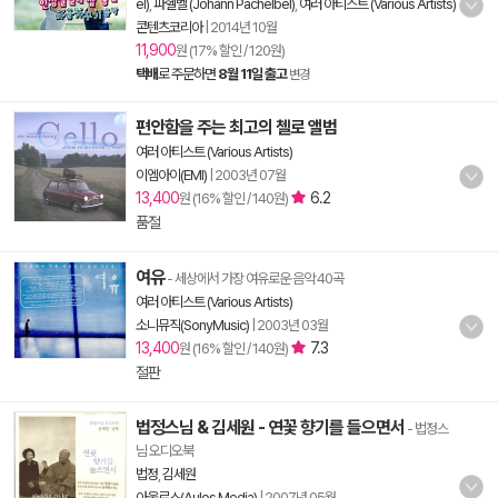
el)
,
파헬벨 (Johann Pachelbel)
,
여러 아티스트 (Various Artists)
콘텐츠코리아
|
2014년 10월
11,900
원 (17% 할인 / 120원)
택배
로 주문하면
8월 11일 출고
변경
편안함을 주는 최고의 첼로 앨범
여러 아티스트 (Various Artists)
이엠아이(EMI)
|
2003년 07월
13,400
6.2
원 (16% 할인 / 140원)
품절
여유
- 세상에서 가장 여유로운 음악 40곡
여러 아티스트 (Various Artists)
소니뮤직(SonyMusic)
|
2003년 03월
13,400
7.3
원 (16% 할인 / 140원)
절판
법정스님 & 김세원 - 연꽃 향기를 들으면서
- 법정스
님 오디오북
법정
,
김세원
아울로스(Aulos Media)
|
2007년 05월