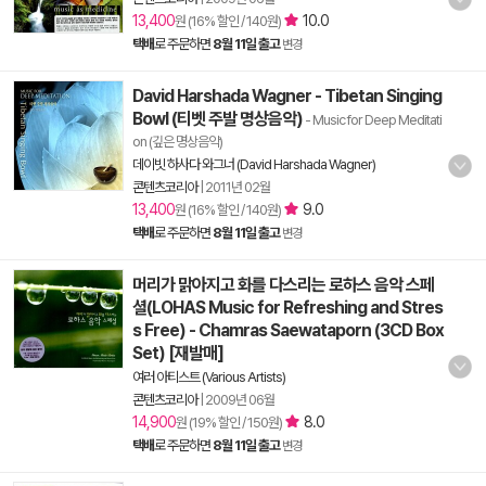
13,400
10.0
원 (16% 할인 / 140원)
택배
로 주문하면
8월 11일 출고
변경
David Harshada Wagner - Tibetan Singing
Bowl (티벳 주발 명상음악)
- Music for Deep Meditati
on (깊은 명상음악)
데이빗 하사다 와그너 (David Harshada Wagner)
콘텐츠코리아
|
2011년 02월
13,400
9.0
원 (16% 할인 / 140원)
택배
로 주문하면
8월 11일 출고
변경
머리가 맑아지고 화를 다스리는 로하스 음악 스페
셜(LOHAS Music for Refreshing and Stres
s Free) - Chamras Saewataporn (3CD Box
Set) [재발매]
여러 아티스트 (Various Artists)
콘텐츠코리아
|
2009년 06월
14,900
8.0
원 (19% 할인 / 150원)
택배
로 주문하면
8월 11일 출고
변경