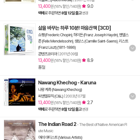
13,400
9.0
원 (16% 할인 / 140원)
택배
로 주문하면
8월 12일 출고
변경
삶을 바꾸는 하루 10분! 마음산책 [3CD]
쇼팽 (Frederic Chopin)
,
하이든 (Franz Joseph Haydn)
,
멘델스
존 (Felix Mendelssohn)
,
생상스 (Camille Saint-Saens)
,
리스트
(Franz Liszt) (1811-1886)
콘텐츠코리아
|
2011년 09월
13,400
8.9
원 (16% 할인 / 140원)
품절
Nawang Khechog - Karuna
나왕 케촉 (Nawang Khechog)
씨앤엘뮤직 (C&L)
|
2003년 07월
13,400
2.7
원 (16% 할인 / 140원)
택배
로 주문하면
8월 12일 출고
변경
The Indian Road 2
- The Best of Native American Fl
ute Music
여러 아티스트 (Various Artists)