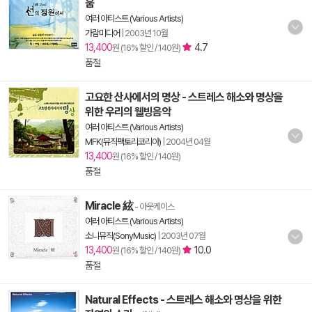
움
여러 아티스트 (Various Artists)
가람미디어
|
2003년 10월
13,400
4.7
원 (16% 할인 / 140원)
품절
고요한 산사에서의 명상 - 스트레스 해소와 명상을
위한 우리의 웰빙음악
여러 아티스트 (Various Artists)
MFK(뮤직팩토리코리아)
|
2004년 04월
13,400
원 (16% 할인 / 140원)
품절
Miracle 絃
- 아웃케이스
여러 아티스트 (Various Artists)
소니뮤직(SonyMusic)
|
2003년 07월
13,400
10.0
원 (16% 할인 / 140원)
품절
Natural Effects - 스트레스 해소와 명상을 위한