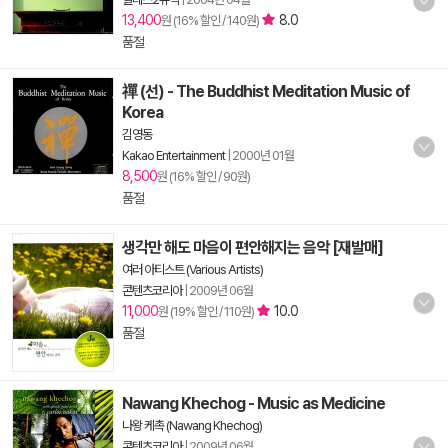
13,400
8.0
원 (16% 할인 / 140원)
품절
禪 (선) - The Buddhist Meditation Music of
Korea
김영동
Kakao Entertainment
|
2000년 01월
8,500
원 (16% 할인 / 90원)
품절
생각만 해도 마음이 편안해지는 음악 [재발매]
여러 아티스트 (Various Artists)
콘텐츠코리아
|
2009년 06월
11,000
10.0
원 (19% 할인 / 110원)
품절
Nawang Khechog - Music as Medicine
나왕 케촉 (Nawang Khechog)
콘텐츠코리아
|
2009년 06월