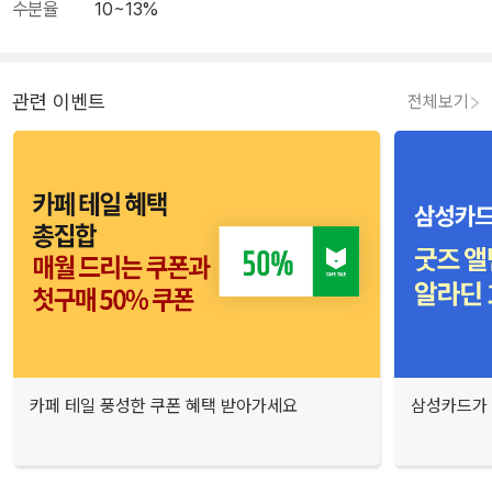
수분율
10~13%
관련 이벤트
전체보기
카페 테일 풍성한 쿠폰 혜택 받아가세요
삼성카드가 