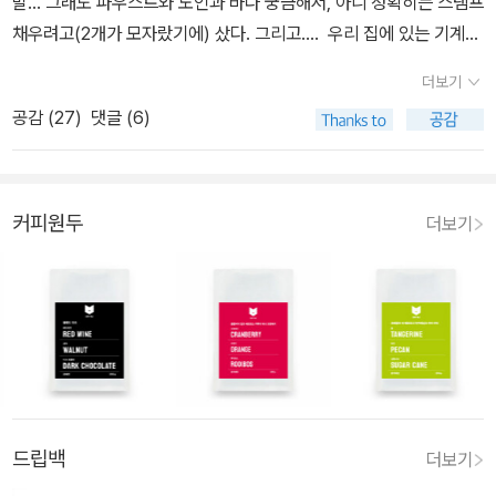
말... 그래도 파우스트와 노인과 바다 궁금해서, 아니 정확히는 스탬프
채우려고(2개가 모자랐기에) 샀다. 그리고.... 우리 집에 있는 기계는
'일리' 라서 어느 것과도 호환이 안 된다. 일리는 캡슐 재활용도 잘 안
더보기
되는터라 아예 스테인레스 캡슐을 사서 거기에 원두를 채워 캡슐 커
공감 (
27
)
댓글 (6)
피를 마시곤 했다. 그래서 알라딘에서 산 캡슐을 벗겨서 스테인레스
캡슐에 담고 스탬프로 눌러서 뚜껑을 닫아준 뒤 내렸더니....우와, 파
우스트 정말 묵직하고 맛있었다. 노인과 바다는 견과류 맛이나 단맛
이 잘 안 느껴져서 손이 안 갈 것 같았다. 그래도 이렇게 내려먹으니
커피원두
더보기
캡슐은 재활용하고 원두 내려 먹고 좋다. 캡슐마다 각자 이름이 새겨
져 있는 것도 귀여웠다. 집에 '엑설런트'가 있길래 파란색으로 하나 빠
트려서 '아포가토' 해 먹었다. 파우스트랑 아주 잘 어울려서 기분 좋게
먹었다.상강도 지나고 이제 11월이 오는데 늦가을이 아니라 매일 매
일 봄, 여름, 가을, 겨울을 나고 있다... 그래서 봄과 여름 사이, 혹은 여
름과 가을 사이 아포가토 한 잔으로 아주 흐뭇해졌다. 아마 단 것과 카
페인이 들어가서겠지. 훗.
드립백
더보기