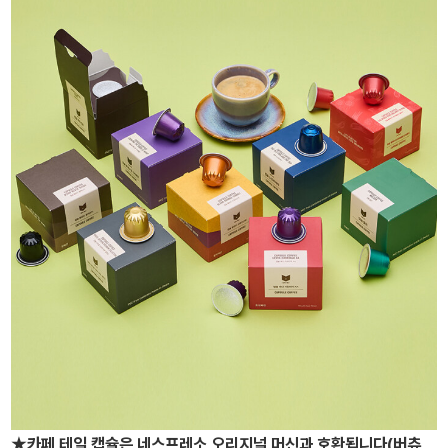
★카페 테일 캡슐은 네스프레소 오리지널 머신과 호환됩니다(버츄