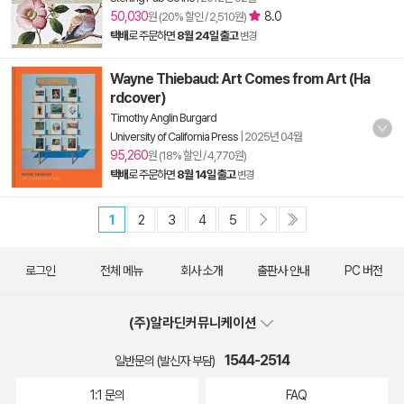
50,030
8.0
원 (20% 할인 / 2,510원)
택배
로 주문하면
8월 24일 출고
변경
Wayne Thiebaud: Art Comes from Art (Ha
rdcover)
Timothy Anglin Burgard
University of California Press
|
2025년 04월
95,260
원 (18% 할인 / 4,770원)
택배
로 주문하면
8월 14일 출고
변경
1
2
3
4
5
로그인
전체 메뉴
회사 소개
출판사 안내
PC 버전
(주)알라딘커뮤니케이션
1544-2514
일반문의 (발신자 부담)
1:1 문의
FAQ