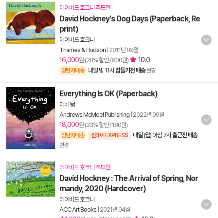
데이비드 호크니 추모전
David Hockney's Dog Days (Paperback, Re
print)
데이비드 호크니
Thames & Hudson
|
2011년 09월
16,000
10.0
원 (20% 할인 / 800원)
내일 밤 11시
잠들기전 배송
양탄자배송
변경
Everything Is OK (Paperback)
데비 텅
Andrews McMeel Publishing
|
2022년 09월
18,000
원 (33% 할인 / 180원)
내일 (월) 아침 7시
출근전 배송
양탄자배송
썬데이 EXPRESS
변경
데이비드 호크니 추모전
David Hockney : The Arrival of Spring, Nor
mandy, 2020 (Hardcover)
데이비드 호크니
ACC Art Books
|
2021년 04월