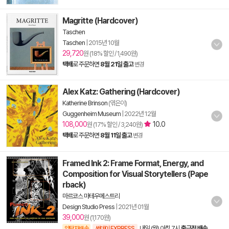
Magritte (Hardcover)
Taschen
Taschen
|
2015년 10월
29,720
원 (18% 할인 / 1,490원)
택배
로 주문하면
8월 21일 출고
변경
Alex Katz: Gathering (Hardcover)
Katherine Brinson
(엮은이)
Guggenheim Museum
|
2022년 12월
108,000
10.0
원 (17% 할인 / 3,240원)
택배
로 주문하면
8월 11일 출고
변경
Framed Ink 2: Frame Format, Energy, and
Composition for Visual Storytellers (Pape
rback)
마르코스 마테우메스트리
Design Studio Press
|
2021년 01월
39,000
원 (1,170원)
내일 (월) 아침 7시
출근전 배송
양탄자배송
썬데이 EXPRESS