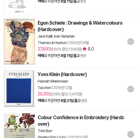
택배
로 주문하면
8월 11일 출고
변경
Egon Schiele : Drawings & Watercolours
(Hardcover)
Jane Kallir
,
Ivan Vartanian
Thames & Hudson
|
2003년 04월
37,800
8.0
원 (10% 할인 / 1,140원)
택배
로 주문하면
8월 11일 출고
변경
Yves Klein (Hardcover)
Hannah Weitemeier
Taschen
|
2016년 12월
29,310
원 (18% 할인 / 1,470원)
택배
로 주문하면
8월 21일 출고
변경
Colour Confidence in Embroidery (Hardc
over)
Trish Burr
Sterling Pub Co Inc
|
2012년 02월