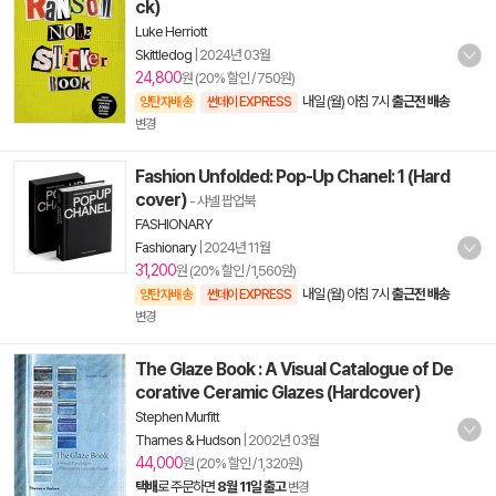
ck)
Luke Herriott
Skittledog
|
2024년 03월
24,800
원 (20% 할인 / 750원)
내일 (월) 아침 7시
출근전 배송
양탄자배송
썬데이 EXPRESS
변경
Fashion Unfolded: Pop-Up Chanel: 1 (Hard
cover)
- 샤넬 팝업북
FASHIONARY
Fashionary
|
2024년 11월
31,200
원 (20% 할인 / 1,560원)
내일 (월) 아침 7시
출근전 배송
양탄자배송
썬데이 EXPRESS
변경
The Glaze Book : A Visual Catalogue of De
corative Ceramic Glazes (Hardcover)
Stephen Murfitt
Thames & Hudson
|
2002년 03월
44,000
원 (20% 할인 / 1,320원)
택배
로 주문하면
8월 11일 출고
변경