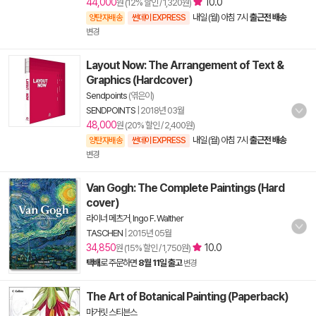
44,000
10.0
원 (12% 할인 / 1,320원)
내일 (월) 아침 7시
출근전 배송
양탄자배송
썬데이 EXPRESS
변경
Layout Now: The Arrangement of Text &
Graphics (Hardcover)
Sendpoints
(엮은이)
SENDPOINTS
|
2018년 03월
48,000
원 (20% 할인 / 2,400원)
내일 (월) 아침 7시
출근전 배송
양탄자배송
썬데이 EXPRESS
변경
Van Gogh: The Complete Paintings (Hard
cover)
라이너 메츠거
,
Ingo F. Walther
TASCHEN
|
2015년 05월
34,850
10.0
원 (15% 할인 / 1,750원)
택배
로 주문하면
8월 11일 출고
변경
The Art of Botanical Painting (Paperback)
마거릿 스티븐스