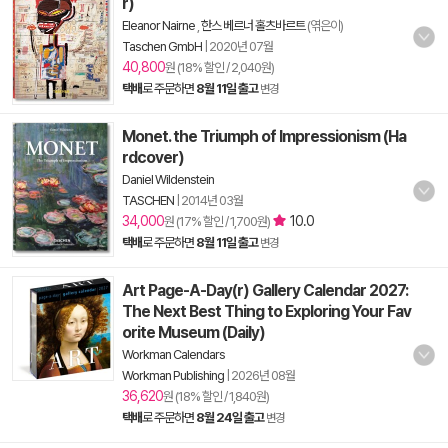
r)
Eleanor Nairne
,
한스 베르너 홀츠바르트
(엮은이)
Taschen GmbH
|
2020년 07월
40,800
원 (18% 할인 / 2,040원)
택배
로 주문하면
8월 11일 출고
변경
Monet. the Triumph of Impressionism (Ha
rdcover)
Daniel Wildenstein
TASCHEN
|
2014년 03월
34,000
10.0
원 (17% 할인 / 1,700원)
택배
로 주문하면
8월 11일 출고
변경
Art Page-A-Day(r) Gallery Calendar 2027:
The Next Best Thing to Exploring Your Fav
orite Museum (Daily)
Workman Calendars
Workman Publishing
|
2026년 08월
36,620
원 (18% 할인 / 1,840원)
택배
로 주문하면
8월 24일 출고
변경