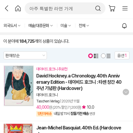
외국도서
예술/대중문화
미술
전체
이 분야에
184,725
개의 상품이 있습니다.
옵션
1
데이비드 호크니 추모전
David Hockney. a Chronology. 40th Anniv
ersary Edition - 데이비드 호크니 : 타셴 창간 40
주년 기념판 (Hardcover)
데이비드 호크니
Taschen Verlag
|
2020년 11월
40,000
10.0
원 (20% 할인 / 1,200원)
내일 밤 11시
잠들기전 배송
양탄자배송
변경
Jean-Michel Basquiat. 40th Ed. (Hardcove