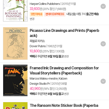
HarperCollins Publishers
|
2015년 11월
33,600
원 (20% 할인 / 1,680원)
내일 (월) 아침 7시
출근전 배송
양탄자배송
썬데이 EXPRESS
변경
Picasso Line Drawings and Prints (Paperb
ack)
파블로 피카소
Dover Pubns
|
1982년 01월
10,800
원 (25% 할인 / 330원)
택배
로 주문하면
8월 19일 출고
변경
Framed Ink: Drawing and Composition for
Visual Storytellers (Paperback)
Marcos Mateu-mestre
,
Katzen
Design Studio Pr
|
2010년 08월
40,960
원 (18% 할인 / 2,050원)
택배
로 주문하면
8월 14일 출고
변경
The Ransom Note Sticker Book (Paperba