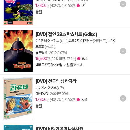
17,400
9.1
원 (40% 할인 / 180원)
품절
[DVD] 철인 28호 박스세트 (6disc)
이마가와 야스히로
(감독),
요코야마 미츠테루
(아티스트),
쿠마이
모토코
(목소리)
듀크필름
|
2012년 07월
16,500
8.4
원 (83% 할인 / 170원)
택배
로 주문하면
8월 13일 출고
변경
[DVD] 천공의 성 라퓨타
미야자키 하야오
(감독)
대원DVD
|
2004년 09월
17,400
8.6
원 (40% 할인 / 180원)
품절
[DVD] 바람계곡의 나우시카