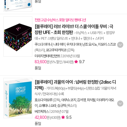
품절
전권 고급 수납박스 포함 얼티밋 팬에디션
[블루레이] 러브 라이브! 더 스쿨 아이돌 무비 : 극
장판 UFE - 초회 한정판
- 수납박스 + USB 카드 + 팝업무
대 + PET 스탠딩 일러스트 + 반다나 + 캘린더 + 스티커
쿠스다 아이나
,
니타 에미
,
우치다 아야
,
난조 요시노
,
미모리 스즈코
(목소리),
쿄고쿠 타카히코
(감독)
미라지엔터테인먼트
|
2016년 03월
83,600
9.7
원 (5% 할인 / 840원)
품절
[블루레이] 괴물의 아이 : 넘버링 한정판 (2disc 디
지팩)
- 가이드북(60p)+부클릿(44p)+단편소설집 '괴물의 저녁
식사' / 한국어 더빙 수록
호소다 마모루
(감독),
야쿠쇼 코지
,
김서영
,
최석필
,
미야자키 아오
이
,
소메타니 쇼타
,
심규혁
(목소리)
버즈픽쳐스
|
2016년 07월
42,800
9.5
원 (430원)
품절