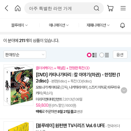
블루레이
애니메이션
재패니메이션
이 분야에
211
개의 상품이 있습니다.
옵션
클리어케이스 + 해설집 + 한정판 특전 CD
[DVD] 카타나가타리 : 칼 이야기(하권) - 한정판 (1
2disc)
- 본편(6disc) + 특전 CD(6disc)
모토나가 케이타로
(감독),
나카하라 마이
,
스즈키 치히로
,
타무라 유
카리
(목소리)
미라지엔터테인먼트
|
2013년 08월
59,800
원 (9% 할인 / 600원)
택배
로 주문하면
8월 21일 출고
변경
[블루레이] 원펀맨 TV시리즈 Vol. 6 UFE
- 한국어 더