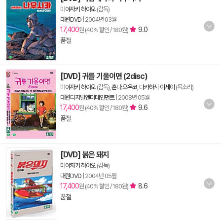
미야자키 하야오
(감독)
대원DVD
|
2004년 03월
17,400
9.0
원 (40% 할인 / 180원)
품절
[DVD] 귀를 기울이면 (2disc)
미야자키 하야오
(감독),
혼나 요우코
,
다카하시 이세이
(목소리)
대원디지털엔터테인먼트
|
2008년 05월
17,400
9.6
원 (40% 할인 / 180원)
품절
[DVD] 붉은 돼지
미야자키 하야오
(감독)
대원DVD
|
2004년 05월
17,400
8.6
원 (40% 할인 / 180원)
품절