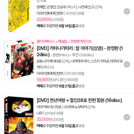
빙 수록
정재헌
,
김영선
,
민승우
(목소리),
나츠메 신고
(감독)
미라지엔터테인먼트
|
2016년 08월
33,000
원 (330원)
택배
로 주문하면
8월 14일 출고
변경
클리어케이스 + 해설집 + 한정판 특전 CD
[DVD] 카타나가타리 : 칼 이야기(상권) - 한정판 (1
2disc)
- 본편(6disc) + 특전 CD(6disc)
모토나가 케이타로
(감독),
나카하라 마이
,
스즈키 치히로
,
타무라 유
카리
(목소리)
미라지엔터테인먼트
|
2013년 08월
59,800
원 (9% 할인 / 600원)
택배
로 주문하면
8월 21일 출고
변경
[DVD] 천년여왕 + 철인28호 전편 합본 (16disc)
이마가와 야스히로
,
니시자와 노부타카
(감독)
나무
|
2016년 08월
33,000
원 (330원)
택배
로 주문하면
8월 13일 출고
변경