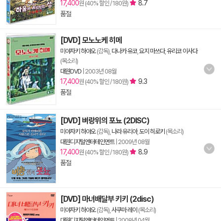
17,400
8.7
원 (40% 할인 / 180원)
품절
[DVD] 모노노케 히메
미야자키 하야오
(감독),
다나카 유코
,
요지 마쓰다
,
유리코 이사다
(목소리)
대원DVD
|
2003년 08월
17,400
9.3
원 (40% 할인 / 180원)
품절
[DVD] 벼랑위의 포뇨 (2DISC)
미야자키 하야오
(감독),
나라 유리아
,
도이 히로키
(목소리)
대원디지털엔터테인먼트
|
2009년 08월
17,400
8.9
원 (40% 할인 / 180원)
품절
[DVD] 마녀배달부 키키 (2disc)
미야자키 하야오
(감독),
사쿠마 레이
(목소리)
대원디지털엔터테인먼트
|
2008년 04월