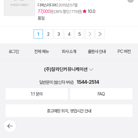
디에스미디어
|
2015년 07월
77,000
10.0
원 (35% 할인 / 770원)
품절
1
2
3
4
5
로그인
전체 메뉴
회사 소개
출판사 안내
PC 버전
(주)알라딘커뮤니케이션
1544-2514
일반문의 (발신자 부담)
1:1 문의
FAQ
중고매장 위치, 영업시간 안내
뒤로가
기