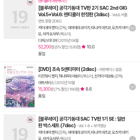
렌티큘러 아웃케이스
[블루레이] 공각기동대 TV판 2기 SAC 2nd GIG
Vol.5+Vol.6: 렌티큘러 한정판 (3disc)
- Vol.6: 서플
먼트 포함 2DISC
카미야마 켄지
(감독),
야마데라 코이치
,
타나카 아츠코
,
오츠카 아키
오
,
사카 오사무
(목소리)
디에스미디어
|
2015년 04월
52,200
10.0
원 (5% 할인 / 530원)
품절
[DVD] 초속 5센티미터 (2disc)
- 아웃케이스 없음
미즈하시 켄지
,
하나무라 사토미
(목소리),
신카이 마코토
(감독)
아트서비스
|
2012년 10월
15,300
8.6
원 (7% 할인 / 160원)
품절
[블루레이] 공각기동대 SAC TV판 1기 SE : 일반
판 박스세트 (7disc)
- Vol. 1-6 + 부가영상
카미야마 켄지
(감독),
야마데라 코이치
,
타나카 아츠코
,
오츠카 아키
오
,
사카 오사무
(목소리)