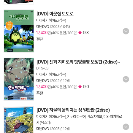
[DVD] 이웃집 토토로
미야자키 하야오
(감독)
대원DVD
|
2003년 04월
17,400
9.3
원 (40% 할인 / 180원)
절판
[DVD] 센과 치히로의 행방불명 보정판 (2disc)
-
DTS-ES
미야자키 하야오
(감독)
대원DVD
|
2002년 12월
17,400
9.0
원 (40% 할인 / 180원)
품절
[DVD] 하울의 움직이는 성 일반판 (2disc)
미야자키 하야오
(감독),
기무라 타쿠야
,
바쇼 치에코
,
미와 아카히로
시
(목소리)
대원DVD
|
2005년 12월