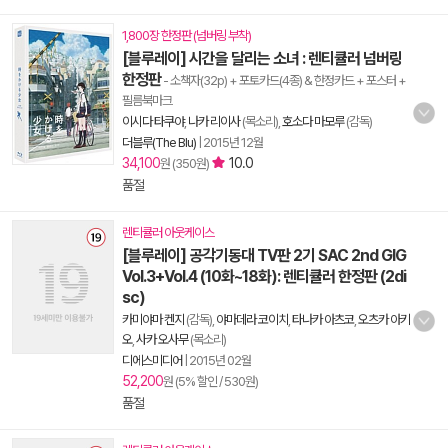
1,800장 한정판 (넘버링 부착)
[블루레이] 시간을 달리는 소녀 : 렌티큘러 넘버링
한정판
- 소책자(32p) + 포토카드(4종) & 한정카드 + 포스터 +
필름북마크
이시다 타쿠야
,
나카 리이사
(목소리),
호소다 마모루
(감독)
더블루(The Blu)
|
2015년 12월
34,100
10.0
원 (350원)
품절
렌티큘러 아웃케이스
[블루레이] 공각기동대 TV판 2기 SAC 2nd GIG
Vol.3+Vol.4 (10화~18화): 렌티큘러 한정판 (2di
sc)
카미야마 켄지
(감독),
야마데라 코이치
,
타나카 아츠코
,
오츠카 아키
오
,
사카 오사무
(목소리)
디에스미디어
|
2015년 02월
52,200
원 (5% 할인 / 530원)
품절