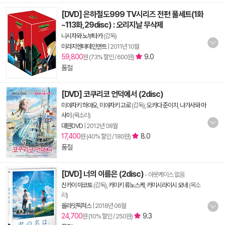
[DVD] 은하철도999 TV시리즈 전편 풀세트(1화
~113화,29disc) : 오리지날 무삭제
니시자와 노부타카
(감독)
미라지엔터테인먼트
|
2011년 10월
59,800
9.0
원 (73% 할인 / 600원)
품절
[DVD] 코쿠리코 언덕에서 (2disc)
미야자키 하야오
,
미야자키 고로
(감독),
오카다 준이치
,
나가사와 마
사미
(목소리)
대원DVD
|
2012년 08월
17,400
8.0
원 (40% 할인 / 180원)
품절
[DVD] 너의 이름은 (2disc)
- 아웃케이스 없음
신카이 마코토
(감독),
카미키 류노스케
,
카미시라이시 모네
(목소
리)
올라잇픽쳐스
|
2018년 06월
24,700
9.3
원 (10% 할인 / 250원)