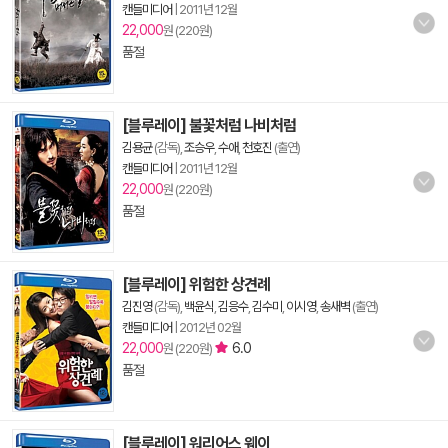
캔들미디어
|
2011년 12월
22,000
원 (220원)
품절
[블루레이] 불꽃처럼 나비처럼
김용균
(감독),
조승우
,
수애
,
천호진
(출연)
캔들미디어
|
2011년 12월
22,000
원 (220원)
품절
[블루레이] 위험한 상견례
김진영
(감독),
백윤식
,
김응수
,
김수미
,
이시영
,
송새벽
(출연)
캔들미디어
|
2012년 02월
22,000
6.0
원 (220원)
품절
[블루레이] 워리어스 웨이