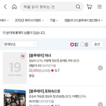
루레이
2012년 제작사 이벤트
11월
캔들미디어 블루레이 할인행사
이 분야에
8
개의 상품이 있습니다.
옵션
[블루레이] 하녀
임상수
(감독),
이정재
,
전도연
,
윤여정
,
서우
(출연)
캔들미디어
|
2011년 11월
22,000
8.7
원 (220원)
품절
[블루레이] 포화속으로
김승우
,
차승원
,
권상우
,
탑 (최승현)
(출연),
이재한
(감독)
프리지엠
|
2011년 10월