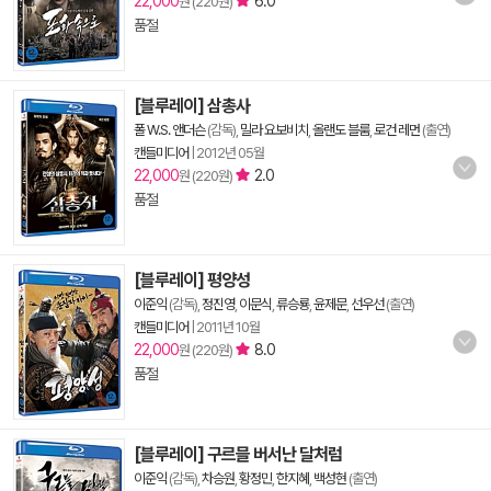
22,000
6.0
원 (220원)
품절
[블루레이] 삼총사
폴 W.S. 앤더슨
(감독),
밀라 요보비치
,
올랜도 블룸
,
로건 레먼
(출연)
캔들미디어
|
2012년 05월
22,000
2.0
원 (220원)
품절
[블루레이] 평양성
이준익
(감독),
정진영
,
이문식
,
류승룡
,
윤제문
,
선우선
(출연)
캔들미디어
|
2011년 10월
22,000
8.0
원 (220원)
품절
[블루레이] 구르믈 버서난 달처럼
이준익
(감독),
차승원
,
황정민
,
한지혜
,
백성현
(출연)