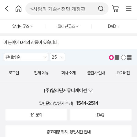
알라딘굿즈
알라딘굿즈
DVD
이 분야에
0
개의 상품이 있습니다.
로그인
전체 메뉴
회사 소개
출판사 안내
PC 버전
(주)알라딘커뮤니케이션
1544-2514
일반문의 (발신자 부담)
1:1 문의
FAQ
중고매장 위치, 영업시간 안내