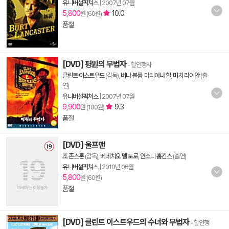
유니버설픽쳐스
|
2007년 07월
5,800
10.0
원 (60원)
품절
[DVD] 평원의 무법자
- 할인행사
클린트 이스트우드
(감독),
버나 블룸
,
마리아나 힐
,
미치 라이안
(출
연)
유니버설픽쳐스
|
2007년 07월
9,900
9.3
원 (100원)
품절
[DVD] 울프맨
조 존스톤
(감독),
베네치오 델 토로
,
안소니 홉킨스
(출연)
유니버설픽쳐스
|
2010년 06월
5,800
원 (60원)
품절
[DVD] 클린트 이스트우드의 수녀와 무법자
- 할인행