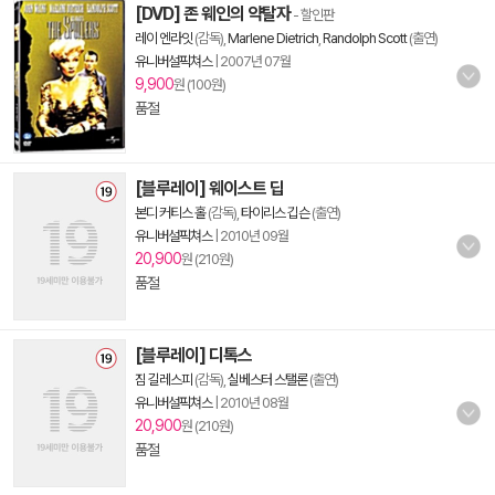
[DVD] 존 웨인의 약탈자
- 할인판
레이 엔라잇
(감독),
Marlene Dietrich
,
Randolph Scott
(출연)
유니버설픽쳐스
|
2007년 07월
9,900
원 (100원)
품절
[블루레이] 웨이스트 딥
본디 커티스 홀
(감독),
타이리스 깁슨
(출연)
유니버설픽쳐스
|
2010년 09월
20,900
원 (210원)
품절
[블루레이] 디톡스
짐 길레스피
(감독),
실베스터 스탤론
(출연)
유니버설픽쳐스
|
2010년 08월
20,900
원 (210원)
품절