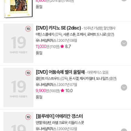
8,800
원 (20% 할인 / 90원)
품절
[DVD] 카지노 SE (2disc)
- 10주년 기념판, 할인행사
마틴 스콜세지
(감독),
샤론 스톤
,
조 페시
,
로버트 드 니로
(출연)
유니버설픽쳐스
|
2007년 08월
11,000
8.7
원 (110원)
품절
[DVD] 어둠속에 벨이 울릴때
- 아웃케이스 없음
클린트 이스트우드
(감독),
돈 시겔
,
제시카 월터
,
도나 밀즈
(출연)
유니버설픽쳐스
|
2007년 07월
9,900
10.0
원 (100원)
품절
[블루레이] 아메리칸 갱스터
덴젤 워싱턴
,
러셀 크로우
,
리들리 스콧
유니버설픽쳐스
|
2009년 02월