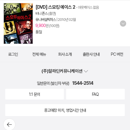
[DVD] 스모킹 에이스 2
- 아웃케이스 없음
비니 존스
(출연)
유니버설픽쳐스
|
2010년 02월
9,900
원 (100원)
품절
로그인
전체 메뉴
회사 소개
출판사 안내
PC 버전
(주)알라딘커뮤니케이션
1544-2514
일반문의 (발신자 부담)
1:1 문의
FAQ
중고매장 위치, 영업시간 안내
뒤로가
기