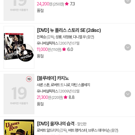
24,200
7.3
원 (250원)
품절
[DVD] 뉴 폴리스 스토리 SE (2disc)
진목승
(감독),
성룡
,
사정봉
,
다니엘 우
(출연)
유니버설픽쳐스
|
2007년 07월
11,000
6.0
원 (110원)
품절
[블루레이] 카지노
샤론 스톤
,
로버트 드 니로
,
마틴 스콜세지
유니버설픽쳐스
|
2009년 02월
21,300
8.8
원 (220원)
품절
[DVD] 울자나의 습격
- 할인판
로버트 알드리치
(감독),
버트 랭카스터
,
브루스 데이비슨
(출연)