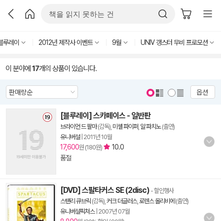
블루레이
2012년 제작사 이벤트
9월
UNIV 갱스터 무비 프로모션
이 분야에
17
개의 상품이 있습니다.
옵션
[블루레이] 스카페이스 - 일반판
브라이언 드 팔마
(감독),
미셸 파이퍼
,
알 파치노
(출연)
유니버설
|
2011년 10월
17,600
10.0
원 (180원)
품절
[DVD] 스팔타커스 SE (2disc)
- 할인행사
스탠리 큐브릭
(감독),
커크 더글러스
,
로렌스 올리비에
(출연)
유니버설픽쳐스
|
2007년 07월