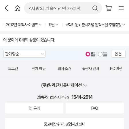
2012년 제작사 이벤트
9월
<럭키 원> 출시기념 원작소설 추첨증정
이 분야에
0
개의 상품이 있습니다.
옵션
로그인
전체 메뉴
회사 소개
출판사 안내
PC 버전
(주)알라딘커뮤니케이션
1544-2514
일반문의 (발신자 부담)
1:1 문의
FAQ
중고매장 위치, 영업시간 안내