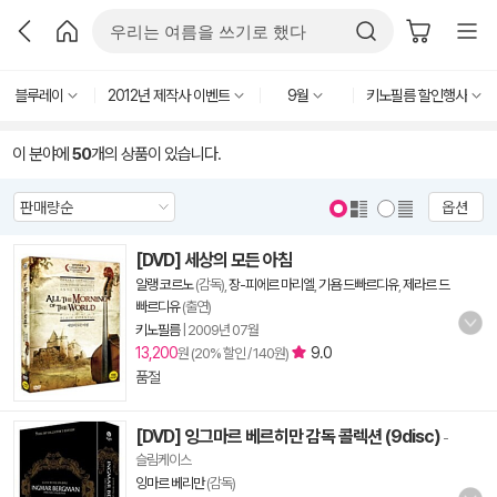
블루레이
2012년 제작사 이벤트
9월
키노필름 할인행사
이 분야에
50
개의 상품이 있습니다.
옵션
[DVD] 세상의 모든 아침
알랭 코르노
(감독),
장-피에르 마리엘
,
기욤 드빠르디유
,
제라르 드
빠르디유
(출연)
키노필름
|
2009년 07월
13,200
9.0
원 (20% 할인 / 140원)
품절
[DVD] 잉그마르 베르히만 감독 콜렉션 (9disc)
-
슬림케이스
잉마르 베리만
(감독)