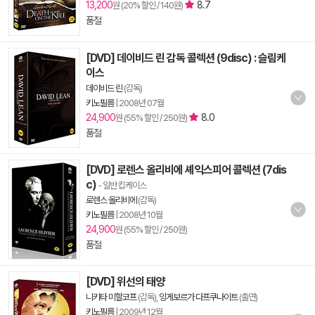
13,200
8.7
원 (20% 할인 / 140원)
품절
[DVD] 데이비드 린 감독 콜렉션 (9disc) : 슬림케
이스
데이비드 린
(감독)
키노필름
|
2008년 07월
24,900
8.0
원 (55% 할인 / 250원)
품절
[DVD] 로렌스 올리비에 셰익스피어 콜렉션 (7dis
c)
- 일반 킵케이스
로렌스 올리비에
(감독)
키노필름
|
2008년 10월
24,900
원 (55% 할인 / 250원)
품절
[DVD] 위선의 태양
니키타 미할코프
(감독),
잉게보르가 다프쿠나이트
(출연)
키노필름
|
2009년 12월