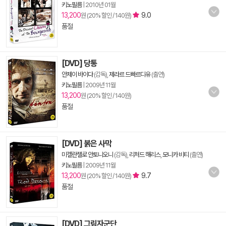
키노필름
|
2010년 01월
13,200
9.0
원 (20% 할인 / 140원)
품절
[DVD] 당통
안제이 바이다
(감독),
제라르 드빠르디유
(출연)
키노필름
|
2009년 11월
13,200
원 (20% 할인 / 140원)
품절
[DVD] 붉은 사막
미켈란젤로 안토니오니
(감독),
리처드 해리스
,
모니카 비티
(출연)
키노필름
|
2009년 11월
13,200
9.7
원 (20% 할인 / 140원)
품절
[DVD] 그림자군단