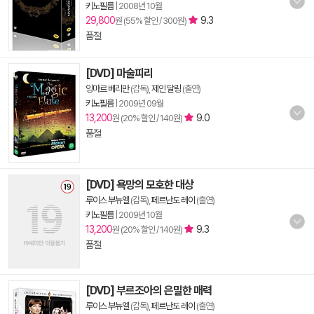
키노필름
|
2008년 10월
29,800
9.3
원 (55% 할인 / 300원)
품절
[DVD] 마술피리
잉마르 베리만
(감독),
제인 달링
(출연)
키노필름
|
2009년 09월
13,200
9.0
원 (20% 할인 / 140원)
품절
[DVD] 욕망의 모호한 대상
루이스 부뉴엘
(감독),
페르난도 레이
(출연)
키노필름
|
2009년 10월
13,200
9.3
원 (20% 할인 / 140원)
품절
[DVD] 부르조아의 은밀한 매력
루이스 부뉴엘
(감독),
페르난도 레이
(출연)