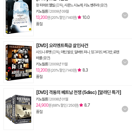
장 피에르 멜빌
(감독),
시몬느 시뇨레
,
리노 벤추라
(출연)
키노필름
|
2009년 09월
13,200
10.0
원 (20% 할인 / 140원)
품절
[DVD] 오리엔트특급 살인사건
시드니 루멧
(감독),
마틴 발삼
,
알버트 피니
,
잉그리드 버그만
,
로렌
바콜
(출연)
키노필름
|
2009년 11월
13,200
8.3
원 (20% 할인 / 140원)
품절
[DVD] 격동의 베트남 전쟁 (5disc) [알라딘 특가]
키노필름
|
2008년 01월
24,900
8.7
원 (68% 할인 / 250원)
품절