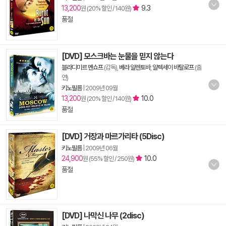
13,200
9.3
원 (20% 할인 / 140원)
품절
[DVD] 모스크바는 눈물을 믿지 않는다
블라디미르 멘쇼프
(감독),
베라 알렌토바
,
알렉세이 바탈로프
(출
연)
키노필름
|
2009년 09월
13,200
10.0
원 (20% 할인 / 140원)
품절
[DVD] 거장과 마르가리타 (5Disc)
키노필름
|
2009년 06월
24,900
10.0
원 (55% 할인 / 250원)
품절
[DVD] 나막신 나무 (2disc)