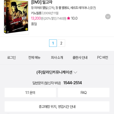
[DVD] 밀고자
장 피에르 멜빌
(감독),
장 폴 벨몽도
,
세르죠 레지아니
(출연)
키노필름
|
2009년 11월
13,200
10.0
원 (20% 할인 / 140원)
품절
1
2
로그인
전체 메뉴
회사 소개
출판사 안내
PC 버전
(주)알라딘커뮤니케이션
1544-2514
일반문의 (발신자 부담)
1:1 문의
FAQ
중고매장 위치, 영업시간 안내