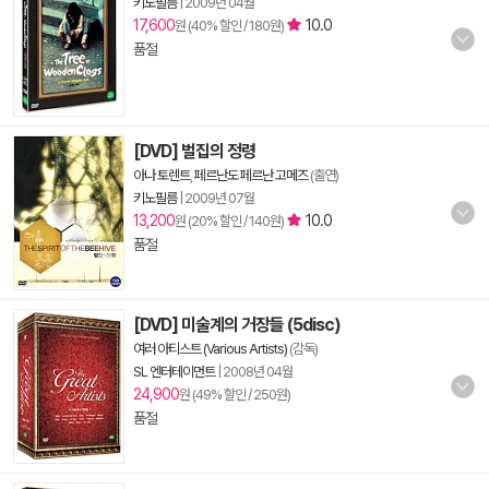
키노필름
|
2009년 04월
17,600
10.0
원 (40% 할인 / 180원)
품절
[DVD] 벌집의 정령
아나 토렌트
,
페르난도 페르난 고메즈
(출연)
키노필름
|
2009년 07월
13,200
10.0
원 (20% 할인 / 140원)
품절
[DVD] 미술계의 거장들 (5disc)
여러 아티스트 (Various Artists)
(감독)
SL 엔터테이먼트
|
2008년 04월
24,900
원 (49% 할인 / 250원)
품절