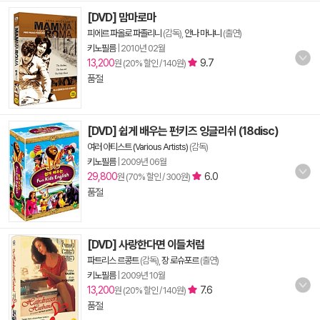
[DVD] 맘마로마
피에르 파올로 파졸리니
(감독),
안나 마냐니
(출연)
키노필름
|
2010년 02월
13,200
9.7
원 (20% 할인 / 140원)
품절
[DVD] 쉽게 배우는 펀키즈 잉글리쉬 (18disc)
여러 아티스트 (Various Artists)
(감독)
키노필름
|
2009년 06월
29,800
6.0
원 (70% 할인 / 300원)
품절
[DVD] 사랑한다면 이들처럼
파트리스 르콩트
(감독),
장 로슈포르
(출연)
키노필름
|
2009년 10월
13,200
7.6
원 (20% 할인 / 140원)
품절