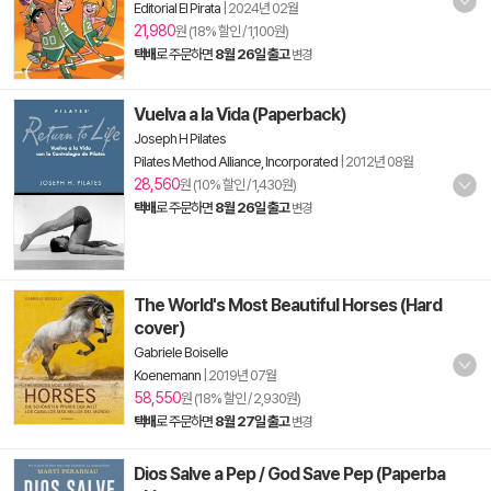
Editorial El Pirata
|
2024년 02월
21,980
원 (18% 할인 / 1,100원)
택배
로 주문하면
8월 26일 출고
변경
Vuelva a la Vida (Paperback)
Joseph H Pilates
Pilates Method Alliance, Incorporated
|
2012년 08월
28,560
원 (10% 할인 / 1,430원)
택배
로 주문하면
8월 26일 출고
변경
The World's Most Beautiful Horses (Hard
cover)
Gabriele Boiselle
Koenemann
|
2019년 07월
58,550
원 (18% 할인 / 2,930원)
택배
로 주문하면
8월 27일 출고
변경
Dios Salve a Pep / God Save Pep (Paperba