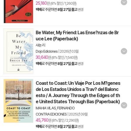
25,180
원 (8% 할인 / 1,260원)
택배
로 주문하면
8월 27일 출고
변경
Be Water, My Friend: Las Ense?nzas de Br
uce Lee (Paperback)
샤논 리
Dojo Ediciones
|
2026년 03월
30,640
원 (8% 할인 / 1,540원)
택배
로 주문하면
8월 27일 출고
변경
Coast to Coast: Un Viaje Por Los M?genes
de Los Estados Unidos a Trav? del Balonc
esto / A Journey Through the Edges of th
e United States Through Bas (Paperback)
MAHIA VILAS, FERNANDO
CONTRA EDICIONES
|
2025년 09월
45,760
원 (8% 할인 / 2,290원)
택배
로 주문하면
8월 27일 출고
변경