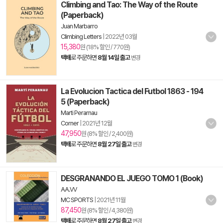
Climbing and Tao: The Way of the Route
(Paperback)
Juan Marbarro
Climbing Letters
|
2022년 03월
15,380
원 (18% 할인 / 770원)
택배
로 주문하면
8월 14일 출고
변경
La Evolucion Tactica del Futbol 1863 - 194
5 (Paperback)
Marti Perarnau
Corner
|
2021년 12월
47,950
원 (8% 할인 / 2,400원)
택배
로 주문하면
8월 27일 출고
변경
DESGRANANDO EL JUEGO TOMO 1 (Book)
AA.VV
MC SPORTS
|
2021년 11월
87,450
원 (8% 할인 / 4,380원)
택배
로 주문하면
8월 27일 출고
변경