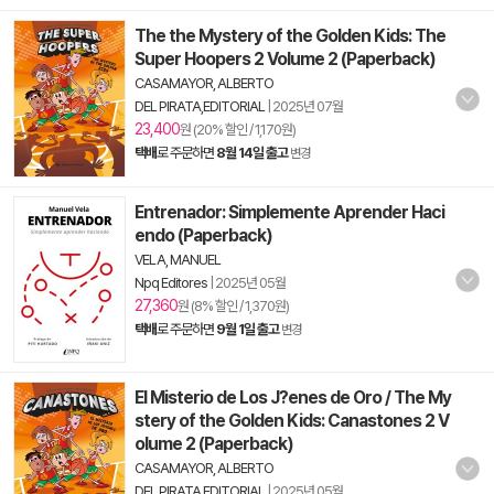
The the Mystery of the Golden Kids: The
Super Hoopers 2 Volume 2 (Paperback)
CASAMAYOR, ALBERTO
DEL PIRATA,EDITORIAL
|
2025년 07월
23,400
원 (20% 할인 / 1,170원)
택배
로 주문하면
8월 14일 출고
변경
Entrenador: Simplemente Aprender Haci
endo (Paperback)
VELA, MANUEL
Npq Editores
|
2025년 05월
27,360
원 (8% 할인 / 1,370원)
택배
로 주문하면
9월 1일 출고
변경
El Misterio de Los J?enes de Oro / The My
stery of the Golden Kids: Canastones 2 V
olume 2 (Paperback)
CASAMAYOR, ALBERTO
DEL PIRATA,EDITORIAL
|
2025년 05월