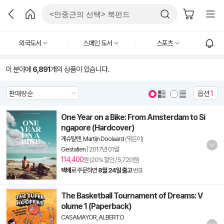
외국도서
스페인 도서
스포츠
이 분야에
6,891
개의 상품이 있습니다.
옵션
1
One Year on a Bike: From Amsterdam to Si
ngapore (Hardcover)
게슈탈텐
,
Martijn Doolaard
(엮은이)
Gestalten
|
2017년 01월
114,400
원 (20% 할인 / 5,720원)
택배
로 주문하면
8월 24일 출고
변경
The Basketball Tournament of Dreams: V
olume 1 (Paperback)
CASAMAYOR, ALBERTO