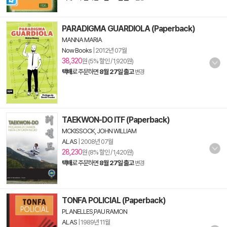
PARADIGMA GUARDIOLA (Paperback)
MANNA MARIA
Now Books
|
2012년 07월
38,320
원 (5% 할인 / 1,920원)
택배
로 주문하면
8월 27일 출고
변경
TAEKWON-DO ITF (Paperback)
MCKISSOCK, JOHN WILLIAM
ALAS
|
2008년 07월
28,230
원 (8% 할인 / 1,420원)
택배
로 주문하면
8월 27일 출고
변경
TONFA POLICIAL (Paperback)
PLANELLES,PAU RAMON
ALAS
|
1989년 11월