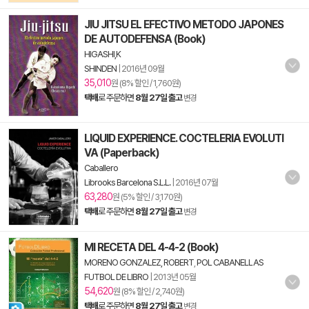
JIU JITSU EL EFECTIVO METODO JAPONES
DE AUTODEFENSA (Book)
HIGASHI,K
SHINDEN
|
2016년 09월
35,010
원 (8% 할인 / 1,760원)
택배
로 주문하면
8월 27일 출고
변경
LIQUID EXPERIENCE. COCTELERIA EVOLUTI
VA (Paperback)
Caballero
Librooks Barcelona S.L.L.
|
2016년 07월
63,280
원 (5% 할인 / 3,170원)
택배
로 주문하면
8월 27일 출고
변경
MI RECETA DEL 4-4-2 (Book)
MORENO GONZALEZ, ROBERT
,
POL CABANELLAS
FUTBOL DE LIBRO
|
2013년 05월
54,620
원 (8% 할인 / 2,740원)
택배
로 주문하면
8월 27일 출고
변경