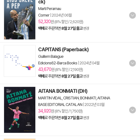
ck)
Marti Perarnau
Corner
|
2024년 06월
52,320
원 (8% 할인 / 2,620원)
택배
로 주문하면
8월 27일 출고
변경
CAPITANS (Paperback)
Guillem Balague
Edicions62-Barca Books
|
2024년 04월
43,670
원 (8% 할인 / 2,190원)
택배
로 주문하면
8월 27일 출고
변경
AITANA BONMATI (DH)
MARTIN VIDAL, CRISTIAN
,
BONMATI, AITANA
BASE EDITORIAL CATALAN
|
2022년 03월
34,920
원 (8% 할인 / 1,750원)
택배
로 주문하면
8월 27일 출고
변경