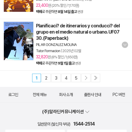
23,400
원 (20% 할인 / 1,170원)
택배
로 주문하면
8월 14일 출고
변경
Planificaci? de itinerarios y conducci? del
grupo en el medio natural o urbano. UF07
30. (Paperback)
PILAR GONZALEZ MOLINA
Tutor Formacion
|
2025년 02월
32,820
원 (8% 할인 / 1,650원)
택배
로 주문하면
9월 1일 출고
변경
1
2
3
4
5
로그인
전체 메뉴
회사 소개
출판사 안내
PC 버전
(주)알라딘커뮤니케이션
1544-2514
일반문의 (발신자 부담)