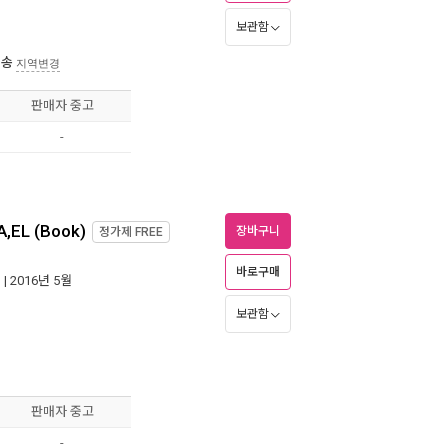
보관함
배송
지역변경
판매자 중고
-
,EL (Book)
장바구니
정가제
FREE
바로구매
S
| 2016년 5월
보관함
판매자 중고
-