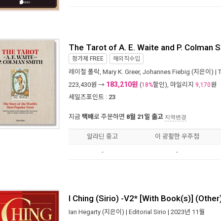
The Tarot of A. E. Waite and P. Colman 
정가제
FREE
해외직수입
레이철 폴락
,
Mary K. Greer
,
Johannes Fiebig
(지은이) |
183,210원
223,430
원 →
(
할인), 마일리지
원
18%
9,170
세일즈포인트 :
23
지금
택배
로 주문하면
8월 21일 출고
지역변경
알라딘 중고
이 광활한 우주점
-
-
I Ching (Sirio) -V2* [With Book(s)] (Other
Ian Hegarty
(지은이) |
Editorial Sirio
| 2023년 11월