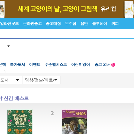
알라딘굿즈
온라인중고
중고매장
우주점
음반
블루레이
커피
서
수준별베스트
중고 외서
온책
특가도서
이벤트
어린이영어
Lexile®
5백원부터
N
수준별베스트
중고 외서
기
야 신간 베스트