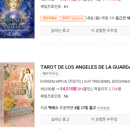
세일즈포인트 :
61
내일 (월) 아침 7시
출근전 
양탄자배송
썬데이 express
알라딘 중고
이 광활한 우주점
-
-
TAROT DE LOS ANGELES DE LA GUARDA
해외직수입
DOREEN,VIRTUE
(지은이) |
GUY TREDANIEL EDICIONE
54,510원
59,250
원 →
(
할인), 마일리지
원
8%
2,730
세일즈포인트 :
56
지금
택배
로 주문하면
8월 27일 출고
지역변경
알라딘 중고
이 광활한 우주점
-
-