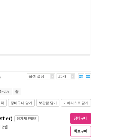
옵션 설정
25개
순
1~20
끝
선택
장바구니 담기
보관함 담기
마이리스트 담기
Other)
장바구니
정가제
FREE
 12월
바로구매