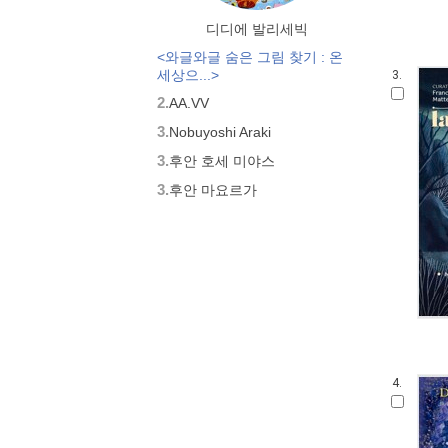
디디에 발리세빅
<와글와글 숨은 그림 찾기 : 온
세상으...>
3.
2.
AA.VV
3.
Nobuyoshi Araki
3.
후안 호세 미야스
3.
후안 마요르가
4.