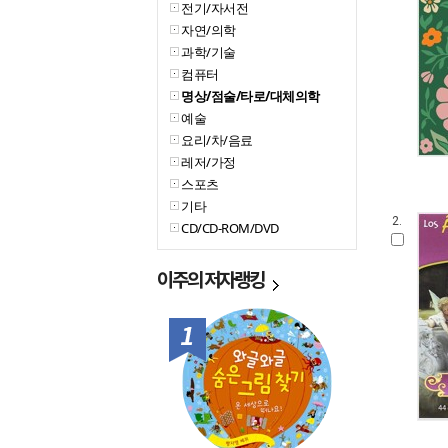
전기/자서전
자연/의학
과학/기술
컴퓨터
명상/점술/타로/대체의학
예술
요리/차/음료
레저/가정
스포츠
기타
2.
CD/CD-ROM/DVD
이주의
저자랭킹
1위