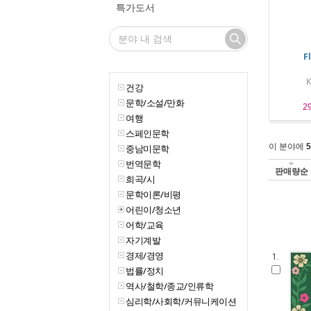
특가도서
F
K
건강
문학/소설/만화
2
여행
스페인문학
이 분야에
5
중남미문학
번역문학
판매량순
희곡/시
문학이론/비평
어린이/청소년
어학/교육
자기계발
경제/경영
1.
법률/정치
역사/철학/종교/인류학
심리학/사회학/커뮤니케이션