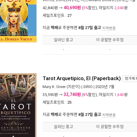
40,690원
42,840
원 →
(
할인), 마일리지
원
5%
2,040
세일즈포인트 :
27
지금
택배
로 주문하면
8월 27일 출고
지역변경
알라딘 중고
이 광활한 우주점
-
-
Tarot Arquetipico, El (Paperback)
정가제
Mary K. Greer
(지은이) |
SIRIO
| 2023년 7월
32,740원
35,590
원 →
(
할인), 마일리지
원
8%
1,640
세일즈포인트 :
25
지금
택배
로 주문하면
8월 27일 출고
지역변경
알라딘 중고
이 광활한 우주점
-
-