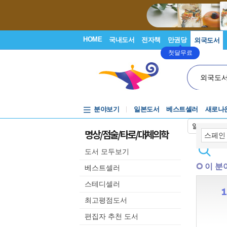
HOME
국내도서
전자책
만권당
외국도서
첫달무료
외국도
분야보기
일본도서
베스트셀러
새로나
일본어입력
명상/점술/타로/대체의학
도서 모두보기
이 분
베스트셀러
스테디셀러
최고평점도서
편집자 추천 도서