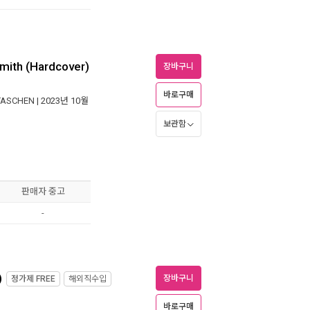
Smith (Hardcover)
장바구니
바로구매
TASCHEN
| 2023년 10월
보관함
판매자 중고
-
)
장바구니
정가제
FREE
해외직수입
바로구매