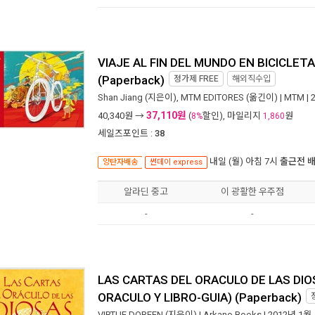
VIAJE AL FIN DEL MUNDO EN BICICLET
(Paperback)
정가제
FREE
해외직수입
Shan Jiang
(지은이),
MTM EDITORES
(옮긴이) |
MTM
| 
37,110원
40,340
원 →
(
할인), 마일리지
원
8%
1,860
세일즈포인트 :
38
내일 (월) 아침 7시
출근전 
양탄자배송
썬데이 express
알라딘 중고
이 광활한 우주점
-
-
LAS CARTAS DEL ORACULO DE LAS DIO
ORACULO Y LIBRO-GUIA) (Paperback)
VIRTUE DOREEN
(지은이) |
Arkano Books
| 2012년 1월