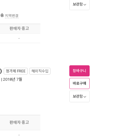
보관함
배송
지역변경
판매자 중고
-
)
장바구니
정가제
FREE
해외직수입
S
| 2018년 7월
바로구매
보관함
판매자 중고
-