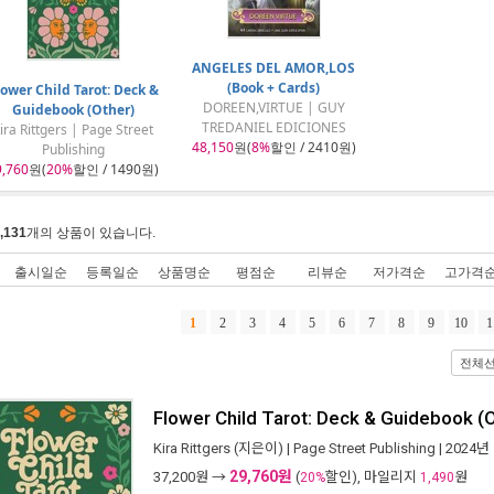
ANGELES DEL AMOR,LOS
(Book + Cards)
lower Child Tarot: Deck &
DOREEN,VIRTUE | GUY
Guidebook (Other)
TREDANIEL EDICIONES
ira Rittgers | Page Street
48,150
원(
8%
할인 / 2410원)
Publishing
9,760
원(
20%
할인 / 1490원)
,131
개의 상품이 있습니다.
출시일순
등록일순
상품명순
평점순
리뷰순
저가격순
고가격
1
2
3
4
5
6
7
8
9
10
1
전체
Flower Child Tarot: Deck & Guidebook (
Kira Rittgers
(지은이) |
Page Street Publishing
| 2024년
29,760원
37,200
원 →
(
할인), 마일리지
원
20%
1,490