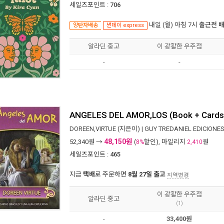
세일즈포인트 :
706
내일 (월) 아침 7시
출근전 
양탄자배송
썬데이 express
알라딘 중고
이 광활한 우주점
-
-
ANGELES DEL AMOR,LOS (Book + Cards
DOREEN,VIRTUE
(지은이) |
GUY TREDANIEL EDICIONE
48,150원
52,340
원 →
(
할인), 마일리지
원
8%
2,410
세일즈포인트 :
465
지금
택배
로 주문하면
8월 27일 출고
지역변경
이 광활한 우주점
알라딘 중고
(1)
-
33,400원