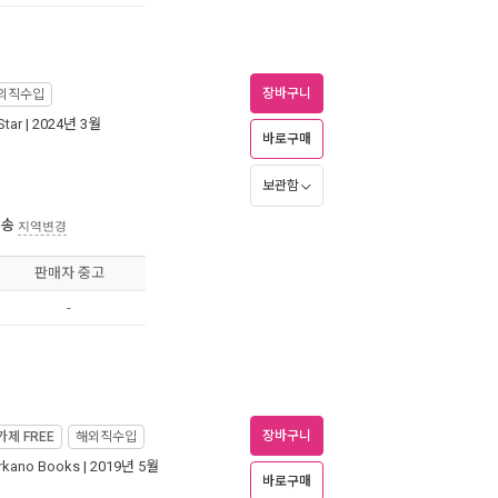
장바구니
외직수입
Star
| 2024년 3월
바로구매
보관함
배송
지역변경
판매자 중고
-
장바구니
가제
FREE
해외직수입
rkano Books
| 2019년 5월
바로구매