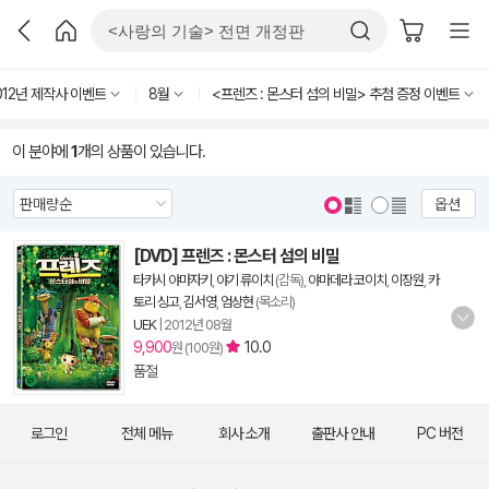
012년 제작사 이벤트
8월
<프렌즈 : 몬스터 섬의 비밀> 추첨 증정 이벤트
이 분야에
1
개의 상품이 있습니다.
옵션
[DVD] 프렌즈 : 몬스터 섬의 비밀
타카시 야마자키
,
야기 류이치
(감독),
야마데라 코이치
,
이장원
,
카
토리 싱고
,
김서영
,
엄상현
(목소리)
UEK
|
2012년 08월
9,900
10.0
원 (100원)
품절
로그인
전체 메뉴
회사 소개
출판사 안내
PC 버전