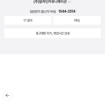
(주)알라딘커뮤니케이션
1544-2514
일반문의 (발신자 부담)
1:1 문의
FAQ
중고매장 위치, 영업시간 안내
뒤로가
기