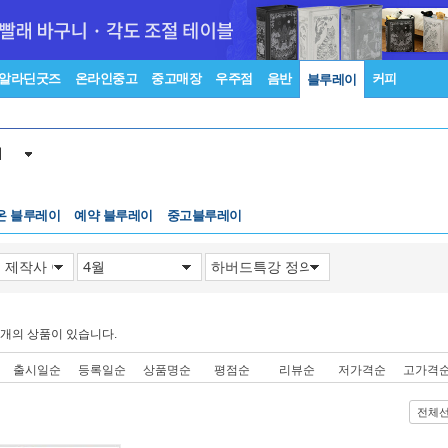
알라딘굿즈
온라인중고
중고매장
우주점
음반
커피
블루레이
이
온 블루레이
예약 블루레이
중고블루레이
개의 상품이 있습니다.
출시일순
등록일순
상품명순
평점순
리뷰순
저가격순
고가격
전체