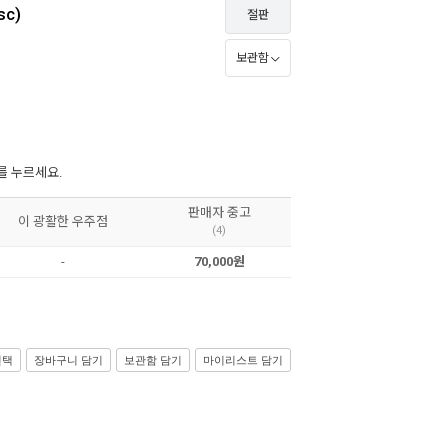
c)
절판
보관함
를 누르세요.
판매자 중고
이 광활한 우주점
(4)
-
70,000원
선택
장바구니 담기
보관함 담기
마이리스트 담기