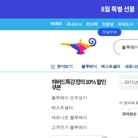
HOME
국내도서
전자책
만권당
외국도서
첫달무료
블루레
분야보기
블루레이
베스트셀러
새로나
하버드특강 정의 10% 할인
쿠폰
블루레이 모두보기
이 분야에
1
베스트셀러
판매량순
새로나온 블루레이
고객인기 블루레이