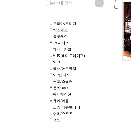
1.
드라마/코미디
박스세트
블루레이
TV 시리즈
제작국가별
VHS (비디오테이프)
VCD
액션/어드벤처
S.F/판타지
공포/스릴러
음악DVD
애니메이션
유아/아동
교양/다큐멘터리
취미/스포츠
성인