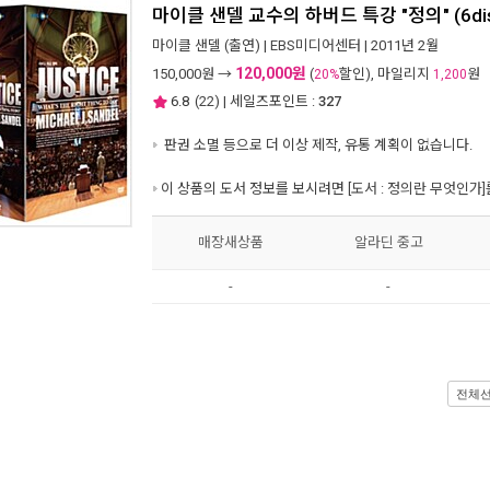
마이클 샌델 교수의 하버드 특강 "정의" (6dis
마이클 샌델
(출연) |
EBS미디어센터
| 2011년 2월
120,000원
150,000
원 →
(
할인), 마일리지
원
20%
1,200
6.8
(
22
) | 세일즈포인트 :
327
판권 소멸 등으로 더 이상 제작, 유통 계획이 없습니다.
이 상품의 도서 정보를 보시려면
[도서 : 정의란 무엇인가]
매장새상품
알라딘 중고
-
-
전체