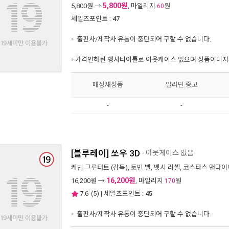
5,800원
5,800
원 →
, 마일리지
원
60
세일즈포인트 :
47
출판사/제작사 유통이 중단되어 구할 수 없습니다.
가격인하된 행사타이틀로 아웃케이스 없으며 상품이미지와
매장새상품
알라딘 중고
-
-
[블루레이] 쏘우 3D
- 아웃케이스 없음
케빈 그루터트
(감독),
토빈 벨
,
벳시 러셀
,
코스타스 맨다이
16,200원
16,200
원 →
, 마일리지
원
170
7.6
(
5
) | 세일즈포인트 :
45
출판사/제작사 유통이 중단되어 구할 수 없습니다.