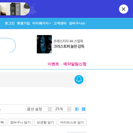
로그인
회원가입
마이페이지
고객센터
장바구니
(0)
이벤트
예약알림신청
옵션 설정
25개
순
선택
장바구니 담기
보관함 담기
마이리스트 담기