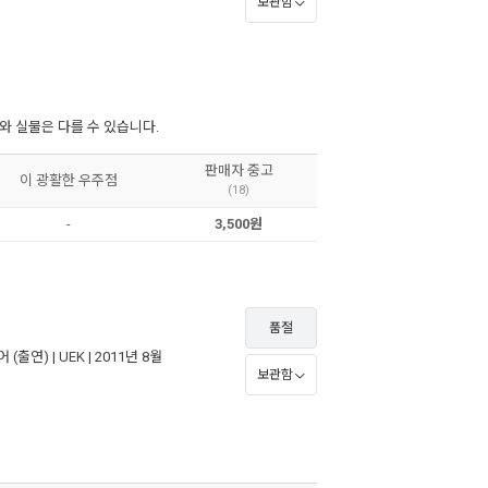
보관함
 실물은 다를 수 있습니다.
판매자 중고
이 광활한 우주점
(18)
-
3,500원
품절
어
(출연) |
UEK
| 2011년 8월
보관함