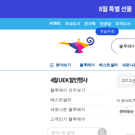
HOME
국내도서
전자책
만권당
외국도서
첫달무료
블루레
분야보기
블루레이
베스트셀러
새로나
4월 UEK 할인행사
블루레이 모두보기
베스트셀러
이 분야에
7
새로나온 블루레이
판매량순
고객인기 블루레이