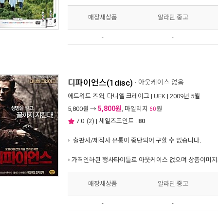
매장새상품
알라딘 중고
-
-
디파이언스(1disc)
- 아웃케이스 없음
에드워드 즈윅
,
다니엘 크레이그
|
UEK
| 2009년 5월
5,800원
5,800
원 →
, 마일리지
원
60
7.0
(
2
) | 세일즈포인트 :
80
출판사/제작사 유통이 중단되어 구할 수 없습니다.
가격인하된 행사타이틀로 아웃케이스 없으며 상품이미지와
매장새상품
알라딘 중고
-
-