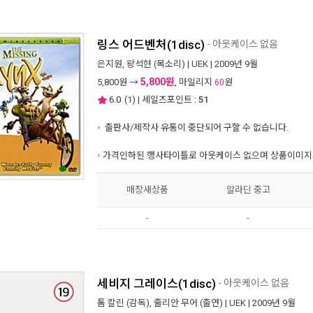
링스 어드벤처(1disc)
- 아웃케이스 없음
은지원
,
왕석현
(목소리) |
UEK
| 2009년 9월
5,800원
5,800
원 →
, 마일리지
원
60
6.0
(
1
) | 세일즈포인트 :
51
출판사/제작사 유통이 중단되어 구할 수 없습니다.
가격인하된 행사타이틀로 아웃케이스 없으며 상품이미지와
매장새상품
알라딘 중고
-
-
세비지 그레이스(1disc)
- 아웃케이스 없음
톰 칼린
(감독),
줄리안 무어
(출연) |
UEK
| 2009년 9월