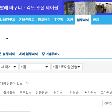
알라딘굿즈
온라인중고
중고매장
우주점
음반
커피
블루레이
이
온 블루레이
예약 블루레이
중고블루레이
개의 상품이 있습니다.
출시일순
등록일순
상품명순
평점순
리뷰순
저가격순
고가격
전체