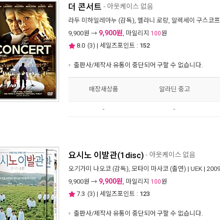
더 콘서트
- 아웃케이스 없음
라두 미하일레아누
(감독),
멜라니 로랑
,
알렉세이 구스코프
9,900원
9,900
원 →
, 마일리지
원
100
8.0
(
3
) | 세일즈포인트 :
152
출판사/제작사 유통이 중단되어 구할 수 없습니다.
매장새상품
알라딘 중고
-
-
요시노 이발관(1disc)
- 아웃케이스 없음
오기가미 나오코
(감독),
모타이 마사코
(출연) |
UEK
| 200
9,900원
9,900
원 →
, 마일리지
원
100
7.3
(
3
) | 세일즈포인트 :
123
출판사/제작사 유통이 중단되어 구할 수 없습니다.