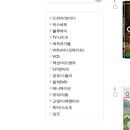
1.
드라마/코미디
박스세트
블루레이
TV 시리즈
제작국가별
VHS (비디오테이프)
VCD
액션/어드벤처
S.F/판타지
공포/스릴러
음악DVD
애니메이션
2.
유아/아동
교양/다큐멘터리
취미/스포츠
성인