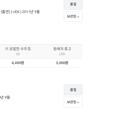
품절
(출연) |
UEK
| 2011년 5월
보관함
이 광활한 우주점
판매자 중고
(6)
(20)
4,400원
3,000원
품절
9년 9월
보관함