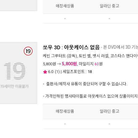
매장새상품
알라딘 중고
-
-
쏘우 3D : 아웃케이스 없음
- 본 DVD에서 3D 
케빈 그루터트
(감독),
토빈 벨
,
벳시 러셀
,
코스타스 맨다이
5,800원
5,800
원 →
, 마일리지
원
60
6.0
(
1
) | 세일즈포인트 :
18
출판사/제작사 유통이 중단되어 구할 수 없습니다.
가격인하된 행사타이틀로 아웃케이스 없으며 상품이미지와
매장새상품
알라딘 중고
-
-