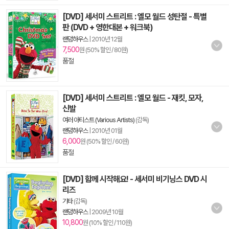
[DVD] 세서미 스트리트 : 엘모 월드 성탄절 - 특별
판 (DVD + 영한대본 + 워크북)
랜덤하우스
|
2010년 12월
7,500
원 (50% 할인 / 80원)
품절
[DVD] 세서미 스트리트 : 엘모 월드 - 재킷, 모자,
신발
여러 아티스트 (Various Artists)
(감독)
랜덤하우스
|
2010년 01월
6,000
원 (50% 할인 / 60원)
품절
[DVD] 함께 시작해요! - 세서미 비기닝스 DVD 시
리즈
기타
(감독)
랜덤하우스
|
2009년 10월
10,800
원 (10% 할인 / 110원)