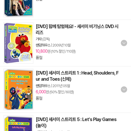
[DVD] 함께 탐험해요! - 세서미 비기닝스 DVD 시
리즈
기타
(감독)
랜덤하우스
|
2009년 10월
10,800
원 (10% 할인 / 110원)
품절
[DVD] 세서미 스트리트 1 : Head, Shoulders, F
ur and Toes (신체)
랜덤하우스
|
2011년 05월
6,000
원 (50% 할인 / 60원)
품절
[DVD] 세서미 스트리트 5 : Let's Play Games
(놀이)