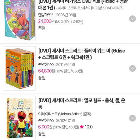
[DVD] 세서미 비기닝스 DVD 세트 (4disc + 영한
대본 1권)
- 세서미 스트리트 : 세서미 비기닝스 DVD 시리즈
랜덤하우스
|
2006년 06월
24,000
원 (50% 할인 / 240원)
품절
[DVD] 세서미 스트리트 : 플레이 위드 미 (6disc
+ 스크립트 6권 + 워크북1권 )
랜덤하우스
|
2011년 04월
64,800
원 (10% 할인 / 650원)
품절
[DVD] 세서미 스트리트 : 엘모 월드 - 음식, 물, 운
동
여러 아티스트 (Various Artists)
(감독)
랜덤하우스
|
2010년 01월
6,000
10.0
원 (50% 할인 / 60원)
품절