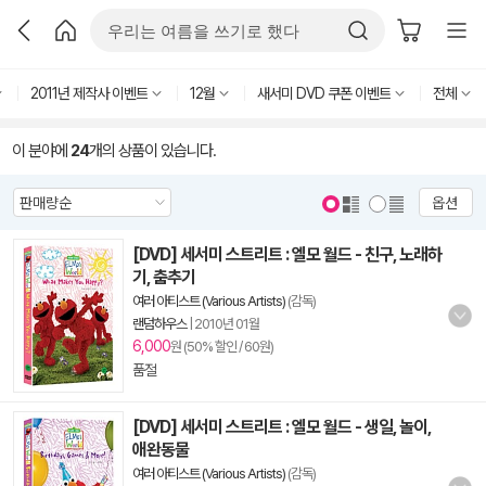
2011년 제작사 이벤트
12월
새서미 DVD 쿠폰 이벤트
전체
이 분야에
24
개의 상품이 있습니다.
옵션
[DVD] 세서미 스트리트 : 엘모 월드 - 친구, 노래하
기, 춤추기
여러 아티스트 (Various Artists)
(감독)
랜덤하우스
|
2010년 01월
6,000
원 (50% 할인 / 60원)
품절
[DVD] 세서미 스트리트 : 엘모 월드 - 생일, 놀이,
애완동물
여러 아티스트 (Various Artists)
(감독)