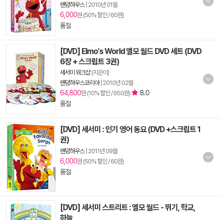
랜덤하우스
|
2010년 01월
6,000
원 (50% 할인 / 60원)
품절
[DVD] Elmo's World 엘모 월드 DVD 세트 (DVD
6장 + 스크립트 3권)
세서미 워크샵
(지은이)
랜덤하우스코리아
|
2010년 02월
64,800
8.0
원 (10% 할인 / 650원)
품절
[DVD] 세서미 : 인기 영어 동요 (DVD +스크립트 1
권)
랜덤하우스
|
2011년 09월
6,000
원 (50% 할인 / 60원)
품절
[DVD] 세서미 스트리트 : 엘모 월드 - 뛰기, 학교,
하늘