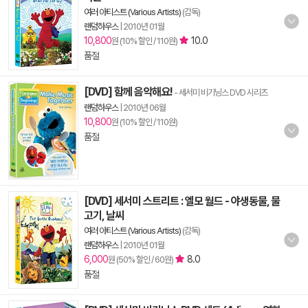
여러 아티스트 (Various Artists)
(감독)
랜덤하우스
|
2010년 01월
10,800
10.0
원 (10% 할인 / 110원)
품절
[DVD] 함께 음악해요!
- 세서미 비기닝스 DVD 시리즈
랜덤하우스
|
2010년 06월
10,800
원 (10% 할인 / 110원)
품절
[DVD] 세서미 스트리트 : 엘모 월드 - 야생동물, 물
고기, 날씨
여러 아티스트 (Various Artists)
(감독)
랜덤하우스
|
2010년 01월
6,000
8.0
원 (50% 할인 / 60원)
품절