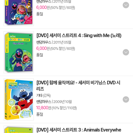
랜덤하우스
|
2011년 05월
6,000
원 (50% 할인 / 60원)
품절
[DVD] 세서미 스트리트 4 : Sing with Me (노래)
랜덤하우스
|
2011년 05월
6,000
원 (50% 할인 / 60원)
품절
[DVD] 함께 움직여요! - 세서미 비기닝스 DVD 시
리즈
기타
(감독)
랜덤하우스
|
2009년 10월
10,800
원 (10% 할인 / 110원)
품절
[DVD] 세서미 스트리트 3 : Animals Everywhe